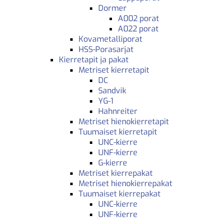
Dormer
A002 porat
A022 porat
Kovametalliporat
HSS-Porasarjat
Kierretapit ja pakat
Metriset kierretapit
DC
Sandvik
YG-1
Hahnreiter
Metriset hienokierretapit
Tuumaiset kierretapit
UNC-kierre
UNF-kierre
G-kierre
Metriset kierrepakat
Metriset hienokierrepakat
Tuumaiset kierrepakat
UNC-kierre
UNF-kierre