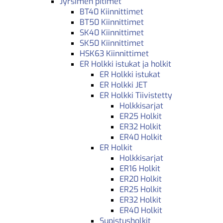
Jyrsimen pitimet
BT40 Kiinnittimet
BT50 Kiinnittimet
SK40 Kiinnittimet
SK50 Kiinnittimet
HSK63 Kiinnittimet
ER Holkki istukat ja holkit
ER Holkki istukat
ER Holkki JET
ER Holkki Tiivistetty
Holkkisarjat
ER25 Holkit
ER32 Holkit
ER40 Holkit
ER Holkit
Holkkisarjat
ER16 Holkit
ER20 Holkit
ER25 Holkit
ER32 Holkit
ER40 Holkit
Supistusholkit