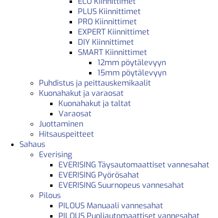
ECO Kiinnittimet
PLUS Kiinnittimet
PRO Kiinnittimet
EXPERT Kiinnittimet
DIY Kiinnittimet
SMART Kiinnittimet
12mm pöytälevyyn
15mm pöytälevyyn
Puhdistus ja peittauskemikaalit
Kuonahakut ja varaosat
Kuonahakut ja taltat
Varaosat
Juottaminen
Hitsauspeitteet
Sahaus
Everising
EVERISING Täysautomaattiset vannesahat
EVERISING Pyörösahat
EVERISING Suurnopeus vannesahat
Pilous
PILOUS Manuaali vannesahat
PILOUS Puoliautomaattiset vannesahat