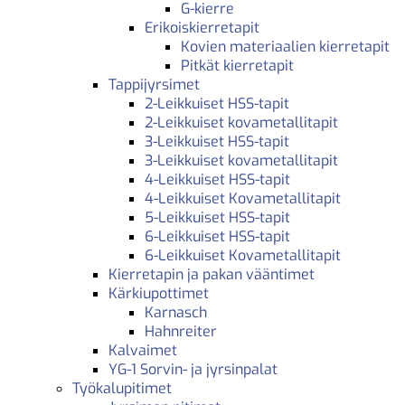
G-kierre
Erikoiskierretapit
Kovien materiaalien kierretapit
Pitkät kierretapit
Tappijyrsimet
2-Leikkuiset HSS-tapit
2-Leikkuiset kovametallitapit
3-Leikkuiset HSS-tapit
3-Leikkuiset kovametallitapit
4-Leikkuiset HSS-tapit
4-Leikkuiset Kovametallitapit
5-Leikkuiset HSS-tapit
6-Leikkuiset HSS-tapit
6-Leikkuiset Kovametallitapit
Kierretapin ja pakan vääntimet
Kärkiupottimet
Karnasch
Hahnreiter
Kalvaimet
YG-1 Sorvin- ja jyrsinpalat
Työkalupitimet