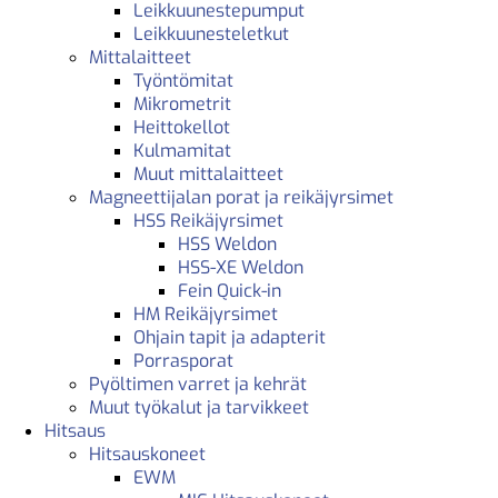
Leikkuunestepumput
Leikkuunesteletkut
Mittalaitteet
Työntömitat
Mikrometrit
Heittokellot
Kulmamitat
Muut mittalaitteet
Magneettijalan porat ja reikäjyrsimet
HSS Reikäjyrsimet
HSS Weldon
HSS-XE Weldon
Fein Quick-in
HM Reikäjyrsimet
Ohjain tapit ja adapterit
Porrasporat
Pyöltimen varret ja kehrät
Muut työkalut ja tarvikkeet
Hitsaus
Hitsauskoneet
EWM