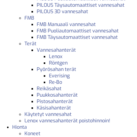
PILOUS Täysautomaattiset vannesahat
PILOUS 3D vannesahat
FMB
FMB Manuaali vannesahat
FMB Puoliautomaattiset vannesahat
FMB Täysautomaattiset vannesahat
Terät
Vannesahanterät
Lenox
Röntgen
Pyörösahan terät
Everising
Re-Bo
Reikäsahat
Puukkosahanterät
Pistosahanterät
Käsisahanterät
Käytetyt vannesahat
Lenox vannesahanterät poistohinnoin!
Hionta
Koneet