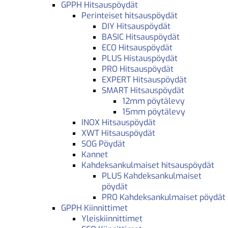
GPPH Hitsauspöydät
Perinteiset hitsauspöydät
DIY Hitsauspöydät
BASIC Hitsauspöydät
ECO Hitsauspöydät
PLUS Histauspöydät
PRO Hitsauspöydät
EXPERT Hitsauspöydät
SMART Hitsauspöydät
12mm pöytälevy
15mm pöytälevy
INOX Hitsauspöydät
XWT Hitsauspöydät
SOG Pöydät
Kannet
Kahdeksankulmaiset hitsauspöydät
PLUS Kahdeksankulmaiset
pöydät
PRO Kahdeksankulmaiset pöydät
GPPH Kiinnittimet
Yleiskiinnittimet