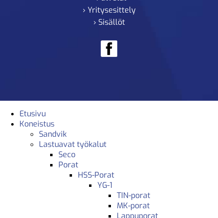
› Yritysesittely
› Sisällöt
Etusivu
Koneistus
Sandvik
Lastuavat työkalut
Seco
Porat
HSS-Porat
YG-1
TIN-porat
MK-porat
Lappuporat