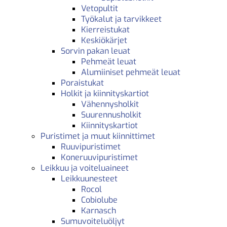
Vetopultit
Työkalut ja tarvikkeet
Kierreistukat
Keskiökärjet
Sorvin pakan leuat
Pehmeät leuat
Alumiiniset pehmeät leuat
Poraistukat
Holkit ja kiinnityskartiot
Vähennysholkit
Suurennusholkit
Kiinnityskartiot
Puristimet ja muut kiinnittimet
Ruuvipuristimet
Koneruuvipuristimet
Leikkuu ja voiteluaineet
Leikkuunesteet
Rocol
Cobiolube
Karnasch
Sumuvoiteluöljyt