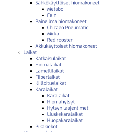
Sähkökäyttöiset hiomakoneet
Metabo
Fein
Paineilma hiomakoneet
Chicago Pneumatic
Mirka
Red rooster
Akkukäyttöiset hiomakoneet
Laikat
Katkaisulaikat
Hiomalaikat
Lamellilaikat
Fiiberlaikat
Kiilloituslaikat
Karalaikat
Karalaikat
Hiomahylsyt
Hylsyn laajentimet
Liuskekaralaikat
Huopakaralaikat
Pikakiekot