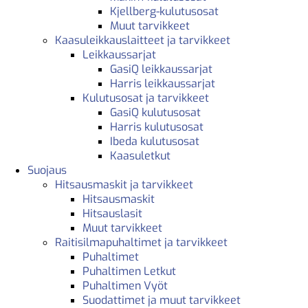
Kjellberg-kulutusosat
Muut tarvikkeet
Kaasuleikkauslaitteet ja tarvikkeet
Leikkaussarjat
GasiQ leikkaussarjat
Harris leikkaussarjat
Kulutusosat ja tarvikkeet
GasiQ kulutusosat
Harris kulutusosat
Ibeda kulutusosat
Kaasuletkut
Suojaus
Hitsausmaskit ja tarvikkeet
Hitsausmaskit
Hitsauslasit
Muut tarvikkeet
Raitisilmapuhaltimet ja tarvikkeet
Puhaltimet
Puhaltimen Letkut
Puhaltimen Vyöt
Suodattimet ja muut tarvikkeet