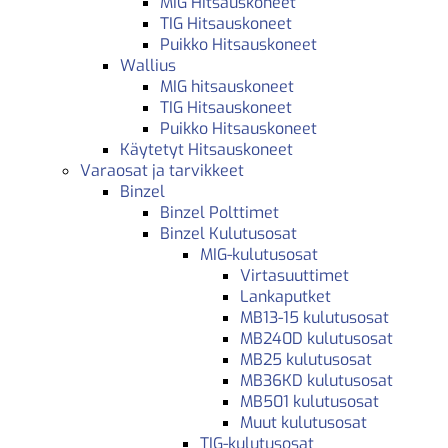
MIG Hitsauskoneet
TIG Hitsauskoneet
Puikko Hitsauskoneet
Wallius
MIG hitsauskoneet
TIG Hitsauskoneet
Puikko Hitsauskoneet
Käytetyt Hitsauskoneet
Varaosat ja tarvikkeet
Binzel
Binzel Polttimet
Binzel Kulutusosat
MIG-kulutusosat
Virtasuuttimet
Lankaputket
MB13-15 kulutusosat
MB240D kulutusosat
MB25 kulutusosat
MB36KD kulutusosat
MB501 kulutusosat
Muut kulutusosat
TIG-kulutusosat