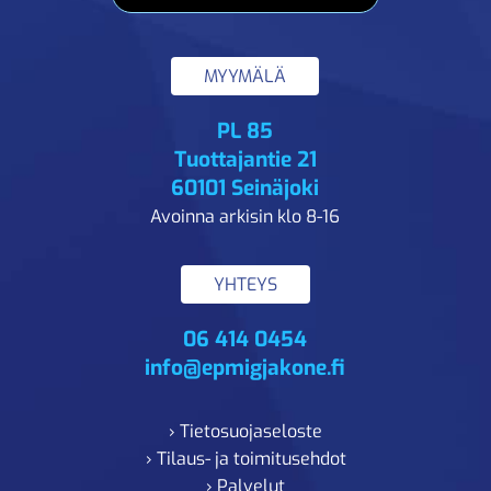
MYYMÄLÄ
PL 85
Tuottajantie 21
60101 Seinäjoki
Avoinna arkisin klo 8-16
YHTEYS
06 414 0454
info@epmigjakone.fi
› Tietosuojaseloste
› Tilaus- ja toimitusehdot
› Palvelut