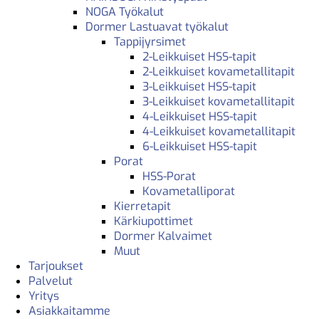
NOGA Työkalut
Dormer Lastuavat työkalut
Tappijyrsimet
2-Leikkuiset HSS-tapit
2-Leikkuiset kovametallitapit
3-Leikkuiset HSS-tapit
3-Leikkuiset kovametallitapit
4-Leikkuiset HSS-tapit
4-Leikkuiset kovametallitapit
6-Leikkuiset HSS-tapit
Porat
HSS-Porat
Kovametalliporat
Kierretapit
Kärkiupottimet
Dormer Kalvaimet
Muut
Tarjoukset
Palvelut
Yritys
Asiakkaitamme