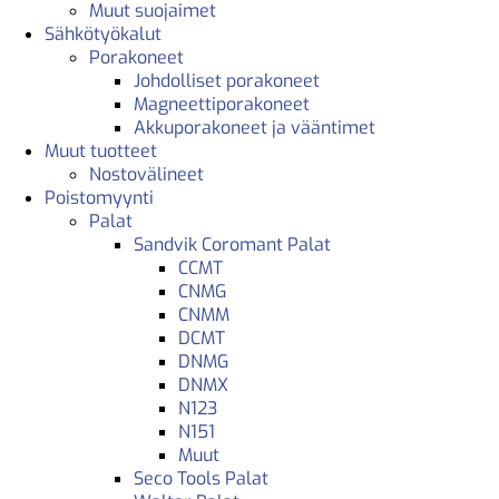
Muut suojaimet
Sähkötyökalut
Porakoneet
Johdolliset porakoneet
Magneettiporakoneet
Akkuporakoneet ja vääntimet
Muut tuotteet
Nostovälineet
Poistomyynti
Palat
Sandvik Coromant Palat
CCMT
CNMG
CNMM
DCMT
DNMG
DNMX
N123
N151
Muut
Seco Tools Palat