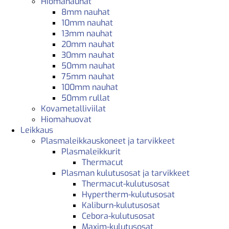
Hiomanauhat
8mm nauhat
10mm nauhat
13mm nauhat
20mm nauhat
30mm nauhat
50mm nauhat
75mm nauhat
100mm nauhat
50mm rullat
Kovametalliviilat
Hiomahuovat
Leikkaus
Plasmaleikkauskoneet ja tarvikkeet
Plasmaleikkurit
Thermacut
Plasman kulutusosat ja tarvikkeet
Thermacut-kulutusosat
Hypertherm-kulutusosat
Kaliburn-kulutusosat
Cebora-kulutusosat
Maxim-kulutusosat