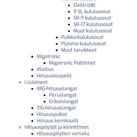
Elektrodit
9 SL kulutusosat
SR-9 kulutusosat
SR-17 kulutusosat
Muut kulutusosat
Puikko-kulutusosat
Plasma-kulutusosat
Muut tarvikkeet
Migatronic
Migatronic Polttimet
Wallius
Hitsauskaapelit
Lisäaineet
MIG-hitsauslangat
Peruslangat
Erikoislangat
TIG-hitsauslangat
Hitsauspuikot
Hitsaus kemikaalit
Hitsauspöydät ja kiinnittimet
Hitsauspöytien vertailu