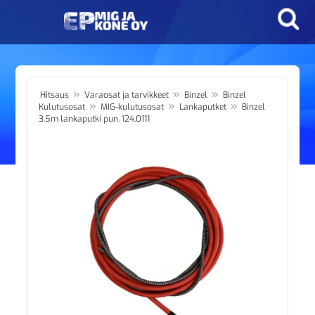
»
»
»
Hitsaus
Varaosat ja tarvikkeet
Binzel
Binzel
»
»
»
Kulutusosat
MIG-kulutusosat
Lankaputket
Binzel
3.5m lankaputki pun. 124.0111