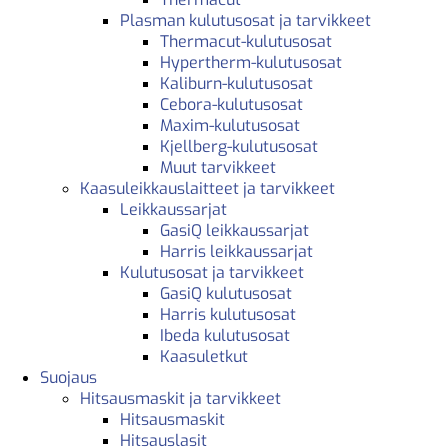
Plasman kulutusosat ja tarvikkeet
Thermacut-kulutusosat
Hypertherm-kulutusosat
Kaliburn-kulutusosat
Cebora-kulutusosat
Maxim-kulutusosat
Kjellberg-kulutusosat
Muut tarvikkeet
Kaasuleikkauslaitteet ja tarvikkeet
Leikkaussarjat
GasiQ leikkaussarjat
Harris leikkaussarjat
Kulutusosat ja tarvikkeet
GasiQ kulutusosat
Harris kulutusosat
Ibeda kulutusosat
Kaasuletkut
Suojaus
Hitsausmaskit ja tarvikkeet
Hitsausmaskit
Hitsauslasit