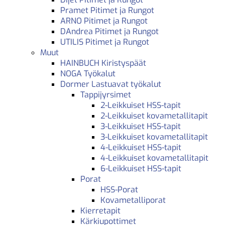
Pramet Pitimet ja Rungot
ARNO Pitimet ja Rungot
DAndrea Pitimet ja Rungot
UTILIS Pitimet ja Rungot
Muut
HAINBUCH Kiristyspäät
NOGA Työkalut
Dormer Lastuavat työkalut
Tappijyrsimet
2-Leikkuiset HSS-tapit
2-Leikkuiset kovametallitapit
3-Leikkuiset HSS-tapit
3-Leikkuiset kovametallitapit
4-Leikkuiset HSS-tapit
4-Leikkuiset kovametallitapit
6-Leikkuiset HSS-tapit
Porat
HSS-Porat
Kovametalliporat
Kierretapit
Kärkiupottimet