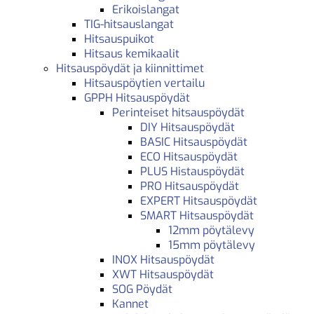
Erikoislangat
TIG-hitsauslangat
Hitsauspuikot
Hitsaus kemikaalit
Hitsauspöydät ja kiinnittimet
Hitsauspöytien vertailu
GPPH Hitsauspöydät
Perinteiset hitsauspöydät
DIY Hitsauspöydät
BASIC Hitsauspöydät
ECO Hitsauspöydät
PLUS Histauspöydät
PRO Hitsauspöydät
EXPERT Hitsauspöydät
SMART Hitsauspöydät
12mm pöytälevy
15mm pöytälevy
INOX Hitsauspöydät
XWT Hitsauspöydät
SOG Pöydät
Kannet