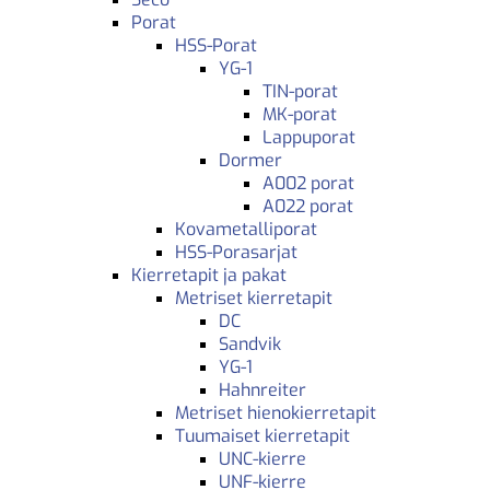
Porat
HSS-Porat
YG-1
TIN-porat
MK-porat
Lappuporat
Dormer
A002 porat
A022 porat
Kovametalliporat
HSS-Porasarjat
Kierretapit ja pakat
Metriset kierretapit
DC
Sandvik
YG-1
Hahnreiter
Metriset hienokierretapit
Tuumaiset kierretapit
UNC-kierre
UNF-kierre