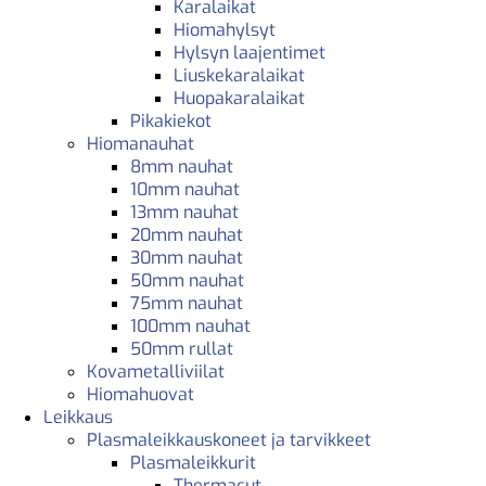
Karalaikat
Hiomahylsyt
Hylsyn laajentimet
Liuskekaralaikat
Huopakaralaikat
Pikakiekot
Hiomanauhat
8mm nauhat
10mm nauhat
13mm nauhat
20mm nauhat
30mm nauhat
50mm nauhat
75mm nauhat
100mm nauhat
50mm rullat
Kovametalliviilat
Hiomahuovat
Leikkaus
Plasmaleikkauskoneet ja tarvikkeet
Plasmaleikkurit
Thermacut