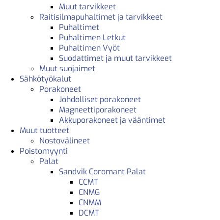
Muut tarvikkeet
Raitisilmapuhaltimet ja tarvikkeet
Puhaltimet
Puhaltimen Letkut
Puhaltimen Vyöt
Suodattimet ja muut tarvikkeet
Muut suojaimet
Sähkötyökalut
Porakoneet
Johdolliset porakoneet
Magneettiporakoneet
Akkuporakoneet ja vääntimet
Muut tuotteet
Nostovälineet
Poistomyynti
Palat
Sandvik Coromant Palat
CCMT
CNMG
CNMM
DCMT