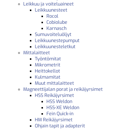
Leikkuu ja voiteluaineet
Leikkuunesteet
Rocol
Cobiolube
Karnasch
Sumuvoiteluöljyt
Leikkuunestepumput
Leikkuunesteletkut
Mittalaitteet
Työntömitat
Mikrometrit
Heittokellot
Kulmamitat
Muut mittalaitteet
Magneettijalan porat ja reikäjyrsimet
HSS Reikäjyrsimet
HSS Weldon
HSS-XE Weldon
Fein Quick-in
HM Reikäjyrsimet
Ohjain tapit ja adapterit