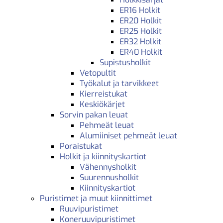
ER16 Holkit
ER20 Holkit
ER25 Holkit
ER32 Holkit
ER40 Holkit
Supistusholkit
Vetopultit
Työkalut ja tarvikkeet
Kierreistukat
Keskiökärjet
Sorvin pakan leuat
Pehmeät leuat
Alumiiniset pehmeät leuat
Poraistukat
Holkit ja kiinnityskartiot
Vähennysholkit
Suurennusholkit
Kiinnityskartiot
Puristimet ja muut kiinnittimet
Ruuvipuristimet
Koneruuvipuristimet