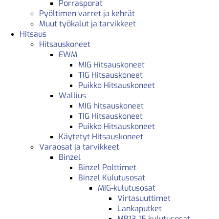
Porrasporat
Pyöltimen varret ja kehrät
Muut työkalut ja tarvikkeet
Hitsaus
Hitsauskoneet
EWM
MIG Hitsauskoneet
TIG Hitsauskoneet
Puikko Hitsauskoneet
Wallius
MIG hitsauskoneet
TIG Hitsauskoneet
Puikko Hitsauskoneet
Käytetyt Hitsauskoneet
Varaosat ja tarvikkeet
Binzel
Binzel Polttimet
Binzel Kulutusosat
MIG-kulutusosat
Virtasuuttimet
Lankaputket
MB13-15 kulutusosat