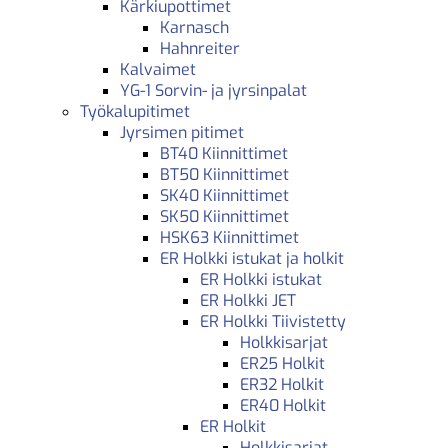
Kärkiupottimet
Karnasch
Hahnreiter
Kalvaimet
YG-1 Sorvin- ja jyrsinpalat
Työkalupitimet
Jyrsimen pitimet
BT40 Kiinnittimet
BT50 Kiinnittimet
SK40 Kiinnittimet
SK50 Kiinnittimet
HSK63 Kiinnittimet
ER Holkki istukat ja holkit
ER Holkki istukat
ER Holkki JET
ER Holkki Tiivistetty
Holkkisarjat
ER25 Holkit
ER32 Holkit
ER40 Holkit
ER Holkit
Holkkisarjat