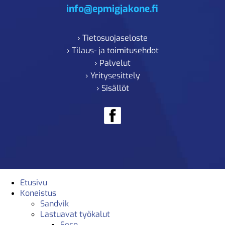
info@epmigjakone.fi
› Tietosuojaseloste
› Tilaus- ja toimitusehdot
› Palvelut
› Yritysesittely
› Sisällöt
Etusivu
Koneistus
Sandvik
Lastuavat työkalut
Seco