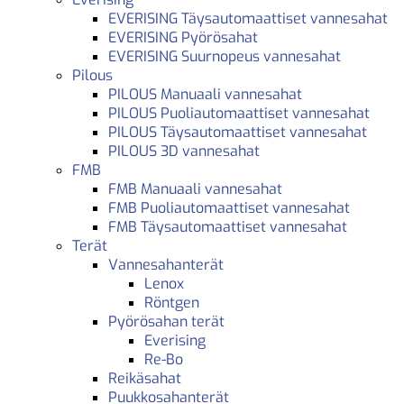
EVERISING Täysautomaattiset vannesahat
EVERISING Pyörösahat
EVERISING Suurnopeus vannesahat
Pilous
PILOUS Manuaali vannesahat
PILOUS Puoliautomaattiset vannesahat
PILOUS Täysautomaattiset vannesahat
PILOUS 3D vannesahat
FMB
FMB Manuaali vannesahat
FMB Puoliautomaattiset vannesahat
FMB Täysautomaattiset vannesahat
Terät
Vannesahanterät
Lenox
Röntgen
Pyörösahan terät
Everising
Re-Bo
Reikäsahat
Puukkosahanterät