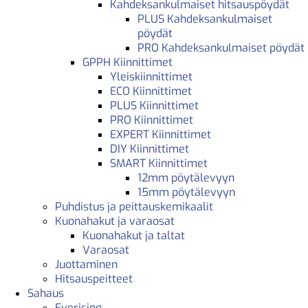
Kahdeksankulmaiset hitsauspöydät
PLUS Kahdeksankulmaiset
pöydät
PRO Kahdeksankulmaiset pöydät
GPPH Kiinnittimet
Yleiskiinnittimet
ECO Kiinnittimet
PLUS Kiinnittimet
PRO Kiinnittimet
EXPERT Kiinnittimet
DIY Kiinnittimet
SMART Kiinnittimet
12mm pöytälevyyn
15mm pöytälevyyn
Puhdistus ja peittauskemikaalit
Kuonahakut ja varaosat
Kuonahakut ja taltat
Varaosat
Juottaminen
Hitsauspeitteet
Sahaus
Everising