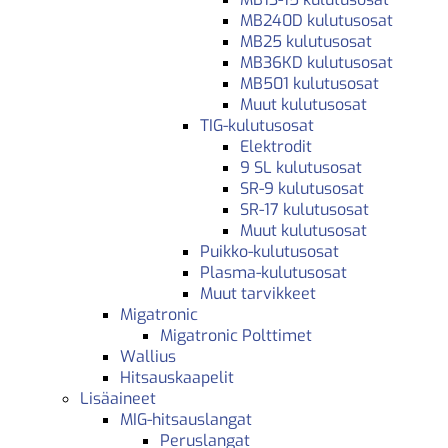
MB240D kulutusosat
MB25 kulutusosat
MB36KD kulutusosat
MB501 kulutusosat
Muut kulutusosat
TIG-kulutusosat
Elektrodit
9 SL kulutusosat
SR-9 kulutusosat
SR-17 kulutusosat
Muut kulutusosat
Puikko-kulutusosat
Plasma-kulutusosat
Muut tarvikkeet
Migatronic
Migatronic Polttimet
Wallius
Hitsauskaapelit
Lisäaineet
MIG-hitsauslangat
Peruslangat