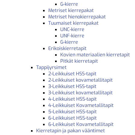
G-kierre
Metriset kierrepakat
Metriset hienokierrepakat
Tuumaiset kierrepakat
UNC-kierre
UNF-kierre
G-kierre
Erikoiskierretapit
Kovien materiaalien kierretapit
Pitkät kierretapit
Tappijyrsimet
2-Leikkuiset HSS-tapit
2-Leikkuiset kovametallitapit
3-Leikkuiset HSS-tapit
3-Leikkuiset kovametallitapit
4-Leikkuiset HSS-tapit
4-Leikkuiset Kovametallitapit
5-Leikkuiset HSS-tapit
6-Leikkuiset HSS-tapit
6-Leikkuiset Kovametallitapit
Kierretapin ja pakan vääntimet