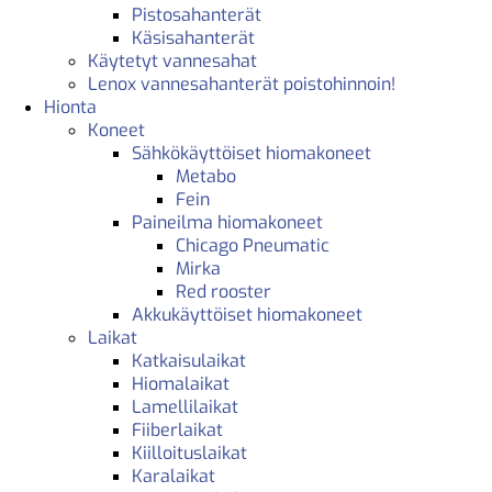
Pistosahanterät
Käsisahanterät
Käytetyt vannesahat
Lenox vannesahanterät poistohinnoin!
Hionta
Koneet
Sähkökäyttöiset hiomakoneet
Metabo
Fein
Paineilma hiomakoneet
Chicago Pneumatic
Mirka
Red rooster
Akkukäyttöiset hiomakoneet
Laikat
Katkaisulaikat
Hiomalaikat
Lamellilaikat
Fiiberlaikat
Kiilloituslaikat
Karalaikat