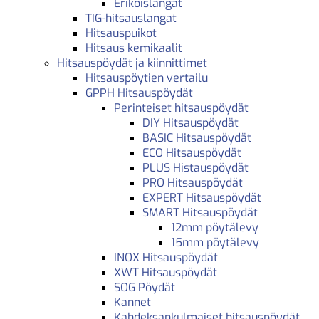
Erikoislangat
TIG-hitsauslangat
Hitsauspuikot
Hitsaus kemikaalit
Hitsauspöydät ja kiinnittimet
Hitsauspöytien vertailu
GPPH Hitsauspöydät
Perinteiset hitsauspöydät
DIY Hitsauspöydät
BASIC Hitsauspöydät
ECO Hitsauspöydät
PLUS Histauspöydät
PRO Hitsauspöydät
EXPERT Hitsauspöydät
SMART Hitsauspöydät
12mm pöytälevy
15mm pöytälevy
INOX Hitsauspöydät
XWT Hitsauspöydät
SOG Pöydät
Kannet
Kahdeksankulmaiset hitsauspöydät