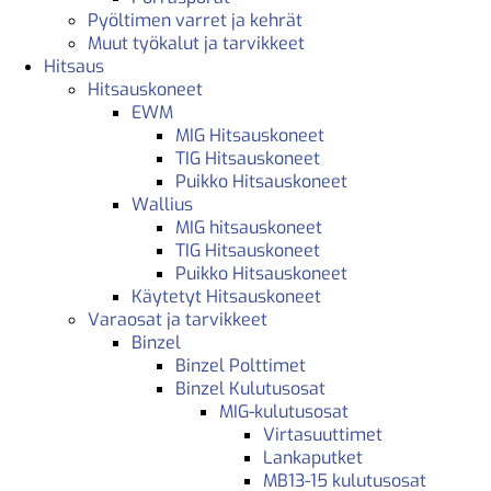
Pyöltimen varret ja kehrät
Muut työkalut ja tarvikkeet
Hitsaus
Hitsauskoneet
EWM
MIG Hitsauskoneet
TIG Hitsauskoneet
Puikko Hitsauskoneet
Wallius
MIG hitsauskoneet
TIG Hitsauskoneet
Puikko Hitsauskoneet
Käytetyt Hitsauskoneet
Varaosat ja tarvikkeet
Binzel
Binzel Polttimet
Binzel Kulutusosat
MIG-kulutusosat
Virtasuuttimet
Lankaputket
MB13-15 kulutusosat