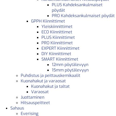
PLUS Kahdeksankulmaiset
pöydät
PRO Kahdeksankulmaiset pöydät
GPPH Kiinnittimet
Yleiskiinnittimet
ECO Kiinnittimet
PLUS Kiinnittimet
PRO Kiinnittimet
EXPERT Kiinnittimet
DIY Kiinnittimet
SMART Kiinnittimet
12mm pöytälevyyn
15mm pöytälevyyn
Puhdistus ja peittauskemikaalit
Kuonahakut ja varaosat
Kuonahakut ja taltat
Varaosat
Juottaminen
Hitsauspeitteet
Sahaus
Everising