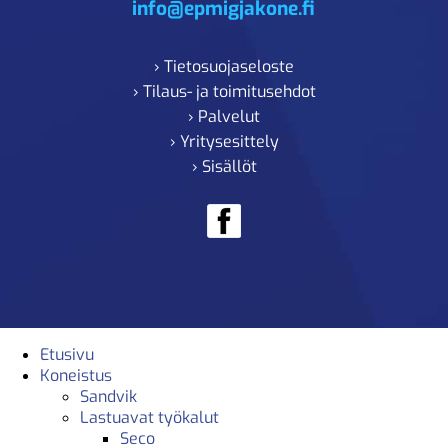
info@epmigjakone.fi
› Tietosuojaseloste
› Tilaus- ja toimitusehdot
› Palvelut
› Yritysesittely
› Sisällöt
Etusivu
Koneistus
Sandvik
Lastuavat työkalut
Seco