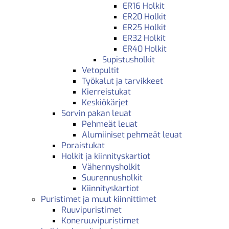
ER16 Holkit
ER20 Holkit
ER25 Holkit
ER32 Holkit
ER40 Holkit
Supistusholkit
Vetopultit
Työkalut ja tarvikkeet
Kierreistukat
Keskiökärjet
Sorvin pakan leuat
Pehmeät leuat
Alumiiniset pehmeät leuat
Poraistukat
Holkit ja kiinnityskartiot
Vähennysholkit
Suurennusholkit
Kiinnityskartiot
Puristimet ja muut kiinnittimet
Ruuvipuristimet
Koneruuvipuristimet