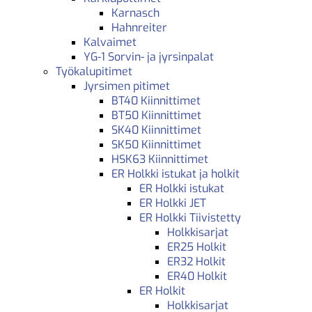
Karnasch
Hahnreiter
Kalvaimet
YG-1 Sorvin- ja jyrsinpalat
Työkalupitimet
Jyrsimen pitimet
BT40 Kiinnittimet
BT50 Kiinnittimet
SK40 Kiinnittimet
SK50 Kiinnittimet
HSK63 Kiinnittimet
ER Holkki istukat ja holkit
ER Holkki istukat
ER Holkki JET
ER Holkki Tiivistetty
Holkkisarjat
ER25 Holkit
ER32 Holkit
ER40 Holkit
ER Holkit
Holkkisarjat