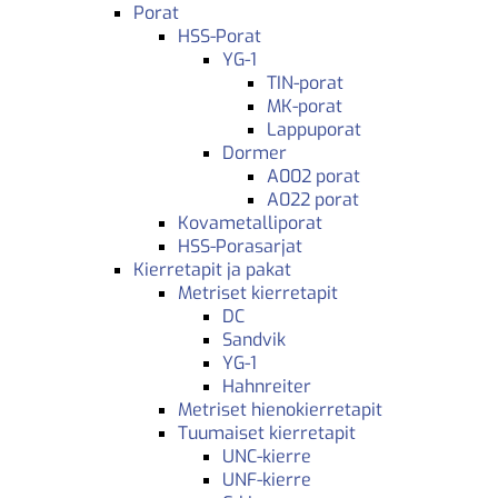
Porat
HSS-Porat
YG-1
TIN-porat
MK-porat
Lappuporat
Dormer
A002 porat
A022 porat
Kovametalliporat
HSS-Porasarjat
Kierretapit ja pakat
Metriset kierretapit
DC
Sandvik
YG-1
Hahnreiter
Metriset hienokierretapit
Tuumaiset kierretapit
UNC-kierre
UNF-kierre