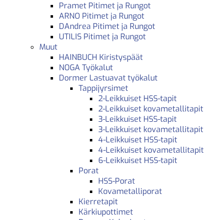
Pramet Pitimet ja Rungot
ARNO Pitimet ja Rungot
DAndrea Pitimet ja Rungot
UTILIS Pitimet ja Rungot
Muut
HAINBUCH Kiristyspäät
NOGA Työkalut
Dormer Lastuavat työkalut
Tappijyrsimet
2-Leikkuiset HSS-tapit
2-Leikkuiset kovametallitapit
3-Leikkuiset HSS-tapit
3-Leikkuiset kovametallitapit
4-Leikkuiset HSS-tapit
4-Leikkuiset kovametallitapit
6-Leikkuiset HSS-tapit
Porat
HSS-Porat
Kovametalliporat
Kierretapit
Kärkiupottimet