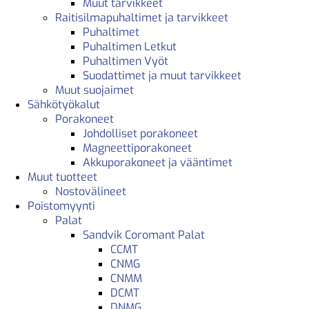
Muut tarvikkeet
Raitisilmapuhaltimet ja tarvikkeet
Puhaltimet
Puhaltimen Letkut
Puhaltimen Vyöt
Suodattimet ja muut tarvikkeet
Muut suojaimet
Sähkötyökalut
Porakoneet
Johdolliset porakoneet
Magneettiporakoneet
Akkuporakoneet ja vääntimet
Muut tuotteet
Nostovälineet
Poistomyynti
Palat
Sandvik Coromant Palat
CCMT
CNMG
CNMM
DCMT
DNMG