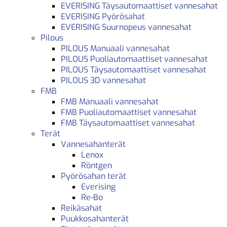
EVERISING Täysautomaattiset vannesahat
EVERISING Pyörösahat
EVERISING Suurnopeus vannesahat
Pilous
PILOUS Manuaali vannesahat
PILOUS Puoliautomaattiset vannesahat
PILOUS Täysautomaattiset vannesahat
PILOUS 3D vannesahat
FMB
FMB Manuaali vannesahat
FMB Puoliautomaattiset vannesahat
FMB Täysautomaattiset vannesahat
Terät
Vannesahanterät
Lenox
Röntgen
Pyörösahan terät
Everising
Re-Bo
Reikäsahat
Puukkosahanterät