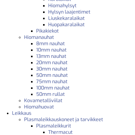
Hiomahylsyt
Hylsyn laajentimet
Liuskekaralaikat
Huopakaralaikat
Pikakiekot
Hiomanauhat
8mm nauhat
10mm nauhat
13mm nauhat
20mm nauhat
30mm nauhat
50mm nauhat
75mm nauhat
100mm nauhat
50mm rullat
Kovametalliviilat
Hiomahuovat
Leikkaus
Plasmaleikkauskoneet ja tarvikkeet
Plasmaleikkurit
Thermacut