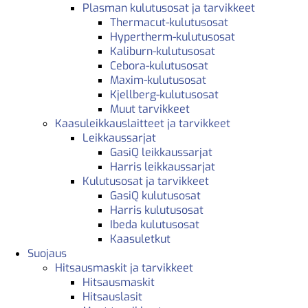
Plasman kulutusosat ja tarvikkeet
Thermacut-kulutusosat
Hypertherm-kulutusosat
Kaliburn-kulutusosat
Cebora-kulutusosat
Maxim-kulutusosat
Kjellberg-kulutusosat
Muut tarvikkeet
Kaasuleikkauslaitteet ja tarvikkeet
Leikkaussarjat
GasiQ leikkaussarjat
Harris leikkaussarjat
Kulutusosat ja tarvikkeet
GasiQ kulutusosat
Harris kulutusosat
Ibeda kulutusosat
Kaasuletkut
Suojaus
Hitsausmaskit ja tarvikkeet
Hitsausmaskit
Hitsauslasit