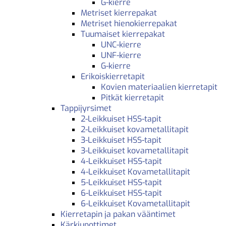
G-kierre
Metriset kierrepakat
Metriset hienokierrepakat
Tuumaiset kierrepakat
UNC-kierre
UNF-kierre
G-kierre
Erikoiskierretapit
Kovien materiaalien kierretapit
Pitkät kierretapit
Tappijyrsimet
2-Leikkuiset HSS-tapit
2-Leikkuiset kovametallitapit
3-Leikkuiset HSS-tapit
3-Leikkuiset kovametallitapit
4-Leikkuiset HSS-tapit
4-Leikkuiset Kovametallitapit
5-Leikkuiset HSS-tapit
6-Leikkuiset HSS-tapit
6-Leikkuiset Kovametallitapit
Kierretapin ja pakan vääntimet
Kärkiupottimet