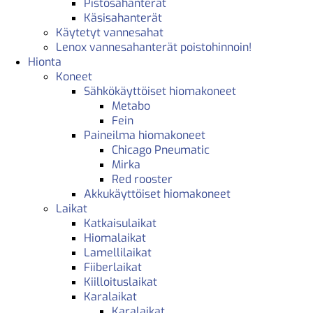
Pistosahanterät
Käsisahanterät
Käytetyt vannesahat
Lenox vannesahanterät poistohinnoin!
Hionta
Koneet
Sähkökäyttöiset hiomakoneet
Metabo
Fein
Paineilma hiomakoneet
Chicago Pneumatic
Mirka
Red rooster
Akkukäyttöiset hiomakoneet
Laikat
Katkaisulaikat
Hiomalaikat
Lamellilaikat
Fiiberlaikat
Kiilloituslaikat
Karalaikat
Karalaikat