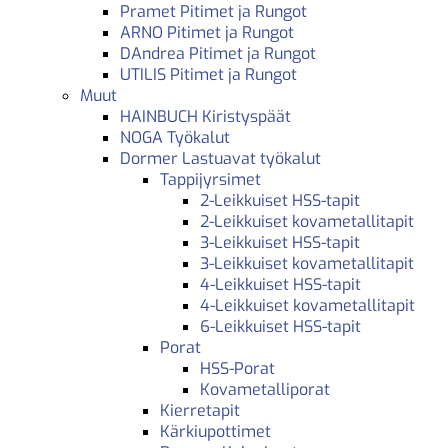
Pramet Pitimet ja Rungot
ARNO Pitimet ja Rungot
DAndrea Pitimet ja Rungot
UTILIS Pitimet ja Rungot
Muut
HAINBUCH Kiristyspäät
NOGA Työkalut
Dormer Lastuavat työkalut
Tappijyrsimet
2-Leikkuiset HSS-tapit
2-Leikkuiset kovametallitapit
3-Leikkuiset HSS-tapit
3-Leikkuiset kovametallitapit
4-Leikkuiset HSS-tapit
4-Leikkuiset kovametallitapit
6-Leikkuiset HSS-tapit
Porat
HSS-Porat
Kovametalliporat
Kierretapit
Kärkiupottimet