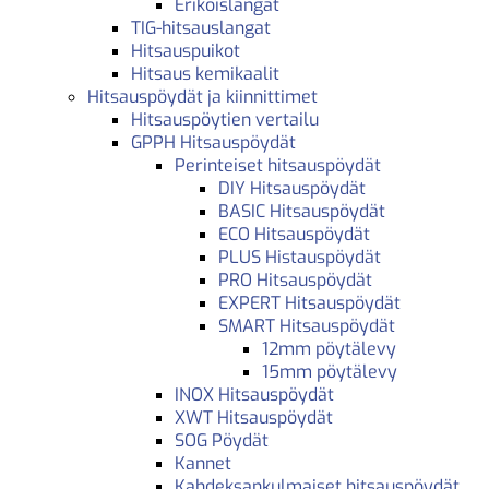
Erikoislangat
TIG-hitsauslangat
Hitsauspuikot
Hitsaus kemikaalit
Hitsauspöydät ja kiinnittimet
Hitsauspöytien vertailu
GPPH Hitsauspöydät
Perinteiset hitsauspöydät
DIY Hitsauspöydät
BASIC Hitsauspöydät
ECO Hitsauspöydät
PLUS Histauspöydät
PRO Hitsauspöydät
EXPERT Hitsauspöydät
SMART Hitsauspöydät
12mm pöytälevy
15mm pöytälevy
INOX Hitsauspöydät
XWT Hitsauspöydät
SOG Pöydät
Kannet
Kahdeksankulmaiset hitsauspöydät