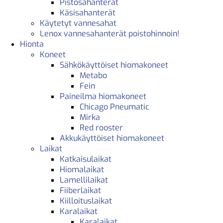
Pistosahanterät
Käsisahanterät
Käytetyt vannesahat
Lenox vannesahanterät poistohinnoin!
Hionta
Koneet
Sähkökäyttöiset hiomakoneet
Metabo
Fein
Paineilma hiomakoneet
Chicago Pneumatic
Mirka
Red rooster
Akkukäyttöiset hiomakoneet
Laikat
Katkaisulaikat
Hiomalaikat
Lamellilaikat
Fiiberlaikat
Kiilloituslaikat
Karalaikat
Karalaikat