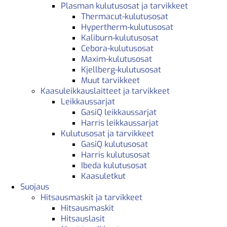
Plasman kulutusosat ja tarvikkeet
Thermacut-kulutusosat
Hypertherm-kulutusosat
Kaliburn-kulutusosat
Cebora-kulutusosat
Maxim-kulutusosat
Kjellberg-kulutusosat
Muut tarvikkeet
Kaasuleikkauslaitteet ja tarvikkeet
Leikkaussarjat
GasiQ leikkaussarjat
Harris leikkaussarjat
Kulutusosat ja tarvikkeet
GasiQ kulutusosat
Harris kulutusosat
Ibeda kulutusosat
Kaasuletkut
Suojaus
Hitsausmaskit ja tarvikkeet
Hitsausmaskit
Hitsauslasit