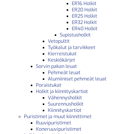
ER16 Holkit
ER20 Holkit
ER25 Holkit
ER32 Holkit
ER40 Holkit
Supistusholkit
Vetopultit
Työkalut ja tarvikkeet
Kierreistukat
Keskiökärjet
Sorvin pakan leuat
Pehmeät leuat
Alumiiniset pehmeät leuat
Poraistukat
Holkit ja kiinnityskartiot
Vähennysholkit
Suurennusholkit
Kiinnityskartiot
Puristimet ja muut kiinnittimet
Ruuvipuristimet
Koneruuvipuristimet