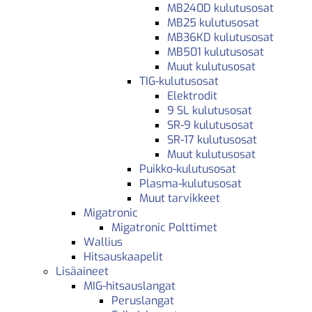
MB240D kulutusosat
MB25 kulutusosat
MB36KD kulutusosat
MB501 kulutusosat
Muut kulutusosat
TIG-kulutusosat
Elektrodit
9 SL kulutusosat
SR-9 kulutusosat
SR-17 kulutusosat
Muut kulutusosat
Puikko-kulutusosat
Plasma-kulutusosat
Muut tarvikkeet
Migatronic
Migatronic Polttimet
Wallius
Hitsauskaapelit
Lisäaineet
MIG-hitsauslangat
Peruslangat