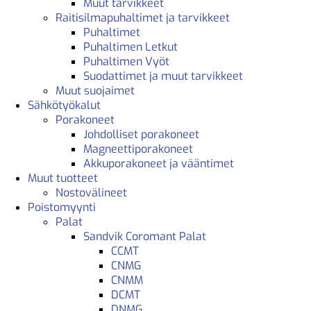
Muut tarvikkeet
Raitisilmapuhaltimet ja tarvikkeet
Puhaltimet
Puhaltimen Letkut
Puhaltimen Vyöt
Suodattimet ja muut tarvikkeet
Muut suojaimet
Sähkötyökalut
Porakoneet
Johdolliset porakoneet
Magneettiporakoneet
Akkuporakoneet ja vääntimet
Muut tuotteet
Nostovälineet
Poistomyynti
Palat
Sandvik Coromant Palat
CCMT
CNMG
CNMM
DCMT
DNMG