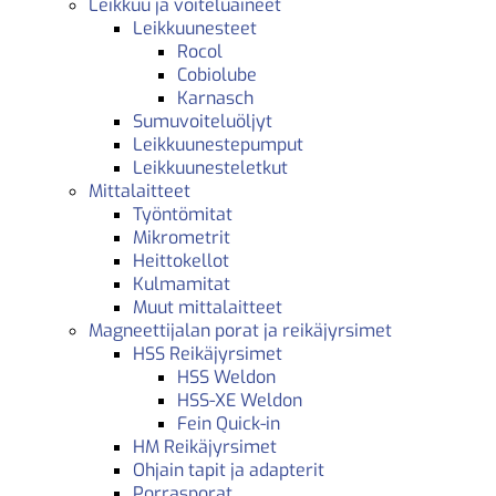
Leikkuu ja voiteluaineet
Leikkuunesteet
Rocol
Cobiolube
Karnasch
Sumuvoiteluöljyt
Leikkuunestepumput
Leikkuunesteletkut
Mittalaitteet
Työntömitat
Mikrometrit
Heittokellot
Kulmamitat
Muut mittalaitteet
Magneettijalan porat ja reikäjyrsimet
HSS Reikäjyrsimet
HSS Weldon
HSS-XE Weldon
Fein Quick-in
HM Reikäjyrsimet
Ohjain tapit ja adapterit
Porrasporat