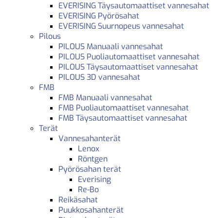
EVERISING Täysautomaattiset vannesahat
EVERISING Pyörösahat
EVERISING Suurnopeus vannesahat
Pilous
PILOUS Manuaali vannesahat
PILOUS Puoliautomaattiset vannesahat
PILOUS Täysautomaattiset vannesahat
PILOUS 3D vannesahat
FMB
FMB Manuaali vannesahat
FMB Puoliautomaattiset vannesahat
FMB Täysautomaattiset vannesahat
Terät
Vannesahanterät
Lenox
Röntgen
Pyörösahan terät
Everising
Re-Bo
Reikäsahat
Puukkosahanterät