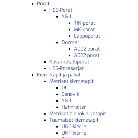
Porat
HSS-Porat
YG-1
TIN-porat
MK-porat
Lappuporat
Dormer
A002 porat
A022 porat
Kovametalliporat
HSS-Porasarjat
Kierretapit ja pakat
Metriset kierretapit
DC
Sandvik
YG-1
Hahnreiter
Metriset hienokierretapit
Tuumaiset kierretapit
UNC-kierre
UNF-kierre