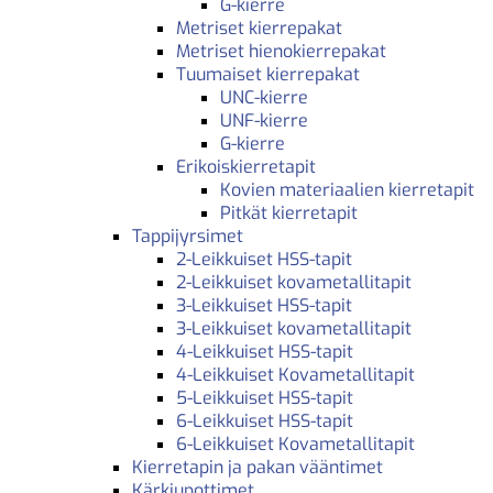
G-kierre
Metriset kierrepakat
Metriset hienokierrepakat
Tuumaiset kierrepakat
UNC-kierre
UNF-kierre
G-kierre
Erikoiskierretapit
Kovien materiaalien kierretapit
Pitkät kierretapit
Tappijyrsimet
2-Leikkuiset HSS-tapit
2-Leikkuiset kovametallitapit
3-Leikkuiset HSS-tapit
3-Leikkuiset kovametallitapit
4-Leikkuiset HSS-tapit
4-Leikkuiset Kovametallitapit
5-Leikkuiset HSS-tapit
6-Leikkuiset HSS-tapit
6-Leikkuiset Kovametallitapit
Kierretapin ja pakan vääntimet
Kärkiupottimet