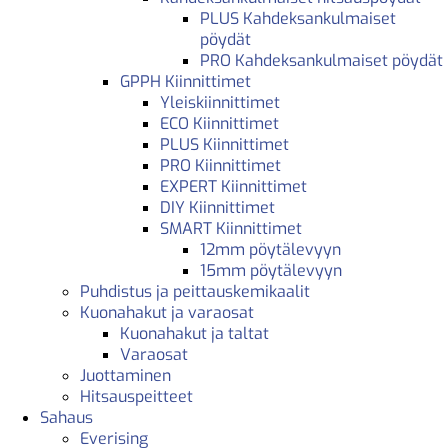
PLUS Kahdeksankulmaiset
pöydät
PRO Kahdeksankulmaiset pöydät
GPPH Kiinnittimet
Yleiskiinnittimet
ECO Kiinnittimet
PLUS Kiinnittimet
PRO Kiinnittimet
EXPERT Kiinnittimet
DIY Kiinnittimet
SMART Kiinnittimet
12mm pöytälevyyn
15mm pöytälevyyn
Puhdistus ja peittauskemikaalit
Kuonahakut ja varaosat
Kuonahakut ja taltat
Varaosat
Juottaminen
Hitsauspeitteet
Sahaus
Everising