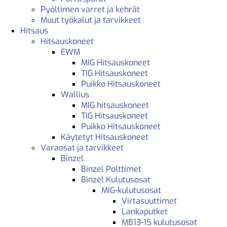
Pyöltimen varret ja kehrät
Muut työkalut ja tarvikkeet
Hitsaus
Hitsauskoneet
EWM
MIG Hitsauskoneet
TIG Hitsauskoneet
Puikko Hitsauskoneet
Wallius
MIG hitsauskoneet
TIG Hitsauskoneet
Puikko Hitsauskoneet
Käytetyt Hitsauskoneet
Varaosat ja tarvikkeet
Binzel
Binzel Polttimet
Binzel Kulutusosat
MIG-kulutusosat
Virtasuuttimet
Lankaputket
MB13-15 kulutusosat