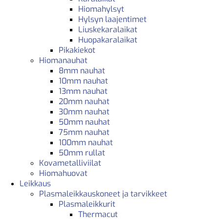
Hiomahylsyt
Hylsyn laajentimet
Liuskekaralaikat
Huopakaralaikat
Pikakiekot
Hiomanauhat
8mm nauhat
10mm nauhat
13mm nauhat
20mm nauhat
30mm nauhat
50mm nauhat
75mm nauhat
100mm nauhat
50mm rullat
Kovametalliviilat
Hiomahuovat
Leikkaus
Plasmaleikkauskoneet ja tarvikkeet
Plasmaleikkurit
Thermacut