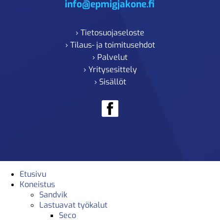
info@epmigjakone.fi
› Tietosuojaseloste
› Tilaus- ja toimitusehdot
› Palvelut
› Yritysesittely
› Sisällöt
Etusivu
Koneistus
Sandvik
Lastuavat työkalut
Seco