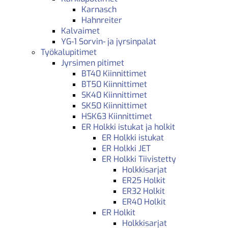
Karnasch
Hahnreiter
Kalvaimet
YG-1 Sorvin- ja jyrsinpalat
Työkalupitimet
Jyrsimen pitimet
BT40 Kiinnittimet
BT50 Kiinnittimet
SK40 Kiinnittimet
SK50 Kiinnittimet
HSK63 Kiinnittimet
ER Holkki istukat ja holkit
ER Holkki istukat
ER Holkki JET
ER Holkki Tiivistetty
Holkkisarjat
ER25 Holkit
ER32 Holkit
ER40 Holkit
ER Holkit
Holkkisarjat