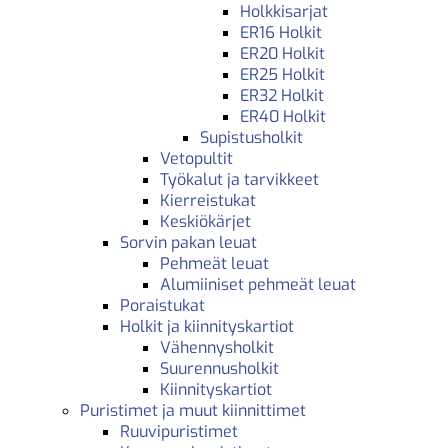
Holkkisarjat
ER16 Holkit
ER20 Holkit
ER25 Holkit
ER32 Holkit
ER40 Holkit
Supistusholkit
Vetopultit
Työkalut ja tarvikkeet
Kierreistukat
Keskiökärjet
Sorvin pakan leuat
Pehmeät leuat
Alumiiniset pehmeät leuat
Poraistukat
Holkit ja kiinnityskartiot
Vähennysholkit
Suurennusholkit
Kiinnityskartiot
Puristimet ja muut kiinnittimet
Ruuvipuristimet