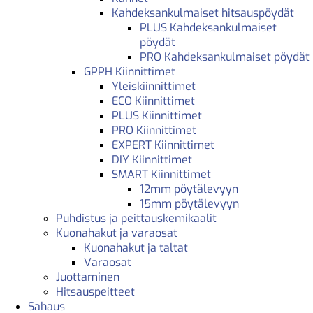
Kahdeksankulmaiset hitsauspöydät
PLUS Kahdeksankulmaiset
pöydät
PRO Kahdeksankulmaiset pöydät
GPPH Kiinnittimet
Yleiskiinnittimet
ECO Kiinnittimet
PLUS Kiinnittimet
PRO Kiinnittimet
EXPERT Kiinnittimet
DIY Kiinnittimet
SMART Kiinnittimet
12mm pöytälevyyn
15mm pöytälevyyn
Puhdistus ja peittauskemikaalit
Kuonahakut ja varaosat
Kuonahakut ja taltat
Varaosat
Juottaminen
Hitsauspeitteet
Sahaus