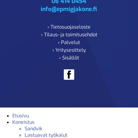
06 414 0454
info@epmigjakone.fi
› Tietosuojaseloste
› Tilaus- ja toimitusehdot
› Palvelut
› Yritysesittely
› Sisällöt
Etusivu
Koneistus
Sandvik
Lastuavat työkalut