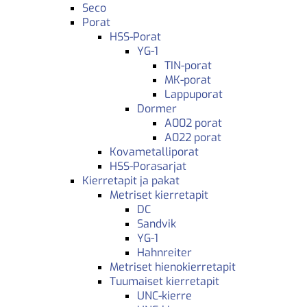
Seco
Porat
HSS-Porat
YG-1
TIN-porat
MK-porat
Lappuporat
Dormer
A002 porat
A022 porat
Kovametalliporat
HSS-Porasarjat
Kierretapit ja pakat
Metriset kierretapit
DC
Sandvik
YG-1
Hahnreiter
Metriset hienokierretapit
Tuumaiset kierretapit
UNC-kierre