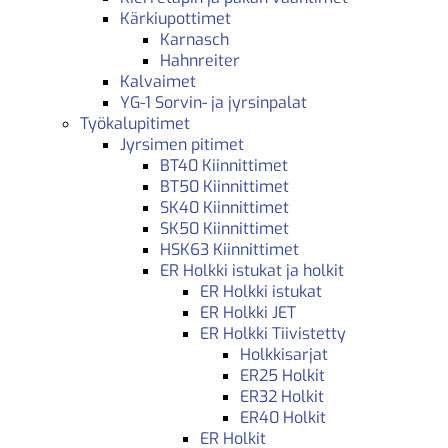
Kärkiupottimet
Karnasch
Hahnreiter
Kalvaimet
YG-1 Sorvin- ja jyrsinpalat
Työkalupitimet
Jyrsimen pitimet
BT40 Kiinnittimet
BT50 Kiinnittimet
SK40 Kiinnittimet
SK50 Kiinnittimet
HSK63 Kiinnittimet
ER Holkki istukat ja holkit
ER Holkki istukat
ER Holkki JET
ER Holkki Tiivistetty
Holkkisarjat
ER25 Holkit
ER32 Holkit
ER40 Holkit
ER Holkit