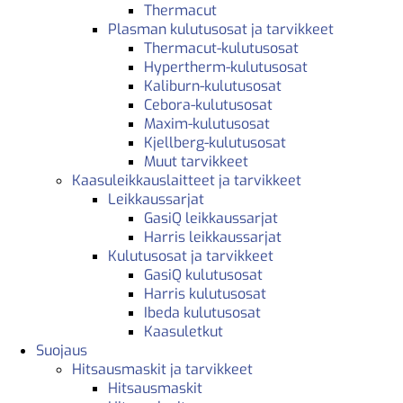
Thermacut
Plasman kulutusosat ja tarvikkeet
Thermacut-kulutusosat
Hypertherm-kulutusosat
Kaliburn-kulutusosat
Cebora-kulutusosat
Maxim-kulutusosat
Kjellberg-kulutusosat
Muut tarvikkeet
Kaasuleikkauslaitteet ja tarvikkeet
Leikkaussarjat
GasiQ leikkaussarjat
Harris leikkaussarjat
Kulutusosat ja tarvikkeet
GasiQ kulutusosat
Harris kulutusosat
Ibeda kulutusosat
Kaasuletkut
Suojaus
Hitsausmaskit ja tarvikkeet
Hitsausmaskit