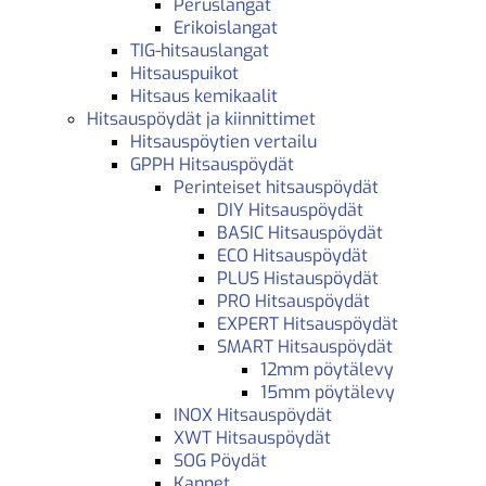
Peruslangat
Erikoislangat
TIG-hitsauslangat
Hitsauspuikot
Hitsaus kemikaalit
Hitsauspöydät ja kiinnittimet
Hitsauspöytien vertailu
GPPH Hitsauspöydät
Perinteiset hitsauspöydät
DIY Hitsauspöydät
BASIC Hitsauspöydät
ECO Hitsauspöydät
PLUS Histauspöydät
PRO Hitsauspöydät
EXPERT Hitsauspöydät
SMART Hitsauspöydät
12mm pöytälevy
15mm pöytälevy
INOX Hitsauspöydät
XWT Hitsauspöydät
SOG Pöydät
Kannet