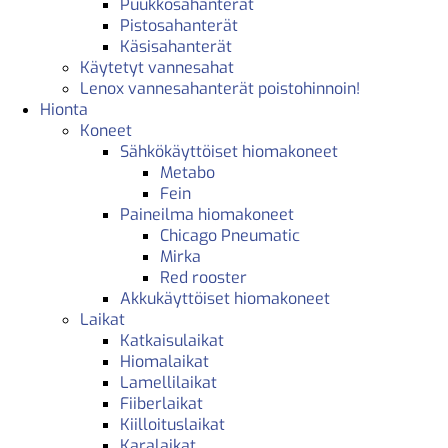
Puukkosahanterät
Pistosahanterät
Käsisahanterät
Käytetyt vannesahat
Lenox vannesahanterät poistohinnoin!
Hionta
Koneet
Sähkökäyttöiset hiomakoneet
Metabo
Fein
Paineilma hiomakoneet
Chicago Pneumatic
Mirka
Red rooster
Akkukäyttöiset hiomakoneet
Laikat
Katkaisulaikat
Hiomalaikat
Lamellilaikat
Fiiberlaikat
Kiilloituslaikat
Karalaikat