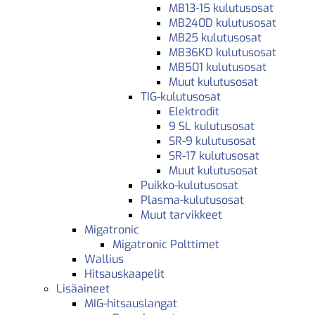
MB13-15 kulutusosat
MB240D kulutusosat
MB25 kulutusosat
MB36KD kulutusosat
MB501 kulutusosat
Muut kulutusosat
TIG-kulutusosat
Elektrodit
9 SL kulutusosat
SR-9 kulutusosat
SR-17 kulutusosat
Muut kulutusosat
Puikko-kulutusosat
Plasma-kulutusosat
Muut tarvikkeet
Migatronic
Migatronic Polttimet
Wallius
Hitsauskaapelit
Lisäaineet
MIG-hitsauslangat