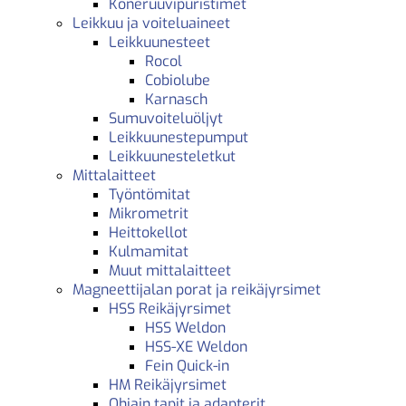
Koneruuvipuristimet
Leikkuu ja voiteluaineet
Leikkuunesteet
Rocol
Cobiolube
Karnasch
Sumuvoiteluöljyt
Leikkuunestepumput
Leikkuunesteletkut
Mittalaitteet
Työntömitat
Mikrometrit
Heittokellot
Kulmamitat
Muut mittalaitteet
Magneettijalan porat ja reikäjyrsimet
HSS Reikäjyrsimet
HSS Weldon
HSS-XE Weldon
Fein Quick-in
HM Reikäjyrsimet
Ohjain tapit ja adapterit