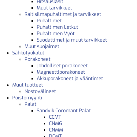
Hitsauslasit
Muut tarvikkeet
Raitisilmapuhaltimet ja tarvikkeet
Puhaltimet
Puhaltimen Letkut
Puhaltimen Vyöt
Suodattimet ja muut tarvikkeet
Muut suojaimet
Sähkötyökalut
Porakoneet
Johdolliset porakoneet
Magneettiporakoneet
Akkuporakoneet ja vääntimet
Muut tuotteet
Nostovälineet
Poistomyynti
Palat
Sandvik Coromant Palat
CCMT
CNMG
CNMM
DCMT