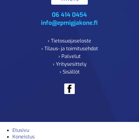
06 414 0454
info@epmigjakone.fi
› Tietosuojaseloste
› Tilaus- ja toimitusehdot
› Palvelut
› Yritysesittely
› Sisällöt
Etusivu
Koneistus