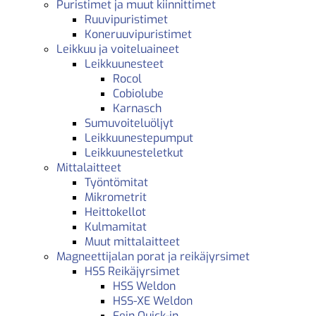
Puristimet ja muut kiinnittimet
Ruuvipuristimet
Koneruuvipuristimet
Leikkuu ja voiteluaineet
Leikkuunesteet
Rocol
Cobiolube
Karnasch
Sumuvoiteluöljyt
Leikkuunestepumput
Leikkuunesteletkut
Mittalaitteet
Työntömitat
Mikrometrit
Heittokellot
Kulmamitat
Muut mittalaitteet
Magneettijalan porat ja reikäjyrsimet
HSS Reikäjyrsimet
HSS Weldon
HSS-XE Weldon
Fein Quick-in