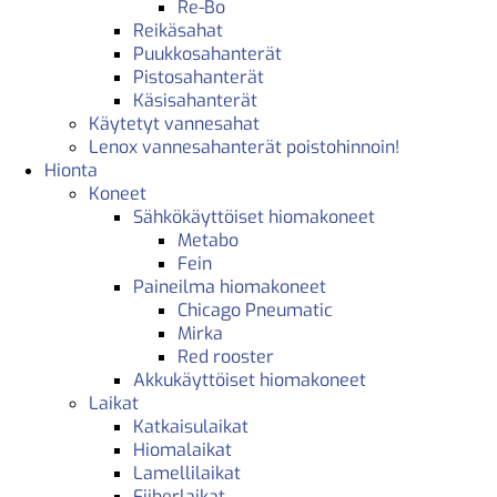
Re-Bo
Reikäsahat
Puukkosahanterät
Pistosahanterät
Käsisahanterät
Käytetyt vannesahat
Lenox vannesahanterät poistohinnoin!
Hionta
Koneet
Sähkökäyttöiset hiomakoneet
Metabo
Fein
Paineilma hiomakoneet
Chicago Pneumatic
Mirka
Red rooster
Akkukäyttöiset hiomakoneet
Laikat
Katkaisulaikat
Hiomalaikat
Lamellilaikat
Fiiberlaikat