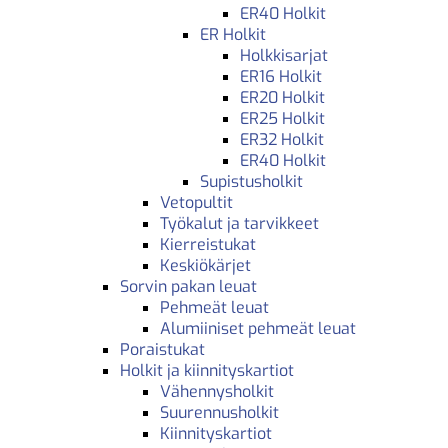
ER40 Holkit
ER Holkit
Holkkisarjat
ER16 Holkit
ER20 Holkit
ER25 Holkit
ER32 Holkit
ER40 Holkit
Supistusholkit
Vetopultit
Työkalut ja tarvikkeet
Kierreistukat
Keskiökärjet
Sorvin pakan leuat
Pehmeät leuat
Alumiiniset pehmeät leuat
Poraistukat
Holkit ja kiinnityskartiot
Vähennysholkit
Suurennusholkit
Kiinnityskartiot