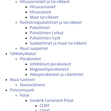
Hitsausmaskit ja tarvikkeet
Hitsausmaskit
Hitsauslasit
Muut tarvikkeet
Raitisilmapuhaltimet ja tarvikkeet
Puhaltimet
Puhaltimen Letkut
Puhaltimen Vyöt
Suodattimet ja muut tarvikkeet
Muut suojaimet
Sähkötyökalut
Porakoneet
Johdolliset porakoneet
Magneettiporakoneet
Akkuporakoneet ja vääntimet
Muut tuotteet
Nostovälineet
Poistomyynti
Palat
Sandvik Coromant Palat
CCMT
CNMG