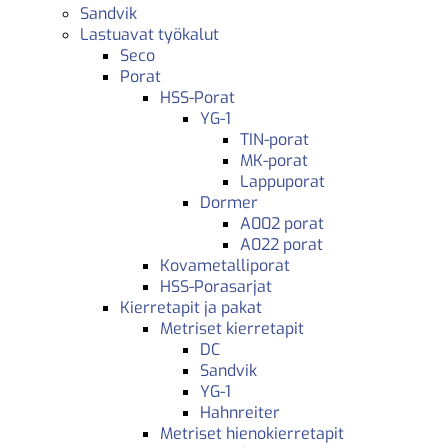
Sandvik
Lastuavat työkalut
Seco
Porat
HSS-Porat
YG-1
TIN-porat
MK-porat
Lappuporat
Dormer
A002 porat
A022 porat
Kovametalliporat
HSS-Porasarjat
Kierretapit ja pakat
Metriset kierretapit
DC
Sandvik
YG-1
Hahnreiter
Metriset hienokierretapit