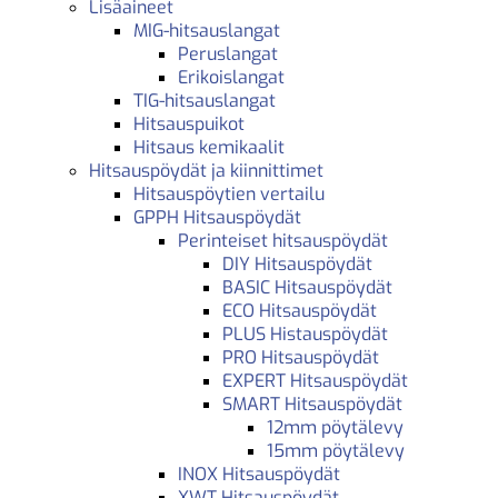
Lisäaineet
MIG-hitsauslangat
Peruslangat
Erikoislangat
TIG-hitsauslangat
Hitsauspuikot
Hitsaus kemikaalit
Hitsauspöydät ja kiinnittimet
Hitsauspöytien vertailu
GPPH Hitsauspöydät
Perinteiset hitsauspöydät
DIY Hitsauspöydät
BASIC Hitsauspöydät
ECO Hitsauspöydät
PLUS Histauspöydät
PRO Hitsauspöydät
EXPERT Hitsauspöydät
SMART Hitsauspöydät
12mm pöytälevy
15mm pöytälevy
INOX Hitsauspöydät
XWT Hitsauspöydät