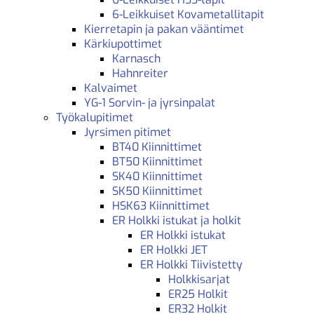
6-Leikkuiset Kovametallitapit
Kierretapin ja pakan vääntimet
Kärkiupottimet
Karnasch
Hahnreiter
Kalvaimet
YG-1 Sorvin- ja jyrsinpalat
Työkalupitimet
Jyrsimen pitimet
BT40 Kiinnittimet
BT50 Kiinnittimet
SK40 Kiinnittimet
SK50 Kiinnittimet
HSK63 Kiinnittimet
ER Holkki istukat ja holkit
ER Holkki istukat
ER Holkki JET
ER Holkki Tiivistetty
Holkkisarjat
ER25 Holkit
ER32 Holkit