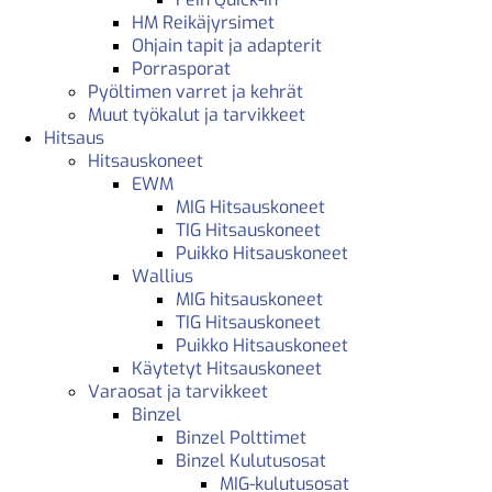
HM Reikäjyrsimet
Ohjain tapit ja adapterit
Porrasporat
Pyöltimen varret ja kehrät
Muut työkalut ja tarvikkeet
Hitsaus
Hitsauskoneet
EWM
MIG Hitsauskoneet
TIG Hitsauskoneet
Puikko Hitsauskoneet
Wallius
MIG hitsauskoneet
TIG Hitsauskoneet
Puikko Hitsauskoneet
Käytetyt Hitsauskoneet
Varaosat ja tarvikkeet
Binzel
Binzel Polttimet
Binzel Kulutusosat
MIG-kulutusosat