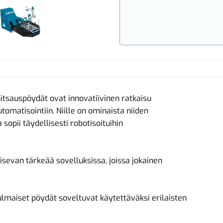
itsauspöydät ovat innovatiivinen ratkaisu
tomatisointiin. Niille on ominaista niiden
opii täydellisesti robotisoituihin
sevan tärkeää sovelluksissa, joissa jokainen
kulmaiset pöydät soveltuvat käytettäväksi erilaisten