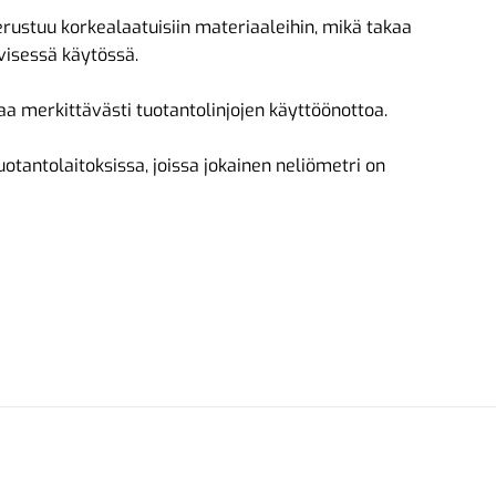
rustuu korkealaatuisiin materiaaleihin, mikä takaa
visessä käytössä.
aa merkittävästi tuotantolinjojen käyttöönottoa.
uotantolaitoksissa, joissa jokainen neliömetri on