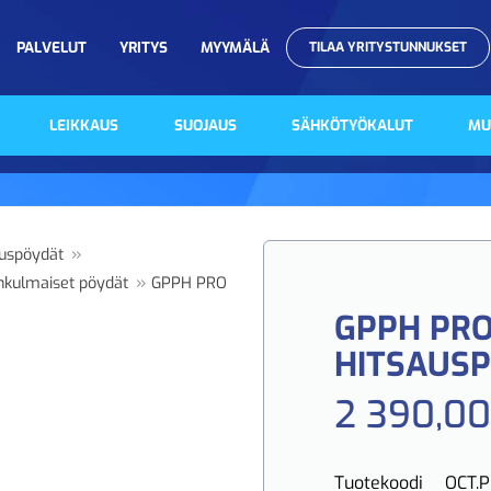
PALVELUT
YRITYS
MYYMÄLÄ
TILAA YRITYSTUNNUKSET
LEIKKAUS
SUOJAUS
SÄHKÖTYÖKALUT
MU
»
uspöydät
»
kulmaiset pöydät
GPPH PRO
GPPH PRO
HITSAUS
2 390,00
Tuotekoodi
OCT.P