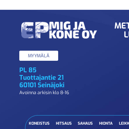
MET
L
MYYMÄLÄ
PL 85
Tuottajantie 21
60101 Seinäjoki
Avoinna arkisin klo 8-16
KONEISTUS
HITSAUS
SAHAUS
HIONTA
LEIK