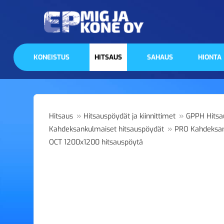
KONEISTUS
HITSAUS
SAHAUS
HIONTA
»
»
Hitsaus
Hitsauspöydät ja kiinnittimet
GPPH Hitsa
»
Kahdeksankulmaiset hitsauspöydät
PRO Kahdeksan
OCT 1200x1200 hitsauspöytä