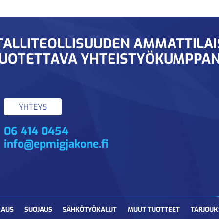
ALLITEOLLISUUDEN AMMATTILA
UOTETTAVA YHTEISTYÖKUMPPAN
YHTEYS
06 414 0454
info@epmigjakone.fi
KAUS
SUOJAUS
SÄHKÖTYÖKALUT
MUUT TUOTTEET
TARJOUK