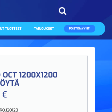
UT TUOTTEET
TARJOUKSET
POISTOMYYNTI
 OCT 1200X1200
PÖYTÄ
 €
RO.120120