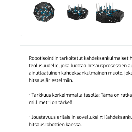
Robotisointiin tarkoitetut kahdeksankulmaiset h
teollisuudelle, joka luottaa hitsausprosessien au
ainutlaatuinen kahdeksankulmainen muoto, joka s
hitsausjärjestelmiin.
• Tarkkuus korkeimmalla tasolla: Tämä on ratkai
millimetri on tärkeä.
• Joustavuus erilaisiin sovelluksiin: Kahdeksan
hitsausrobottien kanssa.