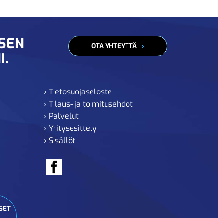
ISEN
OTA YHTEYTTÄ
I.
› Tietosuojaseloste
› Tilaus- ja toimitusehdot
› Palvelut
› Yritysesittely
› Sisällöt
SET