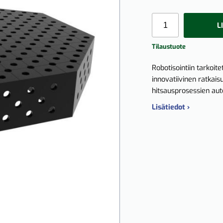
L
Tilaustuote
Robotisointiin tarkoi
innovatiivinen ratkaisu
hitsausprosessien auto
Lisätiedot ›