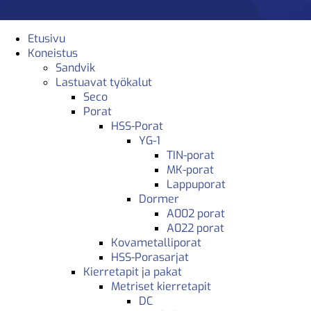
Etusivu
Koneistus
Sandvik
Lastuavat työkalut
Seco
Porat
HSS-Porat
YG-1
TIN-porat
MK-porat
Lappuporat
Dormer
A002 porat
A022 porat
Kovametalliporat
HSS-Porasarjat
Kierretapit ja pakat
Metriset kierretapit
DC