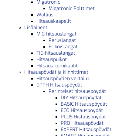
Migatronic
Migatronic Polttimet
Wallius
Hitsauskaapelit
Lisäaineet
MIG-hitsauslangat
Peruslangat
Erikoislangat
TIG-hitsauslangat
Hitsauspuikot
Hitsaus kemikaalit
Hitsauspöydät ja kiinnittimet
Hitsauspöytien vertailu
GPPH Hitsauspöydät
Perinteiset hitsauspöydät
DIY Hitsauspöydät
BASIC Hitsauspöydät
ECO Hitsauspöydät
PLUS Histauspöydät
PRO Hitsauspöydät
EXPERT Hitsauspöydät
SMART Hitsauspöydät