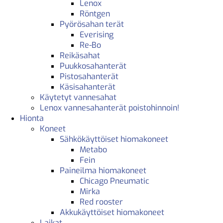
Lenox
Röntgen
Pyörösahan terät
Everising
Re-Bo
Reikäsahat
Puukkosahanterät
Pistosahanterät
Käsisahanterät
Käytetyt vannesahat
Lenox vannesahanterät poistohinnoin!
Hionta
Koneet
Sähkökäyttöiset hiomakoneet
Metabo
Fein
Paineilma hiomakoneet
Chicago Pneumatic
Mirka
Red rooster
Akkukäyttöiset hiomakoneet
Laikat