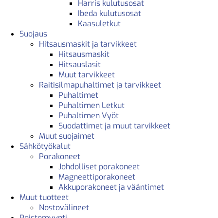
Harris kulutusosat
Ibeda kulutusosat
Kaasuletkut
Suojaus
Hitsausmaskit ja tarvikkeet
Hitsausmaskit
Hitsauslasit
Muut tarvikkeet
Raitisilmapuhaltimet ja tarvikkeet
Puhaltimet
Puhaltimen Letkut
Puhaltimen Vyöt
Suodattimet ja muut tarvikkeet
Muut suojaimet
Sähkötyökalut
Porakoneet
Johdolliset porakoneet
Magneettiporakoneet
Akkuporakoneet ja vääntimet
Muut tuotteet
Nostovälineet
Poistomyynti