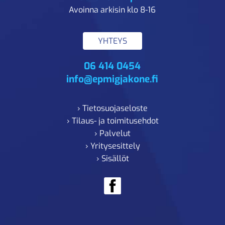
Avoinna arkisin klo 8-16
YHTEYS
06 414 0454
info@epmigjakone.fi
› Tietosuojaseloste
› Tilaus- ja toimitusehdot
› Palvelut
› Yritysesittely
› Sisällöt