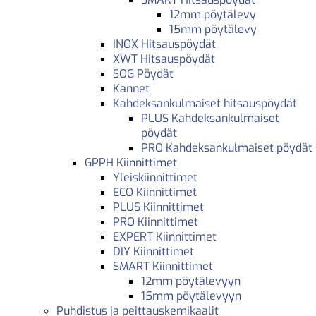
12mm pöytälevy
15mm pöytälevy
INOX Hitsauspöydät
XWT Hitsauspöydät
SOG Pöydät
Kannet
Kahdeksankulmaiset hitsauspöydät
PLUS Kahdeksankulmaiset
pöydät
PRO Kahdeksankulmaiset pöydät
GPPH Kiinnittimet
Yleiskiinnittimet
ECO Kiinnittimet
PLUS Kiinnittimet
PRO Kiinnittimet
EXPERT Kiinnittimet
DIY Kiinnittimet
SMART Kiinnittimet
12mm pöytälevyyn
15mm pöytälevyyn
Puhdistus ja peittauskemikaalit