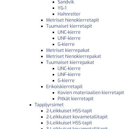
Sandvik
YG-1
Hahnreiter
Metriset hienokierretapit
Tuumaiset kierretapit
UNC-kierre
UNF-kierre
G-kierre
Metriset kierrepakat
Metriset hienokierrepakat
Tuumaiset kierrepakat
UNC-kierre
UNF-kierre
G-kierre
Erikoiskierretapit
Kovien materiaalien kierretapit
Pitkät kierretapit
Tappijyrsimet
2-Leikkuiset HSS-tapit
2-Leikkuiset kovametallitapit
3-Leikkuiset HSS-tapit
3-Leikkuiset kovametallitapit