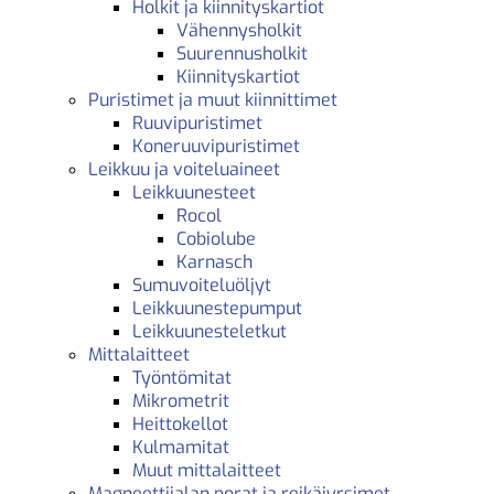
Holkit ja kiinnityskartiot
Vähennysholkit
Suurennusholkit
Kiinnityskartiot
Puristimet ja muut kiinnittimet
Ruuvipuristimet
Koneruuvipuristimet
Leikkuu ja voiteluaineet
Leikkuunesteet
Rocol
Cobiolube
Karnasch
Sumuvoiteluöljyt
Leikkuunestepumput
Leikkuunesteletkut
Mittalaitteet
Työntömitat
Mikrometrit
Heittokellot
Kulmamitat
Muut mittalaitteet
Magneettijalan porat ja reikäjyrsimet