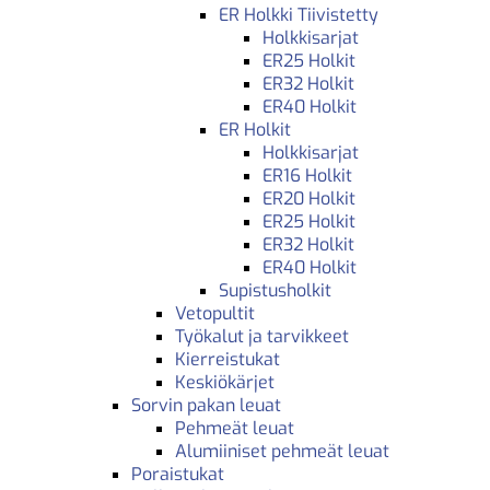
ER Holkki Tiivistetty
Holkkisarjat
ER25 Holkit
ER32 Holkit
ER40 Holkit
ER Holkit
Holkkisarjat
ER16 Holkit
ER20 Holkit
ER25 Holkit
ER32 Holkit
ER40 Holkit
Supistusholkit
Vetopultit
Työkalut ja tarvikkeet
Kierreistukat
Keskiökärjet
Sorvin pakan leuat
Pehmeät leuat
Alumiiniset pehmeät leuat
Poraistukat