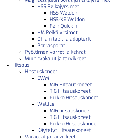
HSS Reikäjyrsimet
HSS Weldon
HSS-XE Weldon
Fein Quick-in
HM Reikäjyrsimet
Ohjain tapit ja adapterit
Porrasporat
Pyöltimen varret ja kehrät
Muut työkalut ja tarvikkeet
Hitsaus
Hitsauskoneet
EWM
MIG Hitsauskoneet
TIG Hitsauskoneet
Puikko Hitsauskoneet
Wallius
MIG hitsauskoneet
TIG Hitsauskoneet
Puikko Hitsauskoneet
Käytetyt Hitsauskoneet
Varaosat ja tarvikkeet