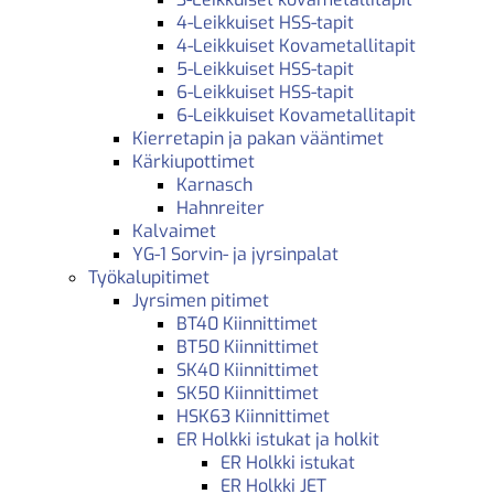
4-Leikkuiset HSS-tapit
4-Leikkuiset Kovametallitapit
5-Leikkuiset HSS-tapit
6-Leikkuiset HSS-tapit
6-Leikkuiset Kovametallitapit
Kierretapin ja pakan vääntimet
Kärkiupottimet
Karnasch
Hahnreiter
Kalvaimet
YG-1 Sorvin- ja jyrsinpalat
Työkalupitimet
Jyrsimen pitimet
BT40 Kiinnittimet
BT50 Kiinnittimet
SK40 Kiinnittimet
SK50 Kiinnittimet
HSK63 Kiinnittimet
ER Holkki istukat ja holkit
ER Holkki istukat
ER Holkki JET