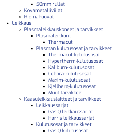
50mm rullat
Kovametalliviilat
Hiomahuovat
Leikkaus
Plasmaleikkauskoneet ja tarvikkeet
Plasmaleikkurit
Thermacut
Plasman kulutusosat ja tarvikkeet
Thermacut-kulutusosat
Hypertherm-kulutusosat
Kaliburn-kulutusosat
Cebora-kulutusosat
Maxim-kulutusosat
Kjellberg-kulutusosat
Muut tarvikkeet
Kaasuleikkauslaitteet ja tarvikkeet
Leikkaussarjat
GasiQ leikkaussarjat
Harris leikkaussarjat
Kulutusosat ja tarvikkeet
GasiQ kulutusosat