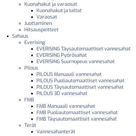
Kuonahakut ja varaosat
Kuonahakut ja taltat
Varaosat
Juottaminen
Hitsauspeitteet
Sahaus
Everising
EVERISING Täysautomaattiset vannesahat
EVERISING Pyörösahat
EVERISING Suurnopeus vannesahat
Pilous
PILOUS Manuaali vannesahat
PILOUS Puoliautomaattiset vannesahat
PILOUS Täysautomaattiset vannesahat
PILOUS 3D vannesahat
FMB
FMB Manuaali vannesahat
FMB Puoliautomaattiset vannesahat
FMB Täysautomaattiset vannesahat
Terät
Vannesahanterät