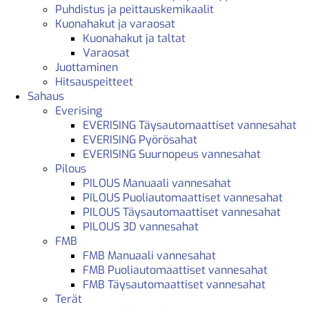
Puhdistus ja peittauskemikaalit
Kuonahakut ja varaosat
Kuonahakut ja taltat
Varaosat
Juottaminen
Hitsauspeitteet
Sahaus
Everising
EVERISING Täysautomaattiset vannesahat
EVERISING Pyörösahat
EVERISING Suurnopeus vannesahat
Pilous
PILOUS Manuaali vannesahat
PILOUS Puoliautomaattiset vannesahat
PILOUS Täysautomaattiset vannesahat
PILOUS 3D vannesahat
FMB
FMB Manuaali vannesahat
FMB Puoliautomaattiset vannesahat
FMB Täysautomaattiset vannesahat
Terät