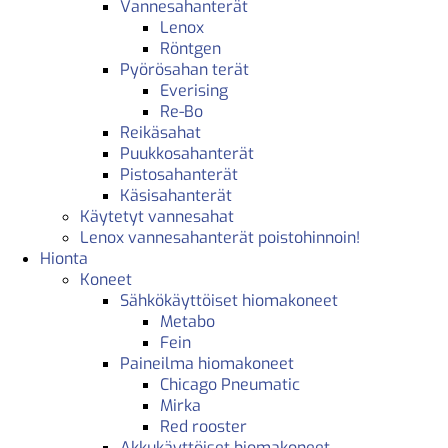
Vannesahanterät
Lenox
Röntgen
Pyörösahan terät
Everising
Re-Bo
Reikäsahat
Puukkosahanterät
Pistosahanterät
Käsisahanterät
Käytetyt vannesahat
Lenox vannesahanterät poistohinnoin!
Hionta
Koneet
Sähkökäyttöiset hiomakoneet
Metabo
Fein
Paineilma hiomakoneet
Chicago Pneumatic
Mirka
Red rooster
Akkukäyttöiset hiomakoneet