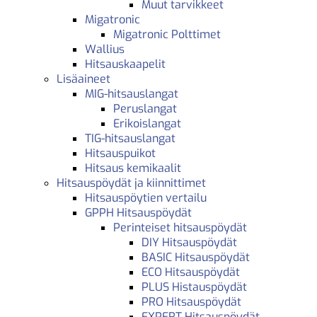
Muut tarvikkeet
Migatronic
Migatronic Polttimet
Wallius
Hitsauskaapelit
Lisäaineet
MIG-hitsauslangat
Peruslangat
Erikoislangat
TIG-hitsauslangat
Hitsauspuikot
Hitsaus kemikaalit
Hitsauspöydät ja kiinnittimet
Hitsauspöytien vertailu
GPPH Hitsauspöydät
Perinteiset hitsauspöydät
DIY Hitsauspöydät
BASIC Hitsauspöydät
ECO Hitsauspöydät
PLUS Histauspöydät
PRO Hitsauspöydät
EXPERT Hitsauspöydät