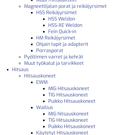
Magneettijalan porat ja reikäjyrsimet
HSS Reikäjyrsimet
HSS Weldon
HSS-XE Weldon
Fein Quick-in
HM Reikäjyrsimet
Ohjain tapit ja adapterit
Porrasporat
Pyöltimen varret ja kehrät
Muut työkalut ja tarvikkeet
Hitsaus
Hitsauskoneet
EWM
MIG Hitsauskoneet
TIG Hitsauskoneet
Puikko Hitsauskoneet
Wallius
MIG hitsauskoneet
TIG Hitsauskoneet
Puikko Hitsauskoneet
Käytetyt Hitsauskoneet