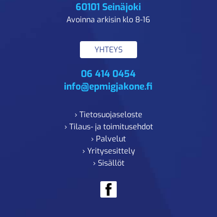
60101 Seinäjoki
Avoinna arkisin klo 8-16
YHTEYS
06 414 0454
info@epmigjakone.fi
› Tietosuojaseloste
› Tilaus- ja toimitusehdot
› Palvelut
› Yritysesittely
› Sisällöt