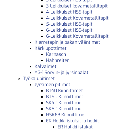
3-Leikkuiset kovametallitapit
4-Leikkuiset HSS-tapit
4-Leikkuiset Kovametallitapit
5-Leikkuiset HSS-tapit
6-Leikkuiset HSS-tapit
6-Leikkuiset Kovametallitapit
Kierretapin ja pakan vääntimet
Kärkiupottimet
Karnasch
Hahnreiter
Kalvaimet
YG-1 Sorvin- ja jyrsinpalat
Työkalupitimet
Jyrsimen pitimet
BT40 Kiinnittimet
BT50 Kiinnittimet
SK40 Kiinnittimet
SK50 Kiinnittimet
HSK63 Kiinnittimet
ER Holkki istukat ja holkit
ER Holkki istukat