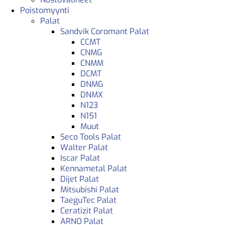
Poistomyynti
Palat
Sandvik Coromant Palat
CCMT
CNMG
CNMM
DCMT
DNMG
DNMX
N123
N151
Muut
Seco Tools Palat
Walter Palat
Iscar Palat
Kennametal Palat
Dijet Palat
Mitsubishi Palat
TaeguTec Palat
Ceratizit Palat
ARNO Palat