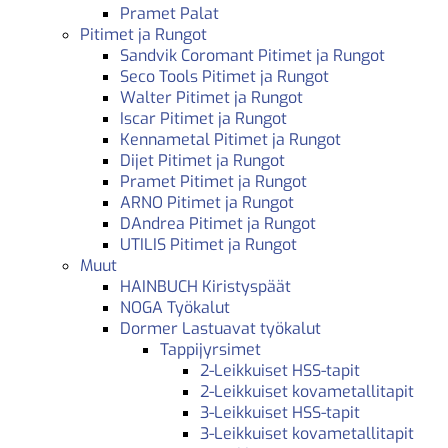
Pramet Palat
Pitimet ja Rungot
Sandvik Coromant Pitimet ja Rungot
Seco Tools Pitimet ja Rungot
Walter Pitimet ja Rungot
Iscar Pitimet ja Rungot
Kennametal Pitimet ja Rungot
Dijet Pitimet ja Rungot
Pramet Pitimet ja Rungot
ARNO Pitimet ja Rungot
DAndrea Pitimet ja Rungot
UTILIS Pitimet ja Rungot
Muut
HAINBUCH Kiristyspäät
NOGA Työkalut
Dormer Lastuavat työkalut
Tappijyrsimet
2-Leikkuiset HSS-tapit
2-Leikkuiset kovametallitapit
3-Leikkuiset HSS-tapit
3-Leikkuiset kovametallitapit