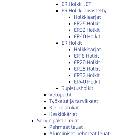
ER Holkki JET
ER Holkki Tiivistetty
Holkkisarjat
ER25 Holkit
ER32 Holkit
ER40 Holkit
ER Holkit
Holkkisarjat
ER16 Holkit
ER20 Holkit
ER25 Holkit
ER32 Holkit
ER40 Holkit
Supistusholkit
Vetopultit
Työkalut ja tarvikkeet
Kierreistukat
Keskiökärjet
Sorvin pakan leuat
Pehmeät leuat
Alumiiniset pehmeät leuat