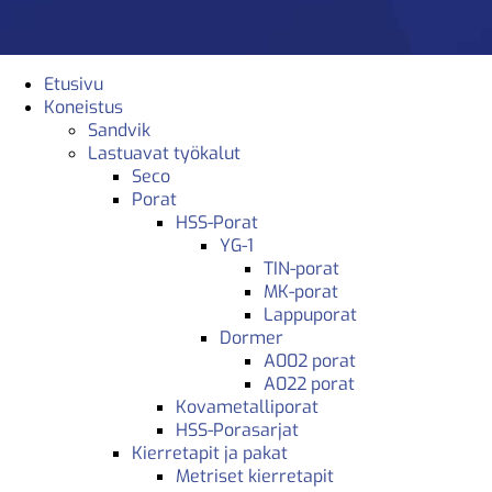
Etusivu
Koneistus
Sandvik
Lastuavat työkalut
Seco
Porat
HSS-Porat
YG-1
TIN-porat
MK-porat
Lappuporat
Dormer
A002 porat
A022 porat
Kovametalliporat
HSS-Porasarjat
Kierretapit ja pakat
Metriset kierretapit