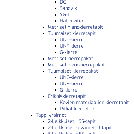
DC
Sandvik
YG-1
Hahnreiter
Metriset hienokierretapit
Tuumaiset kierretapit
UNC-kierre
UNF-kierre
G-kierre
Metriset kierrepakat
Metriset hienokierrepakat
Tuumaiset kierrepakat
UNC-kierre
UNF-kierre
G-kierre
Erikoiskierretapit
Kovien materiaalien kierretapit
Pitkät kierretapit
Tappijyrsimet
2-Leikkuiset HSS-tapit
2-Leikkuiset kovametallitapit
3-Leikkuiset HSS-tapit