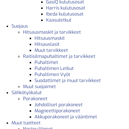
GasiQ kulutusosat
Harris kulutusosat
Ibeda kulutusosat
Kaasuletkut
Suojaus
Hitsausmaskit ja tarvikkeet
Hitsausmaskit
Hitsauslasit
Muut tarvikkeet
Raitisilmapuhaltimet ja tarvikkeet
Puhaltimet
Puhaltimen Letkut
Puhaltimen Vyöt
Suodattimet ja muut tarvikkeet
Muut suojaimet
Sähkötyökalut
Porakoneet
Johdolliset porakoneet
Magneettiporakoneet
Akkuporakoneet ja vääntimet
Muut tuotteet
Nostovälineet