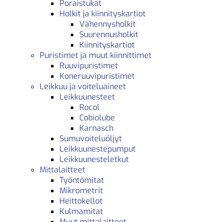
Poraistukat
Holkit ja kiinnityskartiot
Vähennysholkit
Suurennusholkit
Kiinnityskartiot
Puristimet ja muut kiinnittimet
Ruuvipuristimet
Koneruuvipuristimet
Leikkuu ja voiteluaineet
Leikkuunesteet
Rocol
Cobiolube
Karnasch
Sumuvoiteluöljyt
Leikkuunestepumput
Leikkuunesteletkut
Mittalaitteet
Työntömitat
Mikrometrit
Heittokellot
Kulmamitat
Muut mittalaitteet