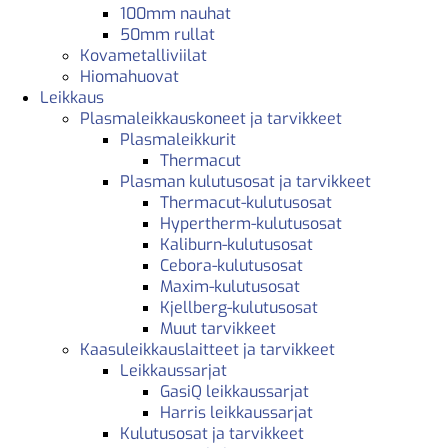
100mm nauhat
50mm rullat
Kovametalliviilat
Hiomahuovat
Leikkaus
Plasmaleikkauskoneet ja tarvikkeet
Plasmaleikkurit
Thermacut
Plasman kulutusosat ja tarvikkeet
Thermacut-kulutusosat
Hypertherm-kulutusosat
Kaliburn-kulutusosat
Cebora-kulutusosat
Maxim-kulutusosat
Kjellberg-kulutusosat
Muut tarvikkeet
Kaasuleikkauslaitteet ja tarvikkeet
Leikkaussarjat
GasiQ leikkaussarjat
Harris leikkaussarjat
Kulutusosat ja tarvikkeet