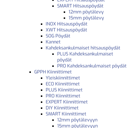
SMART Hitsauspöydät
12mm pöytälevy
15mm pöytälevy
INOX Hitsauspöydät
XWT Hitsauspöydät
SOG Pöydät
Kannet
Kahdeksankulmaiset hitsauspöydät
PLUS Kahdeksankulmaiset
pöydät
PRO Kahdeksankulmaiset pöydät
GPPH Kiinnittimet
Yleiskiinnittimet
ECO Kiinnittimet
PLUS Kiinnittimet
PRO Kiinnittimet
EXPERT Kiinnittimet
DIY Kiinnittimet
SMART Kiinnittimet
12mm pöytälevyyn
15mm pöytälevyyn