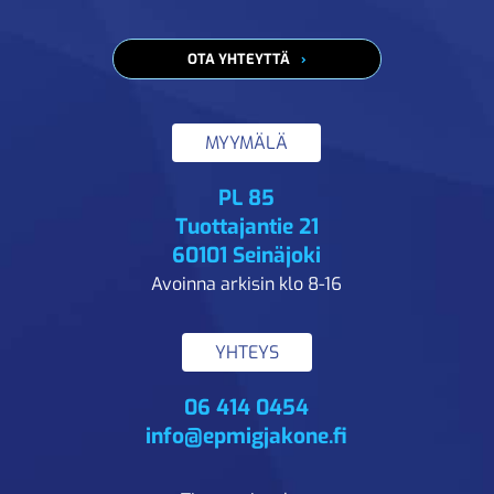
OTA YHTEYTTÄ
MYYMÄLÄ
PL 85
Tuottajantie 21
60101 Seinäjoki
Avoinna arkisin klo 8-16
YHTEYS
06 414 0454
info@epmigjakone.fi