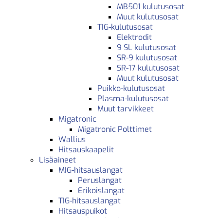
MB501 kulutusosat
Muut kulutusosat
TIG-kulutusosat
Elektrodit
9 SL kulutusosat
SR-9 kulutusosat
SR-17 kulutusosat
Muut kulutusosat
Puikko-kulutusosat
Plasma-kulutusosat
Muut tarvikkeet
Migatronic
Migatronic Polttimet
Wallius
Hitsauskaapelit
Lisäaineet
MIG-hitsauslangat
Peruslangat
Erikoislangat
TIG-hitsauslangat
Hitsauspuikot