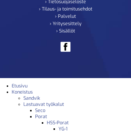
› Tietosuojaseloste
› Tilaus- ja toimitusehdot
› Palvelut
› Yritysesittely
› Sisällöt
Etusivu
Koneistus
Sandvik
Lastuavat työkalut
Seco
Porat
HSS-Porat
YG-1