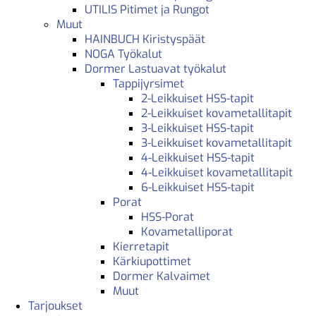
UTILIS Pitimet ja Rungot
Muut
HAINBUCH Kiristyspäät
NOGA Työkalut
Dormer Lastuavat työkalut
Tappijyrsimet
2-Leikkuiset HSS-tapit
2-Leikkuiset kovametallitapit
3-Leikkuiset HSS-tapit
3-Leikkuiset kovametallitapit
4-Leikkuiset HSS-tapit
4-Leikkuiset kovametallitapit
6-Leikkuiset HSS-tapit
Porat
HSS-Porat
Kovametalliporat
Kierretapit
Kärkiupottimet
Dormer Kalvaimet
Muut
Tarjoukset