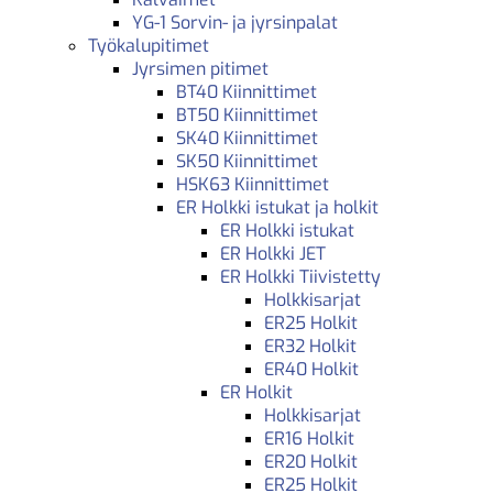
YG-1 Sorvin- ja jyrsinpalat
Työkalupitimet
Jyrsimen pitimet
BT40 Kiinnittimet
BT50 Kiinnittimet
SK40 Kiinnittimet
SK50 Kiinnittimet
HSK63 Kiinnittimet
ER Holkki istukat ja holkit
ER Holkki istukat
ER Holkki JET
ER Holkki Tiivistetty
Holkkisarjat
ER25 Holkit
ER32 Holkit
ER40 Holkit
ER Holkit
Holkkisarjat
ER16 Holkit
ER20 Holkit
ER25 Holkit