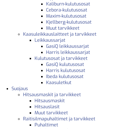
Kaliburn-kulutusosat
Cebora-kulutusosat
Maxim-kulutusosat
Kjellberg-kulutusosat
Muut tarvikkeet
Kaasuleikkauslaitteet ja tarvikkeet
Leikkaussarjat
GasiQ leikkaussarjat
Harris leikkaussarjat
Kulutusosat ja tarvikkeet
GasiQ kulutusosat
Harris kulutusosat
Ibeda kulutusosat
Kaasuletkut
Suojaus
Hitsausmaskit ja tarvikkeet
Hitsausmaskit
Hitsauslasit
Muut tarvikkeet
Raitisilmapuhaltimet ja tarvikkeet
Puhaltimet