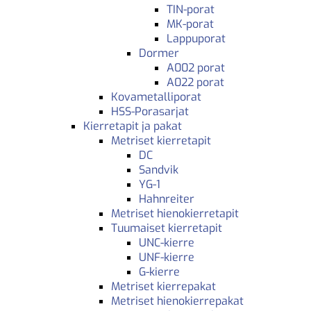
TIN-porat
MK-porat
Lappuporat
Dormer
A002 porat
A022 porat
Kovametalliporat
HSS-Porasarjat
Kierretapit ja pakat
Metriset kierretapit
DC
Sandvik
YG-1
Hahnreiter
Metriset hienokierretapit
Tuumaiset kierretapit
UNC-kierre
UNF-kierre
G-kierre
Metriset kierrepakat
Metriset hienokierrepakat