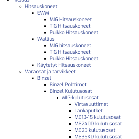
Hitsauskoneet
EWM
MIG Hitsauskoneet
TIG Hitsauskoneet
Puikko Hitsauskoneet
Wallius
MIG hitsauskoneet
TIG Hitsauskoneet
Puikko Hitsauskoneet
Käytetyt Hitsauskoneet
Varaosat ja tarvikkeet
Binzel
Binzel Polttimet
Binzel Kulutusosat
MIG-kulutusosat
Virtasuuttimet
Lankaputket
MB13-15 kulutusosat
MB240D kulutusosat
MB25 kulutusosat
MB36KD kulutusosat