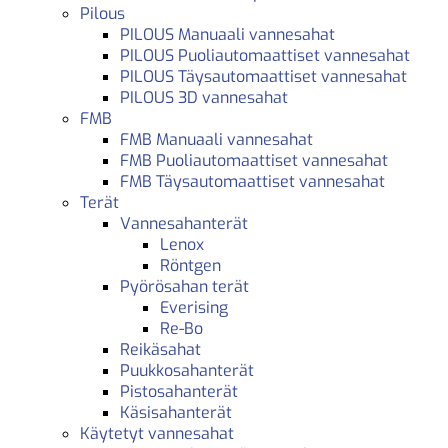
Pilous
PILOUS Manuaali vannesahat
PILOUS Puoliautomaattiset vannesahat
PILOUS Täysautomaattiset vannesahat
PILOUS 3D vannesahat
FMB
FMB Manuaali vannesahat
FMB Puoliautomaattiset vannesahat
FMB Täysautomaattiset vannesahat
Terät
Vannesahanterät
Lenox
Röntgen
Pyörösahan terät
Everising
Re-Bo
Reikäsahat
Puukkosahanterät
Pistosahanterät
Käsisahanterät
Käytetyt vannesahat