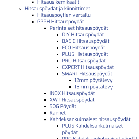
Hitsaus kemikaalit
Hitsauspöydät ja kiinnittimet
Hitsauspöytien vertailu
GPPH Hitsauspöydät
Perinteiset hitsauspöydät
DIY Hitsauspöydät
BASIC Hitsauspöydät
ECO Hitsauspöydät
PLUS Histauspöydät
PRO Hitsauspöydät
EXPERT Hitsauspöydät
SMART Hitsauspöydät
12mm pöytälevy
15mm pöytälevy
INOX Hitsauspöydät
XWT Hitsauspöydät
SOG Pöydät
Kannet
Kahdeksankulmaiset hitsauspöydät
PLUS Kahdeksankulmaiset
pöydät
PRO Kahdeksankulmaiset pöydät