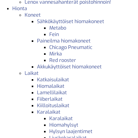
Lenox vannesahanterät poistohinnoin!
Hionta
Koneet
Sähkökäyttöiset hiomakoneet
Metabo
Fein
Paineilma hiomakoneet
Chicago Pneumatic
Mirka
Red rooster
Akkukäyttöiset hiomakoneet
Laikat
Katkaisulaikat
Hiomalaikat
Lamellilaikat
Fiiberlaikat
Kiilloituslaikat
Karalaikat
Karalaikat
Hiomahylsyt
Hylsyn laajentimet
Liuskekaralaikat