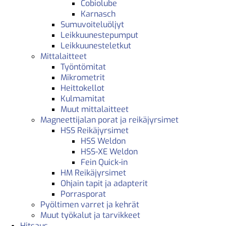
Cobiolube
Karnasch
Sumuvoiteluöljyt
Leikkuunestepumput
Leikkuunesteletkut
Mittalaitteet
Työntömitat
Mikrometrit
Heittokellot
Kulmamitat
Muut mittalaitteet
Magneettijalan porat ja reikäjyrsimet
HSS Reikäjyrsimet
HSS Weldon
HSS-XE Weldon
Fein Quick-in
HM Reikäjyrsimet
Ohjain tapit ja adapterit
Porrasporat
Pyöltimen varret ja kehrät
Muut työkalut ja tarvikkeet
Hitsaus