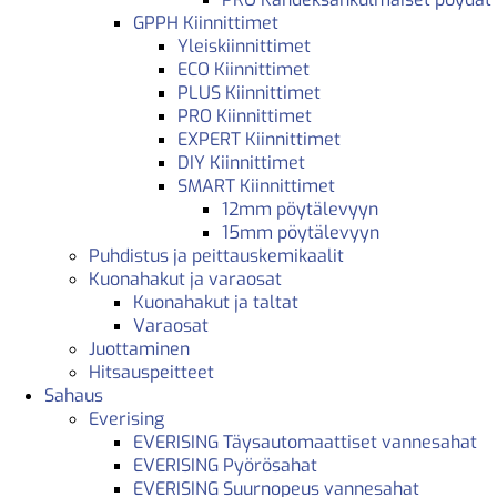
GPPH Kiinnittimet
Yleiskiinnittimet
ECO Kiinnittimet
PLUS Kiinnittimet
PRO Kiinnittimet
EXPERT Kiinnittimet
DIY Kiinnittimet
SMART Kiinnittimet
12mm pöytälevyyn
15mm pöytälevyyn
Puhdistus ja peittauskemikaalit
Kuonahakut ja varaosat
Kuonahakut ja taltat
Varaosat
Juottaminen
Hitsauspeitteet
Sahaus
Everising
EVERISING Täysautomaattiset vannesahat
EVERISING Pyörösahat
EVERISING Suurnopeus vannesahat