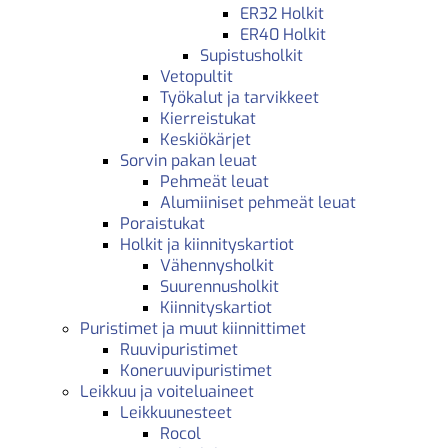
ER32 Holkit
ER40 Holkit
Supistusholkit
Vetopultit
Työkalut ja tarvikkeet
Kierreistukat
Keskiökärjet
Sorvin pakan leuat
Pehmeät leuat
Alumiiniset pehmeät leuat
Poraistukat
Holkit ja kiinnityskartiot
Vähennysholkit
Suurennusholkit
Kiinnityskartiot
Puristimet ja muut kiinnittimet
Ruuvipuristimet
Koneruuvipuristimet
Leikkuu ja voiteluaineet
Leikkuunesteet
Rocol