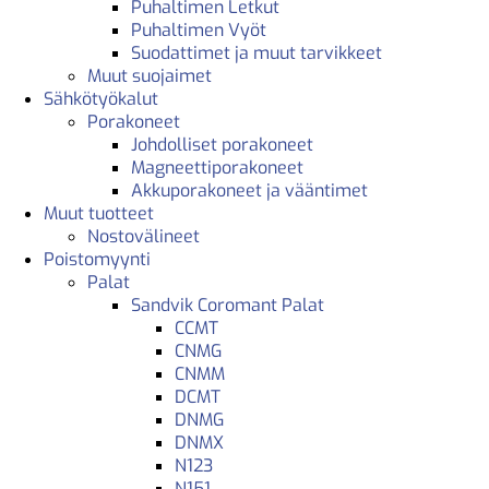
Puhaltimen Letkut
Puhaltimen Vyöt
Suodattimet ja muut tarvikkeet
Muut suojaimet
Sähkötyökalut
Porakoneet
Johdolliset porakoneet
Magneettiporakoneet
Akkuporakoneet ja vääntimet
Muut tuotteet
Nostovälineet
Poistomyynti
Palat
Sandvik Coromant Palat
CCMT
CNMG
CNMM
DCMT
DNMG
DNMX
N123
N151