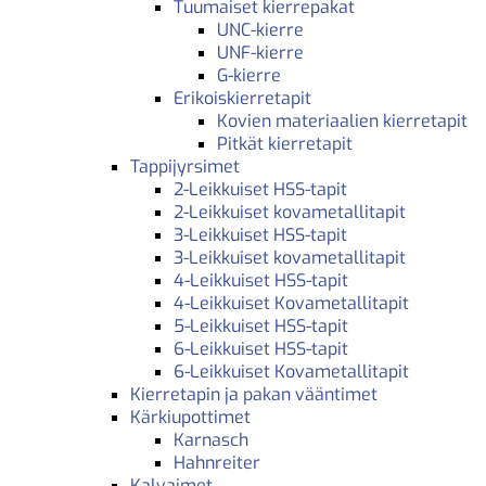
Tuumaiset kierrepakat
UNC-kierre
UNF-kierre
G-kierre
Erikoiskierretapit
Kovien materiaalien kierretapit
Pitkät kierretapit
Tappijyrsimet
2-Leikkuiset HSS-tapit
2-Leikkuiset kovametallitapit
3-Leikkuiset HSS-tapit
3-Leikkuiset kovametallitapit
4-Leikkuiset HSS-tapit
4-Leikkuiset Kovametallitapit
5-Leikkuiset HSS-tapit
6-Leikkuiset HSS-tapit
6-Leikkuiset Kovametallitapit
Kierretapin ja pakan vääntimet
Kärkiupottimet
Karnasch
Hahnreiter
Kalvaimet