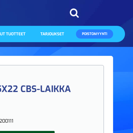
UT TUOTTEET
TARJOUKSET
POISTOMYYNTI
5X22 CBS-LAIKKA
200111