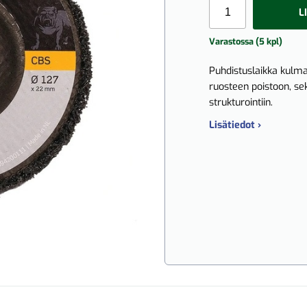
L
Varastossa (5 kpl)
Puhdistuslaikka kulm
ruosteen poistoon, se
strukturointiin.
Lisätiedot ›