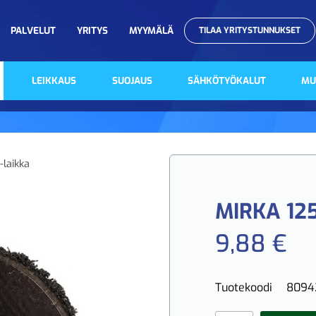
PALVELUT
YRITYS
MYYMÄLÄ
TILAA YRITYSTUNNUKSET
LEIKKAUS
SUOJAUS
SÄHKÖTYÖKALUT
MU
-laikka
MIRKA 12
9,88 €
Tuotekoodi
8094