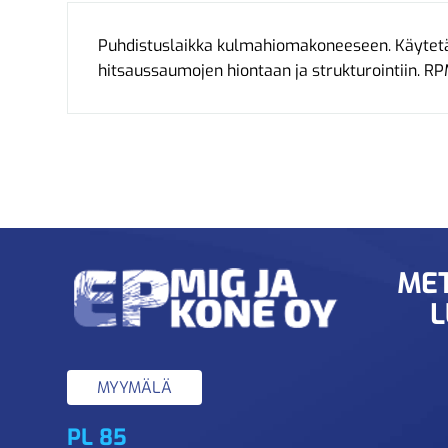
Puhdistuslaikka kulmahiomakoneeseen. Käytetä
hitsaussaumojen hiontaan ja strukturointiin. 
MET
L
MYYMÄLÄ
PL 85