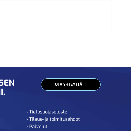
ISEN
OTA YHTEYTTÄ
I.
› Tietosuojaseloste
› Tilaus- ja toimitusehdot
› Palvelut