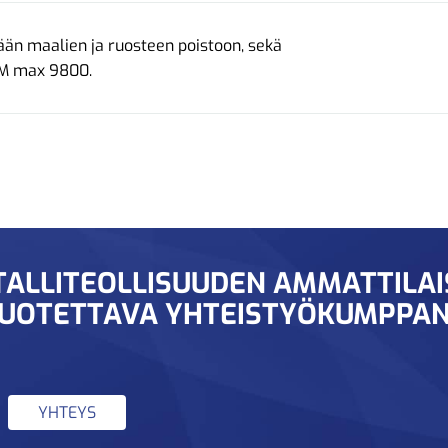
än maalien ja ruosteen poistoon, sekä
RPM max 9800.
ALLITEOLLISUUDEN AMMATTILA
UOTETTAVA YHTEISTYÖKUMPPAN
YHTEYS