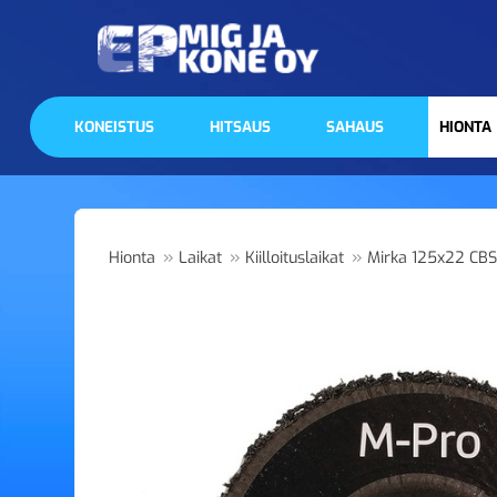
KONEISTUS
HITSAUS
SAHAUS
HIONTA
»
»
»
Hionta
Laikat
Kiilloituslaikat
Mirka 125x22 CBS