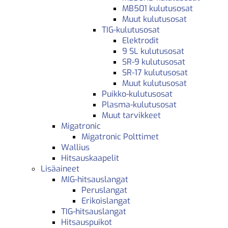
MB501 kulutusosat
Muut kulutusosat
TIG-kulutusosat
Elektrodit
9 SL kulutusosat
SR-9 kulutusosat
SR-17 kulutusosat
Muut kulutusosat
Puikko-kulutusosat
Plasma-kulutusosat
Muut tarvikkeet
Migatronic
Migatronic Polttimet
Wallius
Hitsauskaapelit
Lisäaineet
MIG-hitsauslangat
Peruslangat
Erikoislangat
TIG-hitsauslangat
Hitsauspuikot