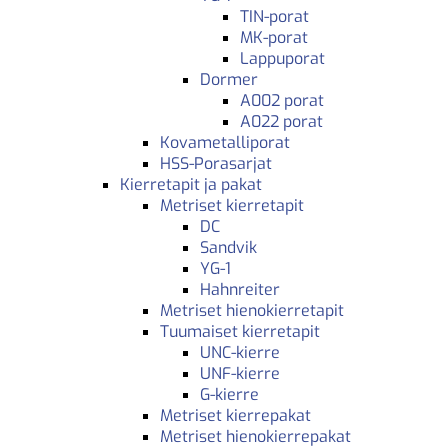
TIN-porat
MK-porat
Lappuporat
Dormer
A002 porat
A022 porat
Kovametalliporat
HSS-Porasarjat
Kierretapit ja pakat
Metriset kierretapit
DC
Sandvik
YG-1
Hahnreiter
Metriset hienokierretapit
Tuumaiset kierretapit
UNC-kierre
UNF-kierre
G-kierre
Metriset kierrepakat
Metriset hienokierrepakat