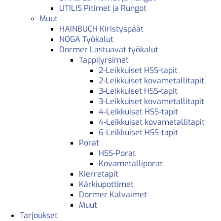
UTILIS Pitimet ja Rungot
Muut
HAINBUCH Kiristyspäät
NOGA Työkalut
Dormer Lastuavat työkalut
Tappijyrsimet
2-Leikkuiset HSS-tapit
2-Leikkuiset kovametallitapit
3-Leikkuiset HSS-tapit
3-Leikkuiset kovametallitapit
4-Leikkuiset HSS-tapit
4-Leikkuiset kovametallitapit
6-Leikkuiset HSS-tapit
Porat
HSS-Porat
Kovametalliporat
Kierretapit
Kärkiupottimet
Dormer Kalvaimet
Muut
Tarjoukset