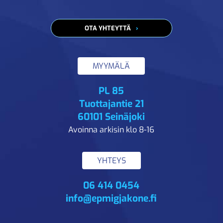
OTA YHTEYTTÄ
MYYMÄLÄ
PL 85
Tuottajantie 21
60101 Seinäjoki
Avoinna arkisin klo 8-16
YHTEYS
06 414 0454
info@epmigjakone.fi