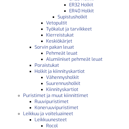
ER32 Holkit
ER40 Holkit
Supistusholkit
Vetopultit
Työkalut ja tarvikkeet
Kierreistukat
Keskiökärjet
Sorvin pakan leuat
Pehmeät leuat
Alumiiniset pehmeät leuat
Poraistukat
Holkit ja kiinnityskartiot
Vähennysholkit
Suurennusholkit
Kiinnityskartiot
Puristimet ja muut kiinnittimet
Ruuvipuristimet
Koneruuvipuristimet
Leikkuu ja voiteluaineet
Leikkuunesteet
Rocol