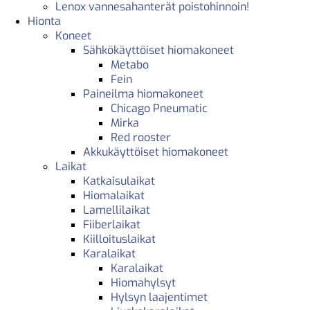
Lenox vannesahanterät poistohinnoin!
Hionta
Koneet
Sähkökäyttöiset hiomakoneet
Metabo
Fein
Paineilma hiomakoneet
Chicago Pneumatic
Mirka
Red rooster
Akkukäyttöiset hiomakoneet
Laikat
Katkaisulaikat
Hiomalaikat
Lamellilaikat
Fiiberlaikat
Kiilloituslaikat
Karalaikat
Karalaikat
Hiomahylsyt
Hylsyn laajentimet