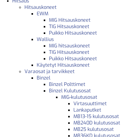
Hitsaus
Hitsauskoneet
EWM
MIG Hitsauskoneet
TIG Hitsauskoneet
Puikko Hitsauskoneet
Wallius
MIG hitsauskoneet
TIG Hitsauskoneet
Puikko Hitsauskoneet
Käytetyt Hitsauskoneet
Varaosat ja tarvikkeet
Binzel
Binzel Polttimet
Binzel Kulutusosat
MIG-kulutusosat
Virtasuuttimet
Lankaputket
MB13-15 kulutusosat
MB240D kulutusosat
MB25 kulutusosat
MB36KD kulutusosat