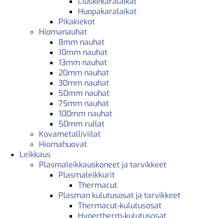
Liuskekaralaikat
Huopakaralaikat
Pikakiekot
Hiomanauhat
8mm nauhat
10mm nauhat
13mm nauhat
20mm nauhat
30mm nauhat
50mm nauhat
75mm nauhat
100mm nauhat
50mm rullat
Kovametalliviilat
Hiomahuovat
Leikkaus
Plasmaleikkauskoneet ja tarvikkeet
Plasmaleikkurit
Thermacut
Plasman kulutusosat ja tarvikkeet
Thermacut-kulutusosat
Hypertherm-kulutusosat