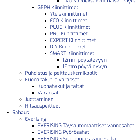
PRO Kahdeksankulmaiset pöydät
GPPH Kiinnittimet
Yleiskiinnittimet
ECO Kiinnittimet
PLUS Kiinnittimet
PRO Kiinnittimet
EXPERT Kiinnittimet
DIY Kiinnittimet
SMART Kiinnittimet
12mm pöytälevyyn
15mm pöytälevyyn
Puhdistus ja peittauskemikaalit
Kuonahakut ja varaosat
Kuonahakut ja taltat
Varaosat
Juottaminen
Hitsauspeitteet
Sahaus
Everising
EVERISING Täysautomaattiset vannesahat
EVERISING Pyörösahat
EVERISING Suurnopeus vannesahat