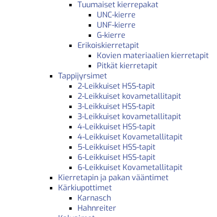
Tuumaiset kierrepakat
UNC-kierre
UNF-kierre
G-kierre
Erikoiskierretapit
Kovien materiaalien kierretapit
Pitkät kierretapit
Tappijyrsimet
2-Leikkuiset HSS-tapit
2-Leikkuiset kovametallitapit
3-Leikkuiset HSS-tapit
3-Leikkuiset kovametallitapit
4-Leikkuiset HSS-tapit
4-Leikkuiset Kovametallitapit
5-Leikkuiset HSS-tapit
6-Leikkuiset HSS-tapit
6-Leikkuiset Kovametallitapit
Kierretapin ja pakan vääntimet
Kärkiupottimet
Karnasch
Hahnreiter