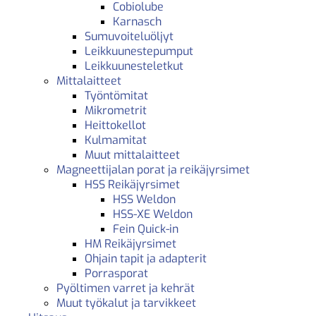
Cobiolube
Karnasch
Sumuvoiteluöljyt
Leikkuunestepumput
Leikkuunesteletkut
Mittalaitteet
Työntömitat
Mikrometrit
Heittokellot
Kulmamitat
Muut mittalaitteet
Magneettijalan porat ja reikäjyrsimet
HSS Reikäjyrsimet
HSS Weldon
HSS-XE Weldon
Fein Quick-in
HM Reikäjyrsimet
Ohjain tapit ja adapterit
Porrasporat
Pyöltimen varret ja kehrät
Muut työkalut ja tarvikkeet