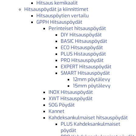
Hitsaus kemikaalit
Hitsauspöydät ja kiinnittimet
Hitsauspöytien vertailu
GPPH Hitsauspöydät
Perinteiset hitsauspöydät
DIY Hitsauspöydät
BASIC Hitsauspöydät
ECO Hitsauspöydät
PLUS Histauspöydät
PRO Hitsauspöydät
EXPERT Hitsauspöydät
SMART Hitsauspöydät
12mm pöytälevy
15mm pöytälevy
INOX Hitsauspöydät
XWT Hitsauspöydät
SOG Pöydät
Kannet
Kahdeksankulmaiset hitsauspöydät
PLUS Kahdeksankulmaiset
pöydät