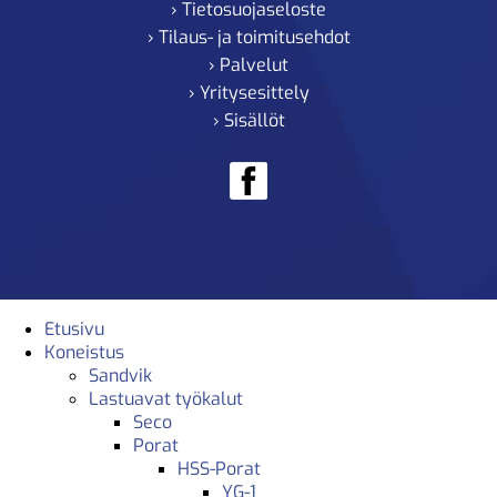
› Tietosuojaseloste
› Tilaus- ja toimitusehdot
› Palvelut
› Yritysesittely
› Sisällöt
Etusivu
Koneistus
Sandvik
Lastuavat työkalut
Seco
Porat
HSS-Porat
YG-1