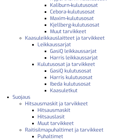
Kaliburn-kulutusosat
Cebora-kulutusosat
Maxim-kulutusosat
Kjellberg-kulutusosat
Muut tarvikkeet
Kaasuleikkauslaitteet ja tarvikkeet
Leikkaussarjat
GasiQ leikkaussarjat
Harris leikkaussarjat
Kulutusosat ja tarvikkeet
GasiQ kulutusosat
Harris kulutusosat
Ibeda kulutusosat
Kaasuletkut
Suojaus
Hitsausmaskit ja tarvikkeet
Hitsausmaskit
Hitsauslasit
Muut tarvikkeet
Raitisilmapuhaltimet ja tarvikkeet
Puhaltimet