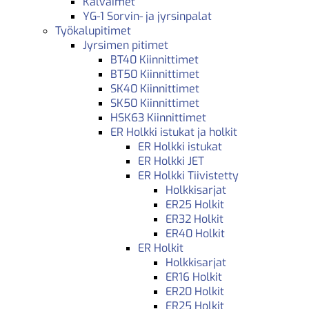
Kalvaimet
YG-1 Sorvin- ja jyrsinpalat
Työkalupitimet
Jyrsimen pitimet
BT40 Kiinnittimet
BT50 Kiinnittimet
SK40 Kiinnittimet
SK50 Kiinnittimet
HSK63 Kiinnittimet
ER Holkki istukat ja holkit
ER Holkki istukat
ER Holkki JET
ER Holkki Tiivistetty
Holkkisarjat
ER25 Holkit
ER32 Holkit
ER40 Holkit
ER Holkit
Holkkisarjat
ER16 Holkit
ER20 Holkit
ER25 Holkit