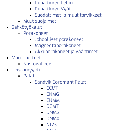
Puhaltimen Letkut
Puhaltimen Vyöt
Suodattimet ja muut tarvikkeet
Muut suojaimet
Sähkötyökalut
Porakoneet
Johdolliset porakoneet
Magneettiporakoneet
Akkuporakoneet ja vääntimet
Muut tuotteet
Nostovälineet
Poistomyynti
Palat
Sandvik Coromant Palat
CCMT
CNMG
CNMM
DCMT
DNMG
DNMX
N123