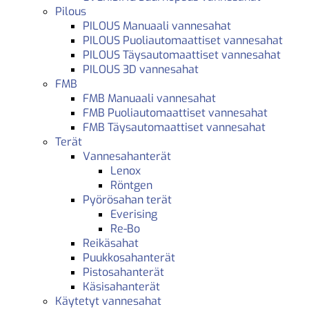
Pilous
PILOUS Manuaali vannesahat
PILOUS Puoliautomaattiset vannesahat
PILOUS Täysautomaattiset vannesahat
PILOUS 3D vannesahat
FMB
FMB Manuaali vannesahat
FMB Puoliautomaattiset vannesahat
FMB Täysautomaattiset vannesahat
Terät
Vannesahanterät
Lenox
Röntgen
Pyörösahan terät
Everising
Re-Bo
Reikäsahat
Puukkosahanterät
Pistosahanterät
Käsisahanterät
Käytetyt vannesahat