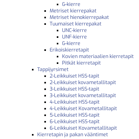
G-kierre
Metriset kierrepakat
Metriset hienokierrepakat
Tuumaiset kierrepakat
UNC-kierre
UNF-kierre
G-kierre
Erikoiskierretapit
Kovien materiaalien kierretapit
Pitkät kierretapit
Tappijyrsimet
2-Leikkuiset HSS-tapit
2-Leikkuiset kovametallitapit
3-Leikkuiset HSS-tapit
3-Leikkuiset kovametallitapit
4-Leikkuiset HSS-tapit
4-Leikkuiset Kovametallitapit
5-Leikkuiset HSS-tapit
6-Leikkuiset HSS-tapit
6-Leikkuiset Kovametallitapit
Kierretapin ja pakan vääntimet