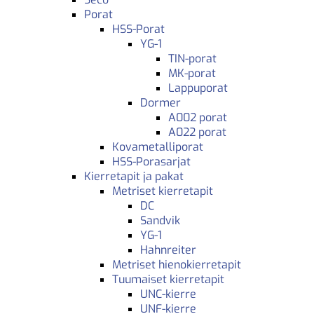
Porat
HSS-Porat
YG-1
TIN-porat
MK-porat
Lappuporat
Dormer
A002 porat
A022 porat
Kovametalliporat
HSS-Porasarjat
Kierretapit ja pakat
Metriset kierretapit
DC
Sandvik
YG-1
Hahnreiter
Metriset hienokierretapit
Tuumaiset kierretapit
UNC-kierre
UNF-kierre