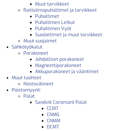
Muut tarvikkeet
Raitisilmapuhaltimet ja tarvikkeet
Puhaltimet
Puhaltimen Letkut
Puhaltimen Vyöt
Suodattimet ja muut tarvikkeet
Muut suojaimet
Sähkötyökalut
Porakoneet
Johdolliset porakoneet
Magneettiporakoneet
Akkuporakoneet ja vääntimet
Muut tuotteet
Nostovälineet
Poistomyynti
Palat
Sandvik Coromant Palat
CCMT
CNMG
CNMM
DCMT