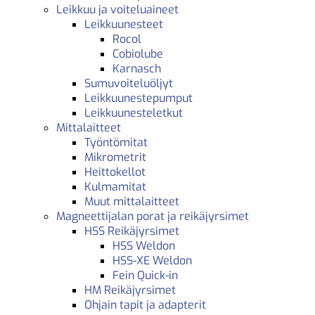
Leikkuu ja voiteluaineet
Leikkuunesteet
Rocol
Cobiolube
Karnasch
Sumuvoiteluöljyt
Leikkuunestepumput
Leikkuunesteletkut
Mittalaitteet
Työntömitat
Mikrometrit
Heittokellot
Kulmamitat
Muut mittalaitteet
Magneettijalan porat ja reikäjyrsimet
HSS Reikäjyrsimet
HSS Weldon
HSS-XE Weldon
Fein Quick-in
HM Reikäjyrsimet
Ohjain tapit ja adapterit