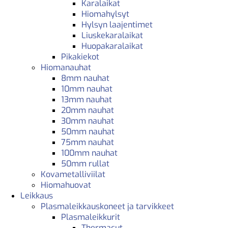
Karalaikat
Hiomahylsyt
Hylsyn laajentimet
Liuskekaralaikat
Huopakaralaikat
Pikakiekot
Hiomanauhat
8mm nauhat
10mm nauhat
13mm nauhat
20mm nauhat
30mm nauhat
50mm nauhat
75mm nauhat
100mm nauhat
50mm rullat
Kovametalliviilat
Hiomahuovat
Leikkaus
Plasmaleikkauskoneet ja tarvikkeet
Plasmaleikkurit
Thermacut