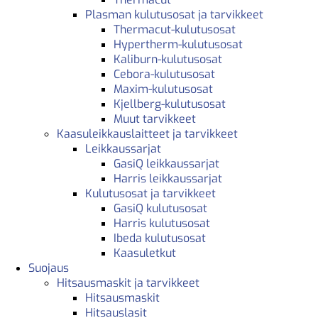
Plasman kulutusosat ja tarvikkeet
Thermacut-kulutusosat
Hypertherm-kulutusosat
Kaliburn-kulutusosat
Cebora-kulutusosat
Maxim-kulutusosat
Kjellberg-kulutusosat
Muut tarvikkeet
Kaasuleikkauslaitteet ja tarvikkeet
Leikkaussarjat
GasiQ leikkaussarjat
Harris leikkaussarjat
Kulutusosat ja tarvikkeet
GasiQ kulutusosat
Harris kulutusosat
Ibeda kulutusosat
Kaasuletkut
Suojaus
Hitsausmaskit ja tarvikkeet
Hitsausmaskit
Hitsauslasit