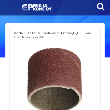
»
»
»
»
Hionta
Laikat
Karalaikat
Hiomahylsyt
Lukas
19x25 hiomahylsy Z80