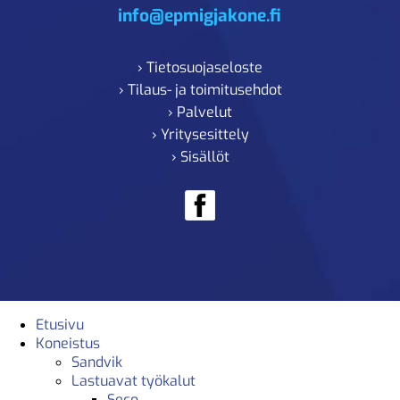
info@epmigjakone.fi
› Tietosuojaseloste
› Tilaus- ja toimitusehdot
› Palvelut
› Yritysesittely
› Sisällöt
Etusivu
Koneistus
Sandvik
Lastuavat työkalut
Seco