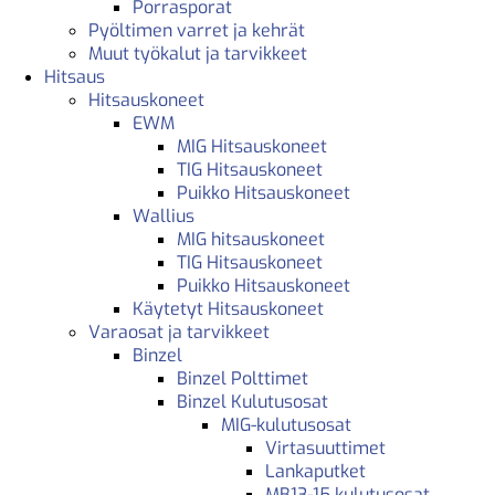
Porrasporat
Pyöltimen varret ja kehrät
Muut työkalut ja tarvikkeet
Hitsaus
Hitsauskoneet
EWM
MIG Hitsauskoneet
TIG Hitsauskoneet
Puikko Hitsauskoneet
Wallius
MIG hitsauskoneet
TIG Hitsauskoneet
Puikko Hitsauskoneet
Käytetyt Hitsauskoneet
Varaosat ja tarvikkeet
Binzel
Binzel Polttimet
Binzel Kulutusosat
MIG-kulutusosat
Virtasuuttimet
Lankaputket
MB13-15 kulutusosat