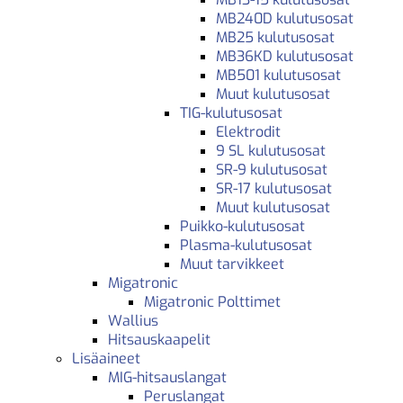
MB240D kulutusosat
MB25 kulutusosat
MB36KD kulutusosat
MB501 kulutusosat
Muut kulutusosat
TIG-kulutusosat
Elektrodit
9 SL kulutusosat
SR-9 kulutusosat
SR-17 kulutusosat
Muut kulutusosat
Puikko-kulutusosat
Plasma-kulutusosat
Muut tarvikkeet
Migatronic
Migatronic Polttimet
Wallius
Hitsauskaapelit
Lisäaineet
MIG-hitsauslangat
Peruslangat