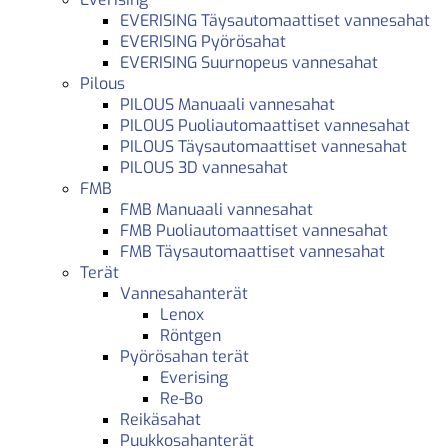
EVERISING Täysautomaattiset vannesahat
EVERISING Pyörösahat
EVERISING Suurnopeus vannesahat
Pilous
PILOUS Manuaali vannesahat
PILOUS Puoliautomaattiset vannesahat
PILOUS Täysautomaattiset vannesahat
PILOUS 3D vannesahat
FMB
FMB Manuaali vannesahat
FMB Puoliautomaattiset vannesahat
FMB Täysautomaattiset vannesahat
Terät
Vannesahanterät
Lenox
Röntgen
Pyörösahan terät
Everising
Re-Bo
Reikäsahat
Puukkosahanterät