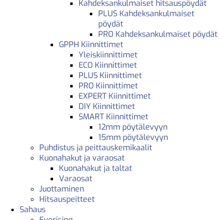
Kahdeksankulmaiset hitsauspöydät
PLUS Kahdeksankulmaiset
pöydät
PRO Kahdeksankulmaiset pöydät
GPPH Kiinnittimet
Yleiskiinnittimet
ECO Kiinnittimet
PLUS Kiinnittimet
PRO Kiinnittimet
EXPERT Kiinnittimet
DIY Kiinnittimet
SMART Kiinnittimet
12mm pöytälevyyn
15mm pöytälevyyn
Puhdistus ja peittauskemikaalit
Kuonahakut ja varaosat
Kuonahakut ja taltat
Varaosat
Juottaminen
Hitsauspeitteet
Sahaus
Everising