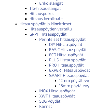
Erikoislangat
TIG-hitsauslangat
Hitsauspuikot
Hitsaus kemikaalit
Hitsauspöydät ja kiinnittimet
Hitsauspöytien vertailu
GPPH Hitsauspöydät
Perinteiset hitsauspöydät
DIY Hitsauspöydät
BASIC Hitsauspöydät
ECO Hitsauspöydät
PLUS Histauspöydät
PRO Hitsauspöydät
EXPERT Hitsauspöydät
SMART Hitsauspöydät
12mm pöytälevy
15mm pöytälevy
INOX Hitsauspöydät
XWT Hitsauspöydät
SOG Pöydät
Kannet