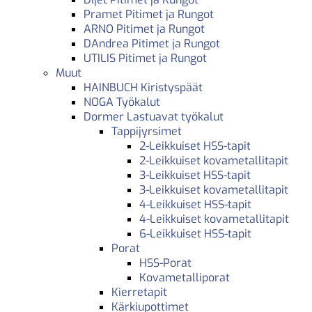
Pramet Pitimet ja Rungot
ARNO Pitimet ja Rungot
DAndrea Pitimet ja Rungot
UTILIS Pitimet ja Rungot
Muut
HAINBUCH Kiristyspäät
NOGA Työkalut
Dormer Lastuavat työkalut
Tappijyrsimet
2-Leikkuiset HSS-tapit
2-Leikkuiset kovametallitapit
3-Leikkuiset HSS-tapit
3-Leikkuiset kovametallitapit
4-Leikkuiset HSS-tapit
4-Leikkuiset kovametallitapit
6-Leikkuiset HSS-tapit
Porat
HSS-Porat
Kovametalliporat
Kierretapit
Kärkiupottimet