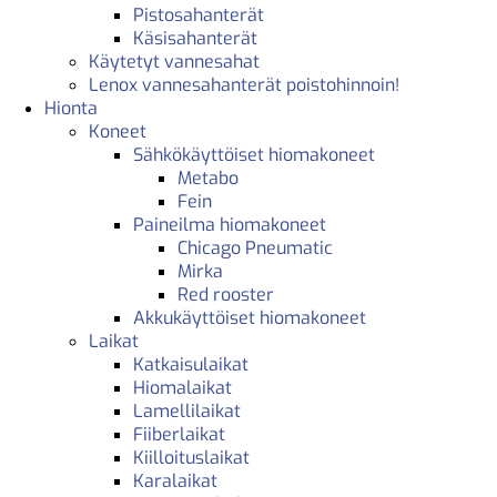
Pistosahanterät
Käsisahanterät
Käytetyt vannesahat
Lenox vannesahanterät poistohinnoin!
Hionta
Koneet
Sähkökäyttöiset hiomakoneet
Metabo
Fein
Paineilma hiomakoneet
Chicago Pneumatic
Mirka
Red rooster
Akkukäyttöiset hiomakoneet
Laikat
Katkaisulaikat
Hiomalaikat
Lamellilaikat
Fiiberlaikat
Kiilloituslaikat
Karalaikat