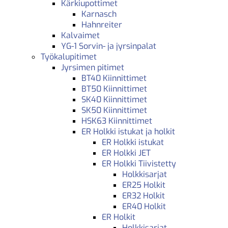
Kärkiupottimet
Karnasch
Hahnreiter
Kalvaimet
YG-1 Sorvin- ja jyrsinpalat
Työkalupitimet
Jyrsimen pitimet
BT40 Kiinnittimet
BT50 Kiinnittimet
SK40 Kiinnittimet
SK50 Kiinnittimet
HSK63 Kiinnittimet
ER Holkki istukat ja holkit
ER Holkki istukat
ER Holkki JET
ER Holkki Tiivistetty
Holkkisarjat
ER25 Holkit
ER32 Holkit
ER40 Holkit
ER Holkit
Holkkisarjat