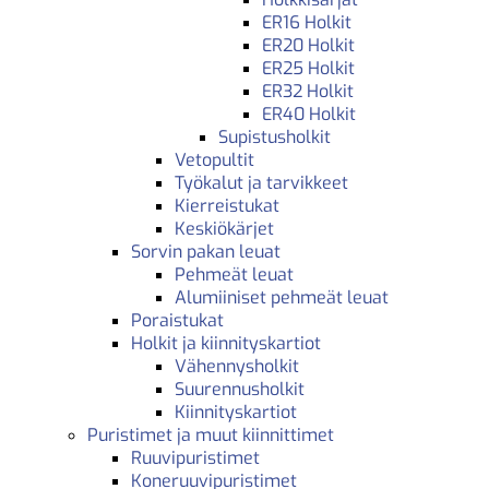
ER16 Holkit
ER20 Holkit
ER25 Holkit
ER32 Holkit
ER40 Holkit
Supistusholkit
Vetopultit
Työkalut ja tarvikkeet
Kierreistukat
Keskiökärjet
Sorvin pakan leuat
Pehmeät leuat
Alumiiniset pehmeät leuat
Poraistukat
Holkit ja kiinnityskartiot
Vähennysholkit
Suurennusholkit
Kiinnityskartiot
Puristimet ja muut kiinnittimet
Ruuvipuristimet
Koneruuvipuristimet