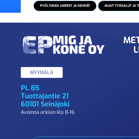
PYÖLTIMEN VARRET JA KEHRÄT
MUUT TYÖKALUT JA T
MET
L
MYYMÄLÄ
PL 85
Tuottajantie 21
60101 Seinäjoki
Avoinna arkisin klo 8-16