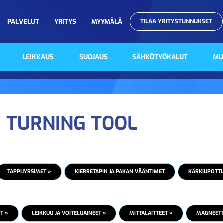
PALVELUT
YRITYS
MYYMÄLÄ
TILAA YRITYSTUNNUKSET
LEIKKAUS
SUOJAUS
SÄHKÖTYÖKALUT
MU
 TURNING TOOL
TAPPIJYRSIMET »
KIERRETAPIN JA PAKAN VÄÄNTIMET
KÄRKIUPOTTI
T »
LEIKKUU JA VOITELUAINEET »
MITTALAITTEET »
MAGNEETTI