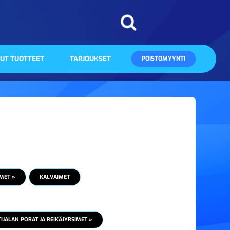
UT TUOTTEET
TARJOUKSET
POISTOMYYNTI
MET »
KALVAIMET
JALAN PORAT JA REIKÄJYRSIMET »