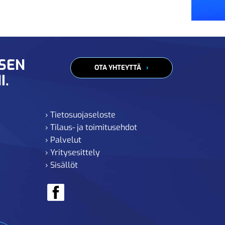
ISEN
OTA YHTEYTTÄ
I.
› Tietosuojaseloste
› Tilaus- ja toimitusehdot
› Palvelut
› Yritysesittely
› Sisällöt