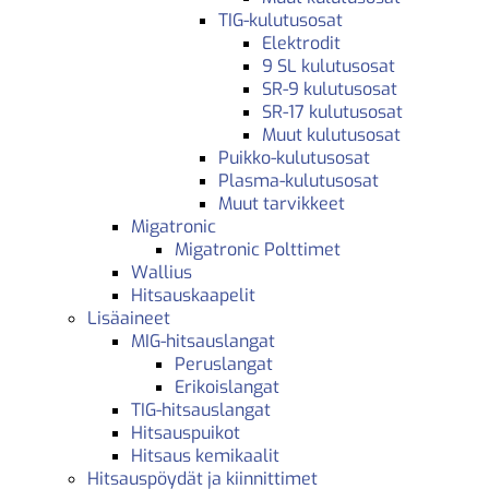
TIG-kulutusosat
Elektrodit
9 SL kulutusosat
SR-9 kulutusosat
SR-17 kulutusosat
Muut kulutusosat
Puikko-kulutusosat
Plasma-kulutusosat
Muut tarvikkeet
Migatronic
Migatronic Polttimet
Wallius
Hitsauskaapelit
Lisäaineet
MIG-hitsauslangat
Peruslangat
Erikoislangat
TIG-hitsauslangat
Hitsauspuikot
Hitsaus kemikaalit
Hitsauspöydät ja kiinnittimet