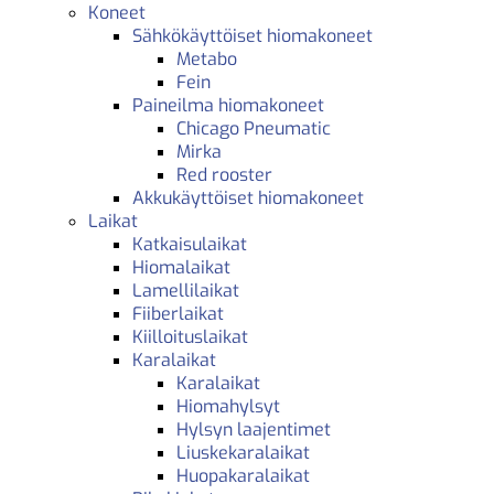
Koneet
Sähkökäyttöiset hiomakoneet
Metabo
Fein
Paineilma hiomakoneet
Chicago Pneumatic
Mirka
Red rooster
Akkukäyttöiset hiomakoneet
Laikat
Katkaisulaikat
Hiomalaikat
Lamellilaikat
Fiiberlaikat
Kiilloituslaikat
Karalaikat
Karalaikat
Hiomahylsyt
Hylsyn laajentimet
Liuskekaralaikat
Huopakaralaikat