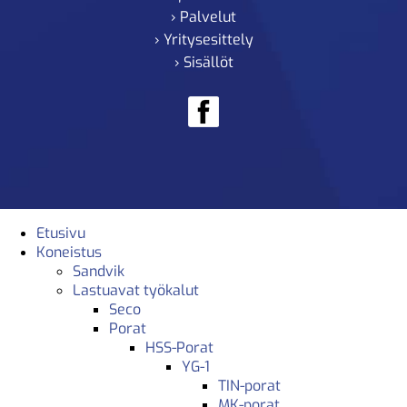
› Palvelut
› Yritysesittely
› Sisällöt
Etusivu
Koneistus
Sandvik
Lastuavat työkalut
Seco
Porat
HSS-Porat
YG-1
TIN-porat
MK-porat