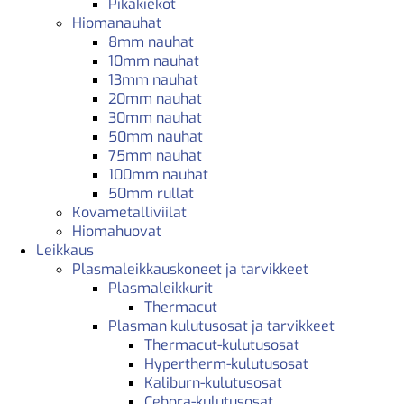
Pikakiekot
Hiomanauhat
8mm nauhat
10mm nauhat
13mm nauhat
20mm nauhat
30mm nauhat
50mm nauhat
75mm nauhat
100mm nauhat
50mm rullat
Kovametalliviilat
Hiomahuovat
Leikkaus
Plasmaleikkauskoneet ja tarvikkeet
Plasmaleikkurit
Thermacut
Plasman kulutusosat ja tarvikkeet
Thermacut-kulutusosat
Hypertherm-kulutusosat
Kaliburn-kulutusosat
Cebora-kulutusosat