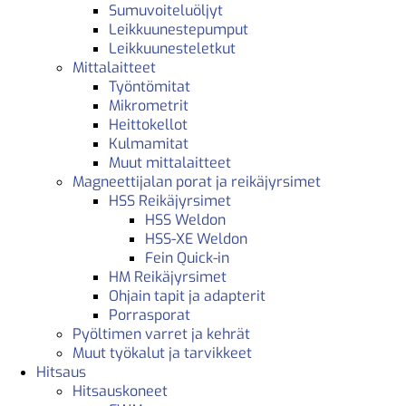
Sumuvoiteluöljyt
Leikkuunestepumput
Leikkuunesteletkut
Mittalaitteet
Työntömitat
Mikrometrit
Heittokellot
Kulmamitat
Muut mittalaitteet
Magneettijalan porat ja reikäjyrsimet
HSS Reikäjyrsimet
HSS Weldon
HSS-XE Weldon
Fein Quick-in
HM Reikäjyrsimet
Ohjain tapit ja adapterit
Porrasporat
Pyöltimen varret ja kehrät
Muut työkalut ja tarvikkeet
Hitsaus
Hitsauskoneet