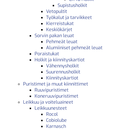
Supistusholkit
Vetopultit
Työkalut ja tarvikkeet
Kierreistukat
Keskiökärjet
Sorvin pakan leuat
Pehmeät leuat
Alumiiniset pehmeät leuat
Poraistukat
Holkit ja kiinnityskartiot
Vähennysholkit
Suurennusholkit
Kiinnityskartiot
Puristimet ja muut kiinnittimet
Ruuvipuristimet
Koneruuvipuristimet
Leikkuu ja voiteluaineet
Leikkuunesteet
Rocol
Cobiolube
Karnasch