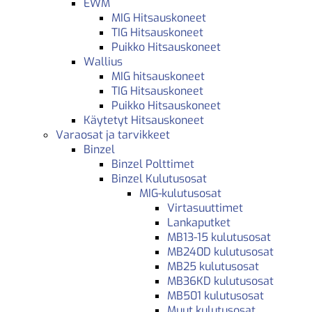
EWM
MIG Hitsauskoneet
TIG Hitsauskoneet
Puikko Hitsauskoneet
Wallius
MIG hitsauskoneet
TIG Hitsauskoneet
Puikko Hitsauskoneet
Käytetyt Hitsauskoneet
Varaosat ja tarvikkeet
Binzel
Binzel Polttimet
Binzel Kulutusosat
MIG-kulutusosat
Virtasuuttimet
Lankaputket
MB13-15 kulutusosat
MB240D kulutusosat
MB25 kulutusosat
MB36KD kulutusosat
MB501 kulutusosat
Muut kulutusosat