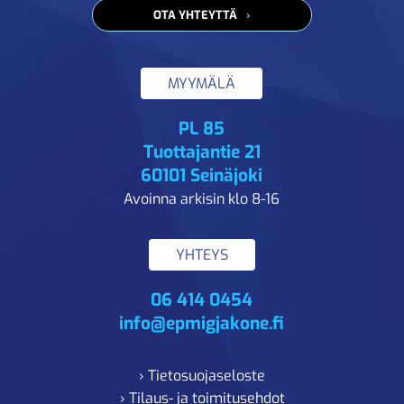
OTA YHTEYTTÄ
MYYMÄLÄ
PL 85
Tuottajantie 21
60101 Seinäjoki
Avoinna arkisin klo 8-16
YHTEYS
06 414 0454
info@epmigjakone.fi
› Tietosuojaseloste
› Tilaus- ja toimitusehdot