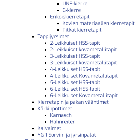
UNF-kierre
G-kierre
Erikoiskierretapit
Kovien materiaalien kierretapit
Pitkät kierretapit
Tappijyrsimet
2-Leikkuiset HSS-tapit
2-Leikkuiset kovametallitapit
3-Leikkuiset HSS-tapit
3-Leikkuiset kovametallitapit
4-Leikkuiset HSS-tapit
4-Leikkuiset Kovametallitapit
5-Leikkuiset HSS-tapit
6-Leikkuiset HSS-tapit
6-Leikkuiset Kovametallitapit
Kierretapin ja pakan vääntimet
Kärkiupottimet
Karnasch
Hahnreiter
Kalvaimet
YG-1 Sorvin- ja jyrsinpalat