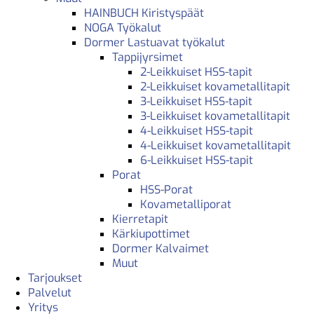
HAINBUCH Kiristyspäät
NOGA Työkalut
Dormer Lastuavat työkalut
Tappijyrsimet
2-Leikkuiset HSS-tapit
2-Leikkuiset kovametallitapit
3-Leikkuiset HSS-tapit
3-Leikkuiset kovametallitapit
4-Leikkuiset HSS-tapit
4-Leikkuiset kovametallitapit
6-Leikkuiset HSS-tapit
Porat
HSS-Porat
Kovametalliporat
Kierretapit
Kärkiupottimet
Dormer Kalvaimet
Muut
Tarjoukset
Palvelut
Yritys