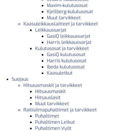
Maxim-kulutusosat
Kjellberg-kulutusosat
Muut tarvikkeet
Kaasuleikkauslaitteet ja tarvikkeet
Leikkaussarjat
GasiQ leikkaussarjat
Harris leikkaussarjat
Kulutusosat ja tarvikkeet
GasiQ kulutusosat
Harris kulutusosat
Ibeda kulutusosat
Kaasuletkut
Suojaus
Hitsausmaskit ja tarvikkeet
Hitsausmaskit
Hitsauslasit
Muut tarvikkeet
Raitisilmapuhaltimet ja tarvikkeet
Puhaltimet
Puhaltimen Letkut
Puhaltimen Vyöt