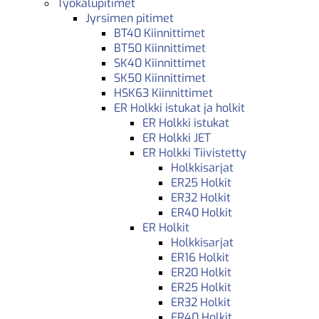
Työkalupitimet
Jyrsimen pitimet
BT40 Kiinnittimet
BT50 Kiinnittimet
SK40 Kiinnittimet
SK50 Kiinnittimet
HSK63 Kiinnittimet
ER Holkki istukat ja holkit
ER Holkki istukat
ER Holkki JET
ER Holkki Tiivistetty
Holkkisarjat
ER25 Holkit
ER32 Holkit
ER40 Holkit
ER Holkit
Holkkisarjat
ER16 Holkit
ER20 Holkit
ER25 Holkit
ER32 Holkit
ER40 Holkit