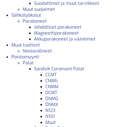
Suodattimet ja muut tarvikkeet
Muut suojaimet
Sähkötyökalut
Porakoneet
Johdolliset porakoneet
Magneettiporakoneet
Akkuporakoneet ja vääntimet
Muut tuotteet
Nostovälineet
Poistomyynti
Palat
Sandvik Coromant Palat
CCMT
CNMG
CNMM
DCMT
DNMG
DNMX
N123
N151
Muut