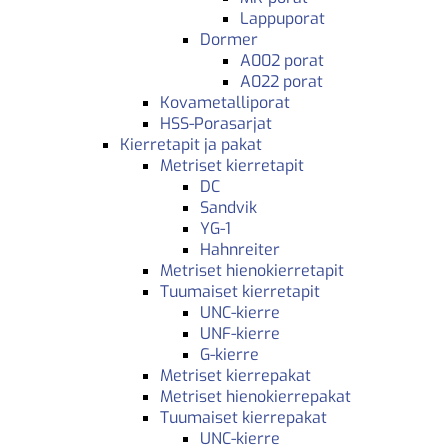
Lappuporat
Dormer
A002 porat
A022 porat
Kovametalliporat
HSS-Porasarjat
Kierretapit ja pakat
Metriset kierretapit
DC
Sandvik
YG-1
Hahnreiter
Metriset hienokierretapit
Tuumaiset kierretapit
UNC-kierre
UNF-kierre
G-kierre
Metriset kierrepakat
Metriset hienokierrepakat
Tuumaiset kierrepakat
UNC-kierre