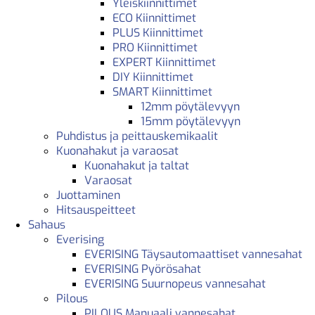
Yleiskiinnittimet
ECO Kiinnittimet
PLUS Kiinnittimet
PRO Kiinnittimet
EXPERT Kiinnittimet
DIY Kiinnittimet
SMART Kiinnittimet
12mm pöytälevyyn
15mm pöytälevyyn
Puhdistus ja peittauskemikaalit
Kuonahakut ja varaosat
Kuonahakut ja taltat
Varaosat
Juottaminen
Hitsauspeitteet
Sahaus
Everising
EVERISING Täysautomaattiset vannesahat
EVERISING Pyörösahat
EVERISING Suurnopeus vannesahat
Pilous
PILOUS Manuaali vannesahat