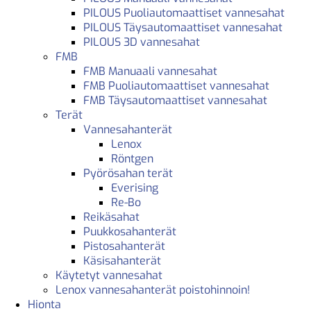
PILOUS Puoliautomaattiset vannesahat
PILOUS Täysautomaattiset vannesahat
PILOUS 3D vannesahat
FMB
FMB Manuaali vannesahat
FMB Puoliautomaattiset vannesahat
FMB Täysautomaattiset vannesahat
Terät
Vannesahanterät
Lenox
Röntgen
Pyörösahan terät
Everising
Re-Bo
Reikäsahat
Puukkosahanterät
Pistosahanterät
Käsisahanterät
Käytetyt vannesahat
Lenox vannesahanterät poistohinnoin!
Hionta