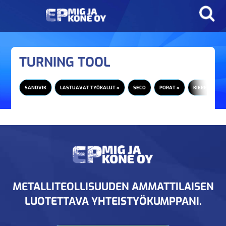
TURNING TOOL
SANDVIK
LASTUAVAT TYÖKALUT »
SECO
PORAT »
KIERRETAPIT 
METALLITEOLLISUUDEN AMMATTILAISEN
LUOTETTAVA YHTEISTYÖKUMPPANI.