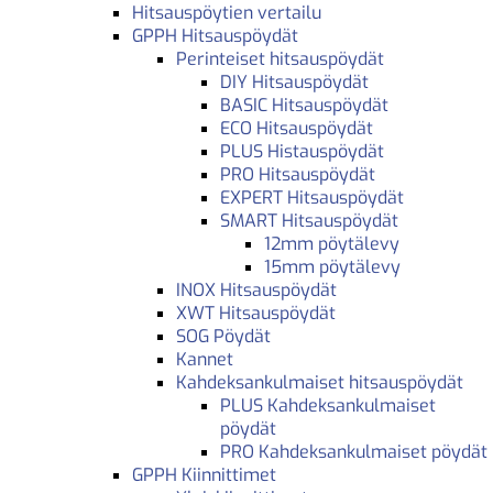
Hitsauspöytien vertailu
GPPH Hitsauspöydät
Perinteiset hitsauspöydät
DIY Hitsauspöydät
BASIC Hitsauspöydät
ECO Hitsauspöydät
PLUS Histauspöydät
PRO Hitsauspöydät
EXPERT Hitsauspöydät
SMART Hitsauspöydät
12mm pöytälevy
15mm pöytälevy
INOX Hitsauspöydät
XWT Hitsauspöydät
SOG Pöydät
Kannet
Kahdeksankulmaiset hitsauspöydät
PLUS Kahdeksankulmaiset
pöydät
PRO Kahdeksankulmaiset pöydät
GPPH Kiinnittimet