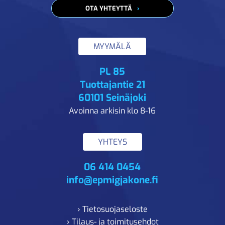
OTA YHTEYTTÄ
MYYMÄLÄ
PL 85
Tuottajantie 21
60101 Seinäjoki
Avoinna arkisin klo 8-16
YHTEYS
06 414 0454
info@epmigjakone.fi
› Tietosuojaseloste
› Tilaus- ja toimitusehdot