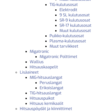
TIG-kulutusosat
Elektrodit
9 SL kulutusosat
SR-9 kulutusosat
SR-17 kulutusosat
Muut kulutusosat
Puikko-kulutusosat
Plasma-kulutusosat
Muut tarvikkeet
Migatronic
Migatronic Polttimet
Wallius
Hitsauskaapelit
Lisäaineet
MIG-hitsauslangat
Peruslangat
Erikoislangat
TIG-hitsauslangat
Hitsauspuikot
Hitsaus kemikaalit
Hitsauspöydät ja kiinnittimet