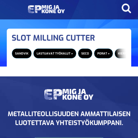
SLOT MILLING CUTTER
SANDVIK
LASTUAVAT TYÖKALUT »
SECO
PORAT »
KIERRETAPIT 
METALLITEOLLISUUDEN AMMATTILAISEN
LUOTETTAVA YHTEISTYÖKUMPPANI.