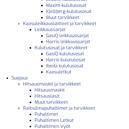
Maxim-kulutusosat
Kjellberg-kulutusosat
Muut tarvikkeet
Kaasuleikkauslaitteet ja tarvikkeet
Leikkaussarjat
GasiQ leikkaussarjat
Harris leikkaussarjat
Kulutusosat ja tarvikkeet
GasiQ kulutusosat
Harris kulutusosat
Ibeda kulutusosat
Kaasuletkut
Suojaus
Hitsausmaskit ja tarvikkeet
Hitsausmaskit
Hitsauslasit
Muut tarvikkeet
Raitisilmapuhaltimet ja tarvikkeet
Puhaltimet
Puhaltimen Letkut
Puhaltimen Vyöt