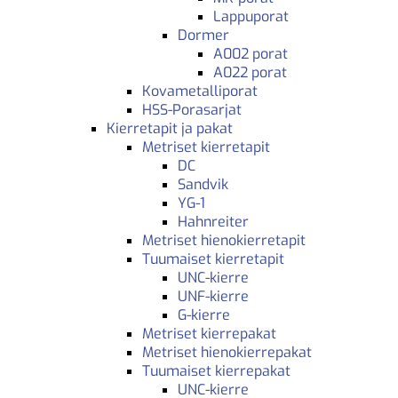
Lappuporat
Dormer
A002 porat
A022 porat
Kovametalliporat
HSS-Porasarjat
Kierretapit ja pakat
Metriset kierretapit
DC
Sandvik
YG-1
Hahnreiter
Metriset hienokierretapit
Tuumaiset kierretapit
UNC-kierre
UNF-kierre
G-kierre
Metriset kierrepakat
Metriset hienokierrepakat
Tuumaiset kierrepakat
UNC-kierre