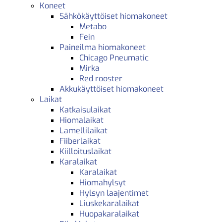
Koneet
Sähkökäyttöiset hiomakoneet
Metabo
Fein
Paineilma hiomakoneet
Chicago Pneumatic
Mirka
Red rooster
Akkukäyttöiset hiomakoneet
Laikat
Katkaisulaikat
Hiomalaikat
Lamellilaikat
Fiiberlaikat
Kiilloituslaikat
Karalaikat
Karalaikat
Hiomahylsyt
Hylsyn laajentimet
Liuskekaralaikat
Huopakaralaikat