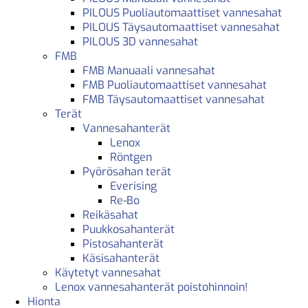
PILOUS Puoliautomaattiset vannesahat
PILOUS Täysautomaattiset vannesahat
PILOUS 3D vannesahat
FMB
FMB Manuaali vannesahat
FMB Puoliautomaattiset vannesahat
FMB Täysautomaattiset vannesahat
Terät
Vannesahanterät
Lenox
Röntgen
Pyörösahan terät
Everising
Re-Bo
Reikäsahat
Puukkosahanterät
Pistosahanterät
Käsisahanterät
Käytetyt vannesahat
Lenox vannesahanterät poistohinnoin!
Hionta