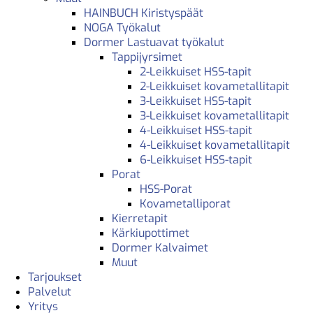
HAINBUCH Kiristyspäät
NOGA Työkalut
Dormer Lastuavat työkalut
Tappijyrsimet
2-Leikkuiset HSS-tapit
2-Leikkuiset kovametallitapit
3-Leikkuiset HSS-tapit
3-Leikkuiset kovametallitapit
4-Leikkuiset HSS-tapit
4-Leikkuiset kovametallitapit
6-Leikkuiset HSS-tapit
Porat
HSS-Porat
Kovametalliporat
Kierretapit
Kärkiupottimet
Dormer Kalvaimet
Muut
Tarjoukset
Palvelut
Yritys