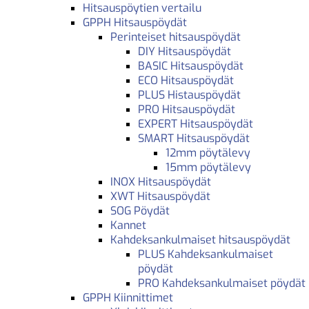
Hitsauspöytien vertailu
GPPH Hitsauspöydät
Perinteiset hitsauspöydät
DIY Hitsauspöydät
BASIC Hitsauspöydät
ECO Hitsauspöydät
PLUS Histauspöydät
PRO Hitsauspöydät
EXPERT Hitsauspöydät
SMART Hitsauspöydät
12mm pöytälevy
15mm pöytälevy
INOX Hitsauspöydät
XWT Hitsauspöydät
SOG Pöydät
Kannet
Kahdeksankulmaiset hitsauspöydät
PLUS Kahdeksankulmaiset
pöydät
PRO Kahdeksankulmaiset pöydät
GPPH Kiinnittimet