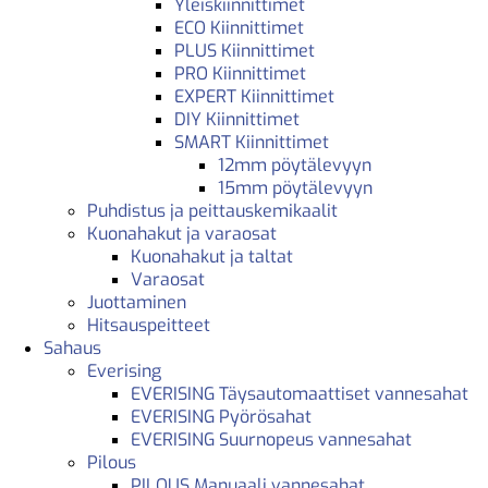
Yleiskiinnittimet
ECO Kiinnittimet
PLUS Kiinnittimet
PRO Kiinnittimet
EXPERT Kiinnittimet
DIY Kiinnittimet
SMART Kiinnittimet
12mm pöytälevyyn
15mm pöytälevyyn
Puhdistus ja peittauskemikaalit
Kuonahakut ja varaosat
Kuonahakut ja taltat
Varaosat
Juottaminen
Hitsauspeitteet
Sahaus
Everising
EVERISING Täysautomaattiset vannesahat
EVERISING Pyörösahat
EVERISING Suurnopeus vannesahat
Pilous
PILOUS Manuaali vannesahat