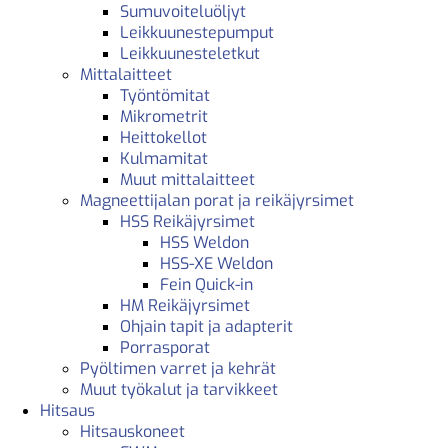
Sumuvoiteluöljyt
Leikkuunestepumput
Leikkuunesteletkut
Mittalaitteet
Työntömitat
Mikrometrit
Heittokellot
Kulmamitat
Muut mittalaitteet
Magneettijalan porat ja reikäjyrsimet
HSS Reikäjyrsimet
HSS Weldon
HSS-XE Weldon
Fein Quick-in
HM Reikäjyrsimet
Ohjain tapit ja adapterit
Porrasporat
Pyöltimen varret ja kehrät
Muut työkalut ja tarvikkeet
Hitsaus
Hitsauskoneet