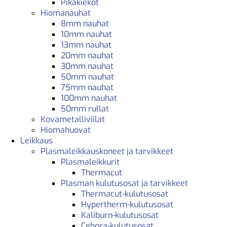
Pikakiekot
Hiomanauhat
8mm nauhat
10mm nauhat
13mm nauhat
20mm nauhat
30mm nauhat
50mm nauhat
75mm nauhat
100mm nauhat
50mm rullat
Kovametalliviilat
Hiomahuovat
Leikkaus
Plasmaleikkauskoneet ja tarvikkeet
Plasmaleikkurit
Thermacut
Plasman kulutusosat ja tarvikkeet
Thermacut-kulutusosat
Hypertherm-kulutusosat
Kaliburn-kulutusosat
Cebora-kulutusosat