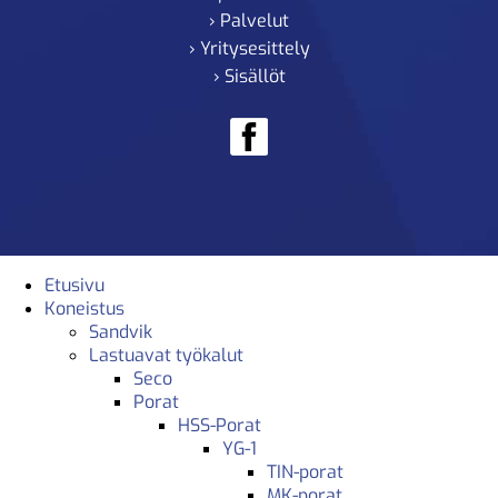
› Palvelut
› Yritysesittely
› Sisällöt
Etusivu
Koneistus
Sandvik
Lastuavat työkalut
Seco
Porat
HSS-Porat
YG-1
TIN-porat
MK-porat