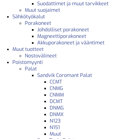
Suodattimet ja muut tarvikkeet
Muut suojaimet
Sähkötyökalut
Porakoneet
Johdolliset porakoneet
Magneettiporakoneet
Akkuporakoneet ja vääntimet
Muut tuotteet
Nostovälineet
Poistomyynti
Palat
Sandvik Coromant Palat
CCMT
CNMG
CNMM
DCMT
DNMG
DNMX
N123
N151
Muut