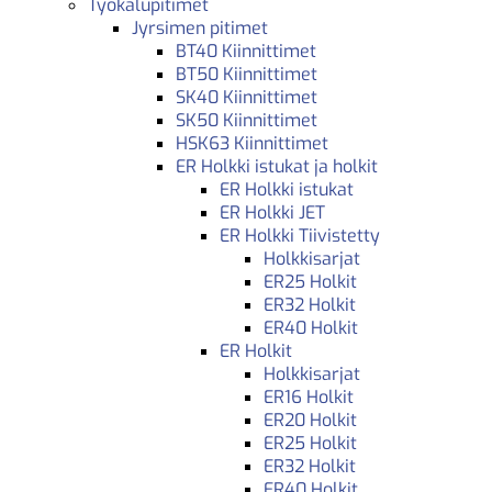
Työkalupitimet
Jyrsimen pitimet
BT40 Kiinnittimet
BT50 Kiinnittimet
SK40 Kiinnittimet
SK50 Kiinnittimet
HSK63 Kiinnittimet
ER Holkki istukat ja holkit
ER Holkki istukat
ER Holkki JET
ER Holkki Tiivistetty
Holkkisarjat
ER25 Holkit
ER32 Holkit
ER40 Holkit
ER Holkit
Holkkisarjat
ER16 Holkit
ER20 Holkit
ER25 Holkit
ER32 Holkit
ER40 Holkit