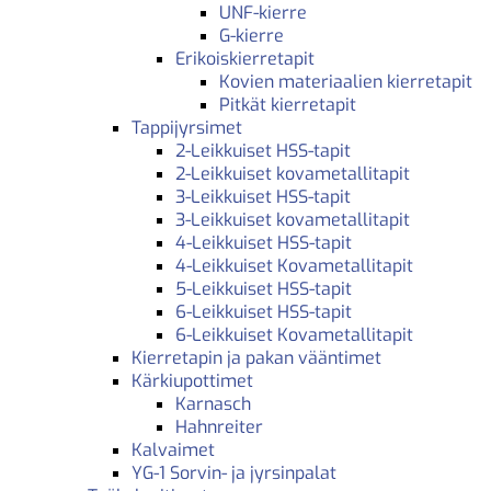
UNF-kierre
G-kierre
Erikoiskierretapit
Kovien materiaalien kierretapit
Pitkät kierretapit
Tappijyrsimet
2-Leikkuiset HSS-tapit
2-Leikkuiset kovametallitapit
3-Leikkuiset HSS-tapit
3-Leikkuiset kovametallitapit
4-Leikkuiset HSS-tapit
4-Leikkuiset Kovametallitapit
5-Leikkuiset HSS-tapit
6-Leikkuiset HSS-tapit
6-Leikkuiset Kovametallitapit
Kierretapin ja pakan vääntimet
Kärkiupottimet
Karnasch
Hahnreiter
Kalvaimet
YG-1 Sorvin- ja jyrsinpalat