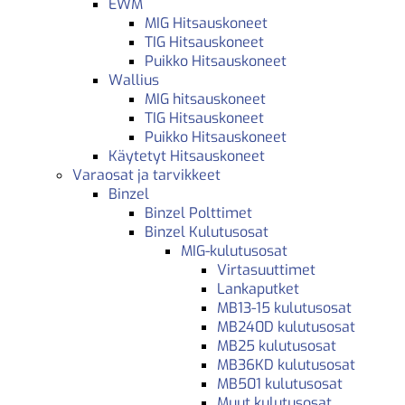
EWM
MIG Hitsauskoneet
TIG Hitsauskoneet
Puikko Hitsauskoneet
Wallius
MIG hitsauskoneet
TIG Hitsauskoneet
Puikko Hitsauskoneet
Käytetyt Hitsauskoneet
Varaosat ja tarvikkeet
Binzel
Binzel Polttimet
Binzel Kulutusosat
MIG-kulutusosat
Virtasuuttimet
Lankaputket
MB13-15 kulutusosat
MB240D kulutusosat
MB25 kulutusosat
MB36KD kulutusosat
MB501 kulutusosat
Muut kulutusosat