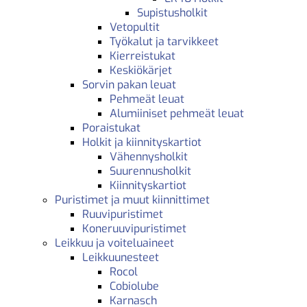
Supistusholkit
Vetopultit
Työkalut ja tarvikkeet
Kierreistukat
Keskiökärjet
Sorvin pakan leuat
Pehmeät leuat
Alumiiniset pehmeät leuat
Poraistukat
Holkit ja kiinnityskartiot
Vähennysholkit
Suurennusholkit
Kiinnityskartiot
Puristimet ja muut kiinnittimet
Ruuvipuristimet
Koneruuvipuristimet
Leikkuu ja voiteluaineet
Leikkuunesteet
Rocol
Cobiolube
Karnasch