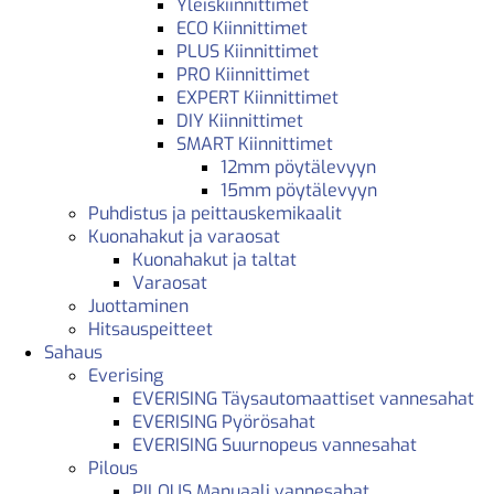
Yleiskiinnittimet
ECO Kiinnittimet
PLUS Kiinnittimet
PRO Kiinnittimet
EXPERT Kiinnittimet
DIY Kiinnittimet
SMART Kiinnittimet
12mm pöytälevyyn
15mm pöytälevyyn
Puhdistus ja peittauskemikaalit
Kuonahakut ja varaosat
Kuonahakut ja taltat
Varaosat
Juottaminen
Hitsauspeitteet
Sahaus
Everising
EVERISING Täysautomaattiset vannesahat
EVERISING Pyörösahat
EVERISING Suurnopeus vannesahat
Pilous
PILOUS Manuaali vannesahat