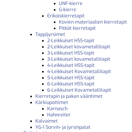
UNF-kierre
G-kierre
Erikoiskierretapit
Kovien materiaalien kierretapit
Pitkät kierretapit
Tappijyrsimet
2-Leikkuiset HSS-tapit
2-Leikkuiset kovametallitapit
3-Leikkuiset HSS-tapit
3-Leikkuiset kovametallitapit
4-Leikkuiset HSS-tapit
4-Leikkuiset Kovametallitapit
5-Leikkuiset HSS-tapit
6-Leikkuiset HSS-tapit
6-Leikkuiset Kovametallitapit
Kierretapin ja pakan vääntimet
Kärkiupottimet
Karnasch
Hahnreiter
Kalvaimet
YG-1 Sorvin- ja jyrsinpalat