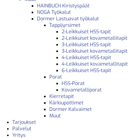
HAINBUCH Kiristyspäät
NOGA Työkalut
Dormer Lastuavat työkalut
Tappijyrsimet
2-Leikkuiset HSS-tapit
2-Leikkuiset kovametallitapit
3-Leikkuiset HSS-tapit
3-Leikkuiset kovametallitapit
4-Leikkuiset HSS-tapit
4-Leikkuiset kovametallitapit
6-Leikkuiset HSS-tapit
Porat
HSS-Porat
Kovametalliporat
Kierretapit
Kärkiupottimet
Dormer Kalvaimet
Muut
Tarjoukset
Palvelut
Yritys