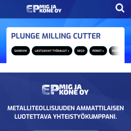
PLUNGE MILLING CUTTER
SANDVIK
LASTUAVAT TYÖKALUT »
SECO
PORAT »
KIERRETAPIT 
METALLITEOLLISUUDEN AMMATTILAISEN
LUOTETTAVA YHTEISTYÖKUMPPANI.