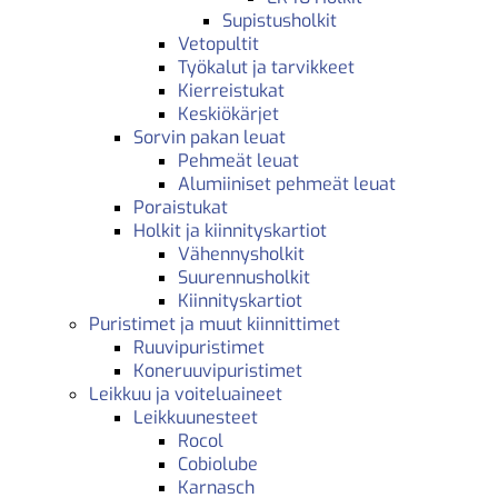
Supistusholkit
Vetopultit
Työkalut ja tarvikkeet
Kierreistukat
Keskiökärjet
Sorvin pakan leuat
Pehmeät leuat
Alumiiniset pehmeät leuat
Poraistukat
Holkit ja kiinnityskartiot
Vähennysholkit
Suurennusholkit
Kiinnityskartiot
Puristimet ja muut kiinnittimet
Ruuvipuristimet
Koneruuvipuristimet
Leikkuu ja voiteluaineet
Leikkuunesteet
Rocol
Cobiolube
Karnasch