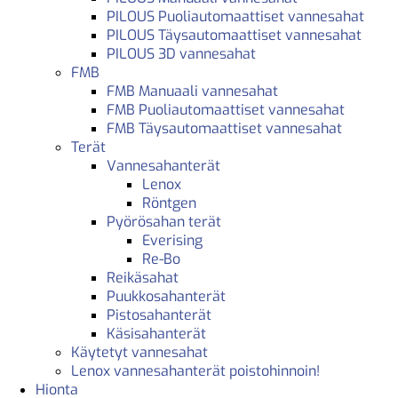
PILOUS Puoliautomaattiset vannesahat
PILOUS Täysautomaattiset vannesahat
PILOUS 3D vannesahat
FMB
FMB Manuaali vannesahat
FMB Puoliautomaattiset vannesahat
FMB Täysautomaattiset vannesahat
Terät
Vannesahanterät
Lenox
Röntgen
Pyörösahan terät
Everising
Re-Bo
Reikäsahat
Puukkosahanterät
Pistosahanterät
Käsisahanterät
Käytetyt vannesahat
Lenox vannesahanterät poistohinnoin!
Hionta