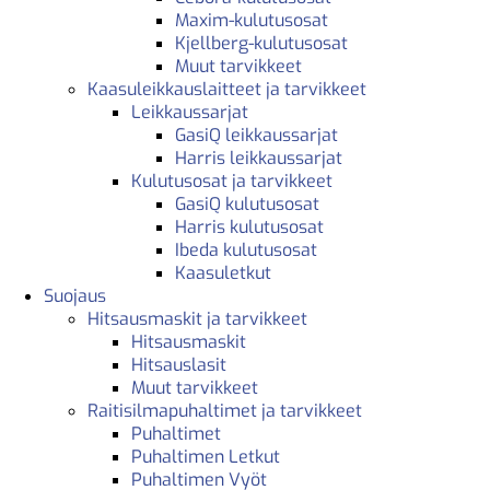
Maxim-kulutusosat
Kjellberg-kulutusosat
Muut tarvikkeet
Kaasuleikkauslaitteet ja tarvikkeet
Leikkaussarjat
GasiQ leikkaussarjat
Harris leikkaussarjat
Kulutusosat ja tarvikkeet
GasiQ kulutusosat
Harris kulutusosat
Ibeda kulutusosat
Kaasuletkut
Suojaus
Hitsausmaskit ja tarvikkeet
Hitsausmaskit
Hitsauslasit
Muut tarvikkeet
Raitisilmapuhaltimet ja tarvikkeet
Puhaltimet
Puhaltimen Letkut
Puhaltimen Vyöt