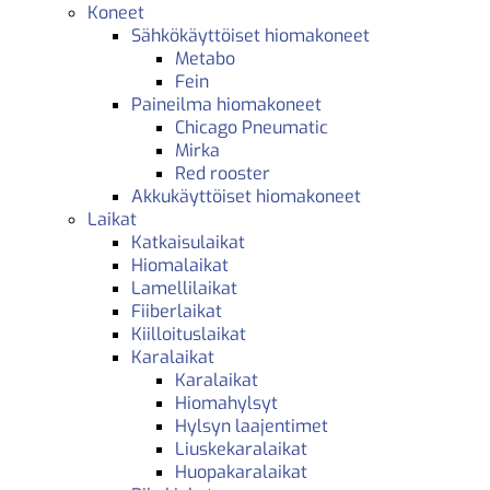
Koneet
Sähkökäyttöiset hiomakoneet
Metabo
Fein
Paineilma hiomakoneet
Chicago Pneumatic
Mirka
Red rooster
Akkukäyttöiset hiomakoneet
Laikat
Katkaisulaikat
Hiomalaikat
Lamellilaikat
Fiiberlaikat
Kiilloituslaikat
Karalaikat
Karalaikat
Hiomahylsyt
Hylsyn laajentimet
Liuskekaralaikat
Huopakaralaikat