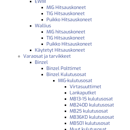
EWM
MIG Hitsauskoneet
TIG Hitsauskoneet
Puikko Hitsauskoneet
Wallius
MIG hitsauskoneet
TIG Hitsauskoneet
Puikko Hitsauskoneet
Käytetyt Hitsauskoneet
Varaosat ja tarvikkeet
Binzel
Binzel Polttimet
Binzel Kulutusosat
MIG-kulutusosat
Virtasuuttimet
Lankaputket
MB13-15 kulutusosat
MB240D kulutusosat
MB25 kulutusosat
MB36KD kulutusosat
MB501 kulutusosat
Muut kulutusosat