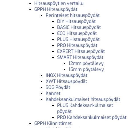
Hitsauspöytien vertailu
GPPH Hitsauspöydät
Perinteiset hitsauspöydät
DIY Hitsauspöydät
BASIC Hitsauspöydät
ECO Hitsauspöydät
PLUS Histauspöydät
PRO Hitsauspöydät
EXPERT Hitsauspöydät
SMART Hitsauspöydät
12mm pöytälevy
15mm pöytälevy
INOX Hitsauspöydät
XWT Hitsauspöydät
SOG Pöydät
Kannet
Kahdeksankulmaiset hitsauspöydät
PLUS Kahdeksankulmaiset
pöydät
PRO Kahdeksankulmaiset pöydät
GPPH Kiinnittimet