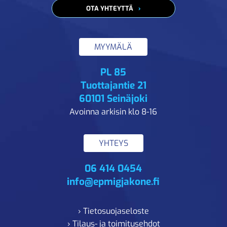
OTA YHTEYTTÄ
MYYMÄLÄ
PL 85
Tuottajantie 21
60101 Seinäjoki
Avoinna arkisin klo 8-16
YHTEYS
06 414 0454
info@epmigjakone.fi
› Tietosuojaseloste
› Tilaus- ja toimitusehdot