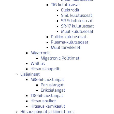
TIG-kulutusosat
Elektrodit
9 SL kulutusosat
SR-9 kulutusosat
SR-17 kulutusosat
Muut kulutusosat
Puikko-kulutusosat
Plasma-kulutusosat
Muut tarvikkeet
Migatronic
Migatronic Polttimet
Wallius
Hitsauskaapelit
Lisäaineet
MIG-hitsauslangat
Peruslangat
Erikoislangat
TIG-hitsauslangat
Hitsauspuikot
Hitsaus kemikaalit
Hitsauspöydät ja kiinnittimet