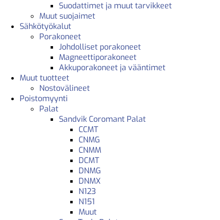
Suodattimet ja muut tarvikkeet
Muut suojaimet
Sähkötyökalut
Porakoneet
Johdolliset porakoneet
Magneettiporakoneet
Akkuporakoneet ja vääntimet
Muut tuotteet
Nostovälineet
Poistomyynti
Palat
Sandvik Coromant Palat
CCMT
CNMG
CNMM
DCMT
DNMG
DNMX
N123
N151
Muut