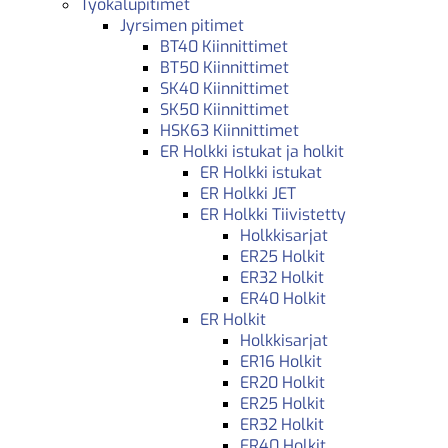
Työkalupitimet
Jyrsimen pitimet
BT40 Kiinnittimet
BT50 Kiinnittimet
SK40 Kiinnittimet
SK50 Kiinnittimet
HSK63 Kiinnittimet
ER Holkki istukat ja holkit
ER Holkki istukat
ER Holkki JET
ER Holkki Tiivistetty
Holkkisarjat
ER25 Holkit
ER32 Holkit
ER40 Holkit
ER Holkit
Holkkisarjat
ER16 Holkit
ER20 Holkit
ER25 Holkit
ER32 Holkit
ER40 Holkit