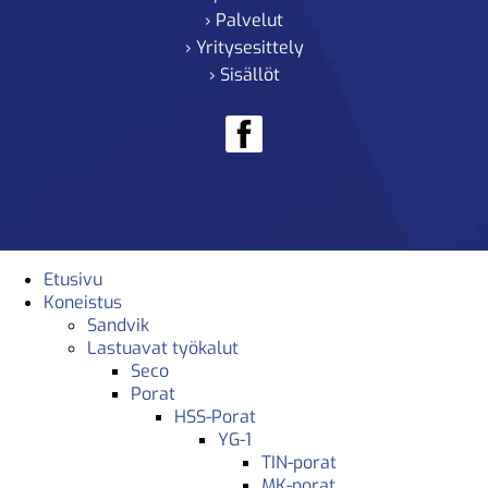
› Palvelut
› Yritysesittely
› Sisällöt
Etusivu
Koneistus
Sandvik
Lastuavat työkalut
Seco
Porat
HSS-Porat
YG-1
TIN-porat
MK-porat