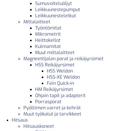
Sumuvoiteluöljyt
Leikkuunestepumput
Leikkuunesteletkut
Mittalaitteet
Työntömitat
Mikrometrit
Heittokellot
Kulmamitat
Muut mittalaitteet
Magneettijalan porat ja reikäjyrsimet
HSS Reikäjyrsimet
HSS Weldon
HSS-XE Weldon
Fein Quick-in
HM Reikäjyrsimet
Ohjain tapit ja adapterit
Porrasporat
Pyöltimen varret ja kehrät
Muut työkalut ja tarvikkeet
Hitsaus
Hitsauskoneet