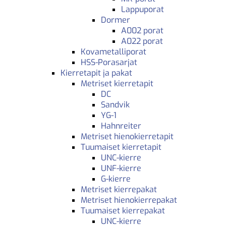
Lappuporat
Dormer
A002 porat
A022 porat
Kovametalliporat
HSS-Porasarjat
Kierretapit ja pakat
Metriset kierretapit
DC
Sandvik
YG-1
Hahnreiter
Metriset hienokierretapit
Tuumaiset kierretapit
UNC-kierre
UNF-kierre
G-kierre
Metriset kierrepakat
Metriset hienokierrepakat
Tuumaiset kierrepakat
UNC-kierre