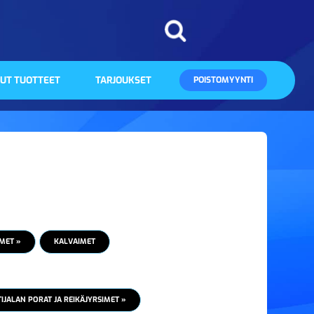
UT TUOTTEET
TARJOUKSET
POISTOMYYNTI
MET »
KALVAIMET
JALAN PORAT JA REIKÄJYRSIMET »