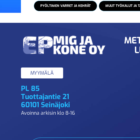
PYÖLTIMEN VARRET JA KEHRÄT
MUUT TYÖKALUT JA T
MET
L
MYYMÄLÄ
PL 85
Tuottajantie 21
60101 Seinäjoki
Avoinna arkisin klo 8-16