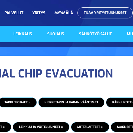
PALVELUT
YRITYS
MYYMÄLÄ
TILAA YRITYSTUNNUKSET
LEIKKAUS
SUOJAUS
SÄHKÖTYÖKALUT
MU
NAL CHIP EVACUATION
TAPPIJYRSIMET »
KIERRETAPIN JA PAKAN VÄÄNTIMET
KÄRKIUPOTTI
T »
LEIKKUU JA VOITELUAINEET »
MITTALAITTEET »
MAGNEETTI