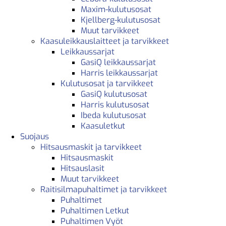
Maxim-kulutusosat
Kjellberg-kulutusosat
Muut tarvikkeet
Kaasuleikkauslaitteet ja tarvikkeet
Leikkaussarjat
GasiQ leikkaussarjat
Harris leikkaussarjat
Kulutusosat ja tarvikkeet
GasiQ kulutusosat
Harris kulutusosat
Ibeda kulutusosat
Kaasuletkut
Suojaus
Hitsausmaskit ja tarvikkeet
Hitsausmaskit
Hitsauslasit
Muut tarvikkeet
Raitisilmapuhaltimet ja tarvikkeet
Puhaltimet
Puhaltimen Letkut
Puhaltimen Vyöt