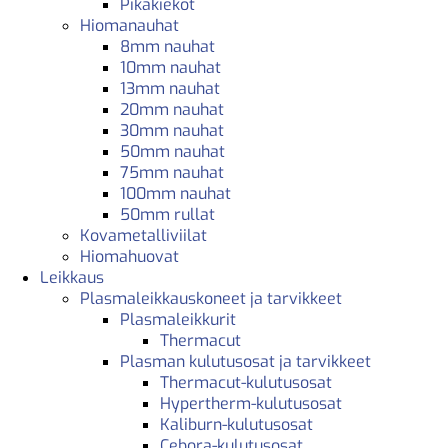
Pikakiekot
Hiomanauhat
8mm nauhat
10mm nauhat
13mm nauhat
20mm nauhat
30mm nauhat
50mm nauhat
75mm nauhat
100mm nauhat
50mm rullat
Kovametalliviilat
Hiomahuovat
Leikkaus
Plasmaleikkauskoneet ja tarvikkeet
Plasmaleikkurit
Thermacut
Plasman kulutusosat ja tarvikkeet
Thermacut-kulutusosat
Hypertherm-kulutusosat
Kaliburn-kulutusosat
Cebora-kulutusosat