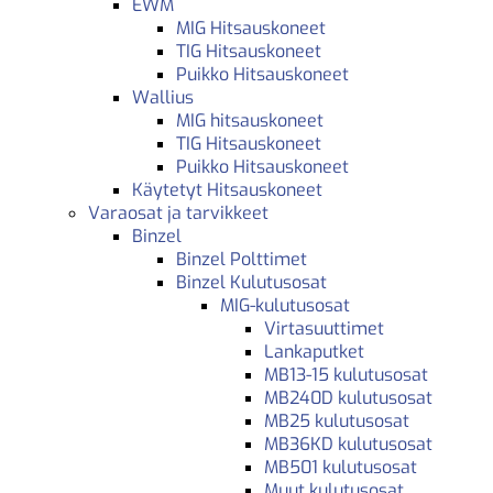
EWM
MIG Hitsauskoneet
TIG Hitsauskoneet
Puikko Hitsauskoneet
Wallius
MIG hitsauskoneet
TIG Hitsauskoneet
Puikko Hitsauskoneet
Käytetyt Hitsauskoneet
Varaosat ja tarvikkeet
Binzel
Binzel Polttimet
Binzel Kulutusosat
MIG-kulutusosat
Virtasuuttimet
Lankaputket
MB13-15 kulutusosat
MB240D kulutusosat
MB25 kulutusosat
MB36KD kulutusosat
MB501 kulutusosat
Muut kulutusosat