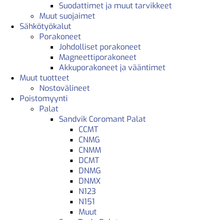
Suodattimet ja muut tarvikkeet
Muut suojaimet
Sähkötyökalut
Porakoneet
Johdolliset porakoneet
Magneettiporakoneet
Akkuporakoneet ja vääntimet
Muut tuotteet
Nostovälineet
Poistomyynti
Palat
Sandvik Coromant Palat
CCMT
CNMG
CNMM
DCMT
DNMG
DNMX
N123
N151
Muut