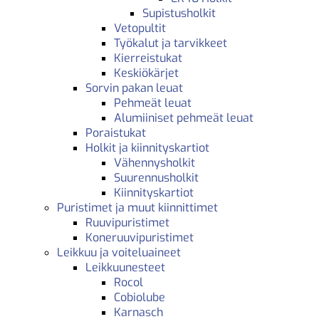
Supistusholkit
Vetopultit
Työkalut ja tarvikkeet
Kierreistukat
Keskiökärjet
Sorvin pakan leuat
Pehmeät leuat
Alumiiniset pehmeät leuat
Poraistukat
Holkit ja kiinnityskartiot
Vähennysholkit
Suurennusholkit
Kiinnityskartiot
Puristimet ja muut kiinnittimet
Ruuvipuristimet
Koneruuvipuristimet
Leikkuu ja voiteluaineet
Leikkuunesteet
Rocol
Cobiolube
Karnasch