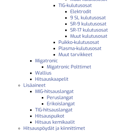
TIG-kulutusosat
Elektrodit
9 SL kulutusosat
SR-9 kulutusosat
SR-17 kulutusosat
Muut kulutusosat
Puikko-kulutusosat
Plasma-kulutusosat
Muut tarvikkeet
Migatronic
Migatronic Polttimet
Wallius
Hitsauskaapelit
Lisäaineet
MIG-hitsauslangat
Peruslangat
Erikoislangat
TIG-hitsauslangat
Hitsauspuikot
Hitsaus kemikaalit
Hitsauspöydät ja kiinnittimet