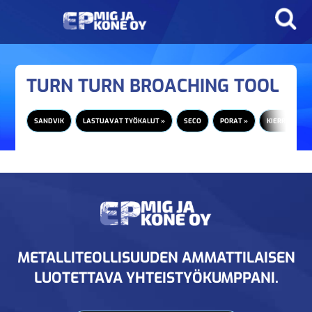
TURN TURN BROACHING TOOL
SANDVIK
LASTUAVAT TYÖKALUT »
SECO
PORAT »
KIERRETAPIT 
METALLITEOLLISUUDEN AMMATTILAISEN
LUOTETTAVA YHTEISTYÖKUMPPANI.