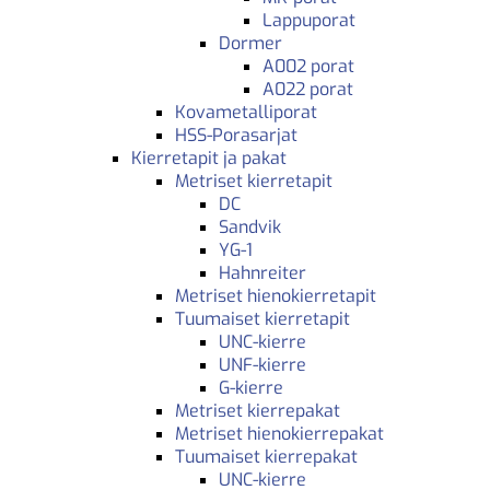
Lappuporat
Dormer
A002 porat
A022 porat
Kovametalliporat
HSS-Porasarjat
Kierretapit ja pakat
Metriset kierretapit
DC
Sandvik
YG-1
Hahnreiter
Metriset hienokierretapit
Tuumaiset kierretapit
UNC-kierre
UNF-kierre
G-kierre
Metriset kierrepakat
Metriset hienokierrepakat
Tuumaiset kierrepakat
UNC-kierre