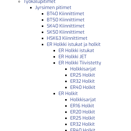
Työkalupitimet
Jyrsimen pitimet
BT40 Kiinnittimet
BT50 Kiinnittimet
SK40 Kiinnittimet
SK50 Kiinnittimet
HSK63 Kiinnittimet
ER Holkki istukat ja holkit
ER Holkki istukat
ER Holkki JET
ER Holkki Tiivistetty
Holkkisarjat
ER25 Holkit
ER32 Holkit
ER40 Holkit
ER Holkit
Holkkisarjat
ER16 Holkit
ER20 Holkit
ER25 Holkit
ER32 Holkit
ER40 Holkit