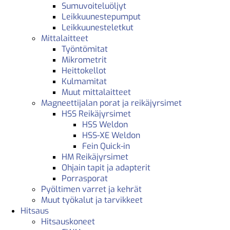
Sumuvoiteluöljyt
Leikkuunestepumput
Leikkuunesteletkut
Mittalaitteet
Työntömitat
Mikrometrit
Heittokellot
Kulmamitat
Muut mittalaitteet
Magneettijalan porat ja reikäjyrsimet
HSS Reikäjyrsimet
HSS Weldon
HSS-XE Weldon
Fein Quick-in
HM Reikäjyrsimet
Ohjain tapit ja adapterit
Porrasporat
Pyöltimen varret ja kehrät
Muut työkalut ja tarvikkeet
Hitsaus
Hitsauskoneet