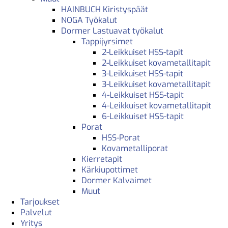
HAINBUCH Kiristyspäät
NOGA Työkalut
Dormer Lastuavat työkalut
Tappijyrsimet
2-Leikkuiset HSS-tapit
2-Leikkuiset kovametallitapit
3-Leikkuiset HSS-tapit
3-Leikkuiset kovametallitapit
4-Leikkuiset HSS-tapit
4-Leikkuiset kovametallitapit
6-Leikkuiset HSS-tapit
Porat
HSS-Porat
Kovametalliporat
Kierretapit
Kärkiupottimet
Dormer Kalvaimet
Muut
Tarjoukset
Palvelut
Yritys