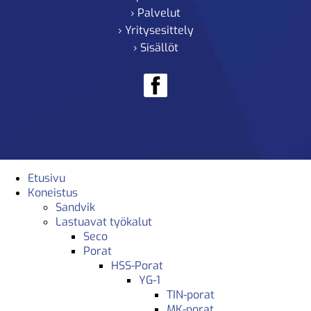
› Palvelut
› Yritysesittely
› Sisällöt
Etusivu
Koneistus
Sandvik
Lastuavat työkalut
Seco
Porat
HSS-Porat
YG-1
TIN-porat
MK-porat