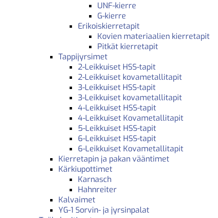
UNF-kierre
G-kierre
Erikoiskierretapit
Kovien materiaalien kierretapit
Pitkät kierretapit
Tappijyrsimet
2-Leikkuiset HSS-tapit
2-Leikkuiset kovametallitapit
3-Leikkuiset HSS-tapit
3-Leikkuiset kovametallitapit
4-Leikkuiset HSS-tapit
4-Leikkuiset Kovametallitapit
5-Leikkuiset HSS-tapit
6-Leikkuiset HSS-tapit
6-Leikkuiset Kovametallitapit
Kierretapin ja pakan vääntimet
Kärkiupottimet
Karnasch
Hahnreiter
Kalvaimet
YG-1 Sorvin- ja jyrsinpalat