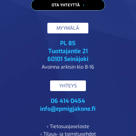
OTA YHTEYTTÄ
MYYMÄLÄ
PL 85
Tuottajantie 21
60101 Seinäjoki
Avoinna arkisin klo 8-16
YHTEYS
06 414 0454
info@epmigjakone.fi
› Tietosuojaseloste
› Tilaus- ja toimitusehdot