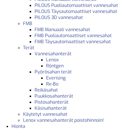
PILOUS Puoliautomaattiset vannesahat
PILOUS Täysautomaattiset vannesahat
PILOUS 3D vannesahat
FMB
FMB Manuaali vannesahat
FMB Puoliautomaattiset vannesahat
FMB Täysautomaattiset vannesahat
Terät
Vannesahanterät
Lenox
Röntgen
Pyörösahan terät
Everising
Re-Bo
Reikäsahat
Puukkosahanterät
Pistosahanterät
Käsisahanterät
Käytetyt vannesahat
Lenox vannesahanterät poistohinnoin!
Hionta