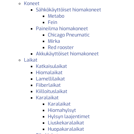
Koneet
Sähkökäyttöiset hiomakoneet
Metabo
Fein
Paineilma hiomakoneet
Chicago Pneumatic
Mirka
Red rooster
Akkukäyttöiset hiomakoneet
Laikat
Katkaisulaikat
Hiomalaikat
Lamellilaikat
Fiiberlaikat
Kiilloituslaikat
Karalaikat
Karalaikat
Hiomahylsyt
Hylsyn laajentimet
Liuskekaralaikat
Huopakaralaikat