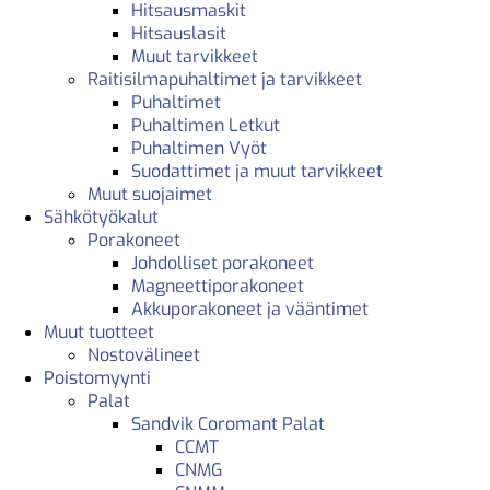
Hitsausmaskit
Hitsauslasit
Muut tarvikkeet
Raitisilmapuhaltimet ja tarvikkeet
Puhaltimet
Puhaltimen Letkut
Puhaltimen Vyöt
Suodattimet ja muut tarvikkeet
Muut suojaimet
Sähkötyökalut
Porakoneet
Johdolliset porakoneet
Magneettiporakoneet
Akkuporakoneet ja vääntimet
Muut tuotteet
Nostovälineet
Poistomyynti
Palat
Sandvik Coromant Palat
CCMT
CNMG