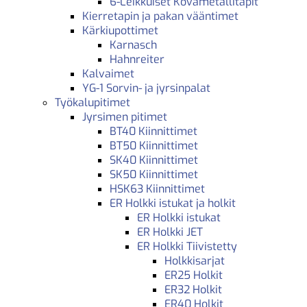
6-Leikkuiset Kovametallitapit
Kierretapin ja pakan vääntimet
Kärkiupottimet
Karnasch
Hahnreiter
Kalvaimet
YG-1 Sorvin- ja jyrsinpalat
Työkalupitimet
Jyrsimen pitimet
BT40 Kiinnittimet
BT50 Kiinnittimet
SK40 Kiinnittimet
SK50 Kiinnittimet
HSK63 Kiinnittimet
ER Holkki istukat ja holkit
ER Holkki istukat
ER Holkki JET
ER Holkki Tiivistetty
Holkkisarjat
ER25 Holkit
ER32 Holkit
ER40 Holkit