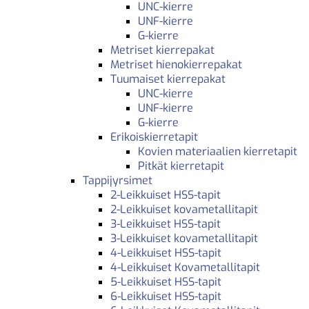
UNC-kierre
UNF-kierre
G-kierre
Metriset kierrepakat
Metriset hienokierrepakat
Tuumaiset kierrepakat
UNC-kierre
UNF-kierre
G-kierre
Erikoiskierretapit
Kovien materiaalien kierretapit
Pitkät kierretapit
Tappijyrsimet
2-Leikkuiset HSS-tapit
2-Leikkuiset kovametallitapit
3-Leikkuiset HSS-tapit
3-Leikkuiset kovametallitapit
4-Leikkuiset HSS-tapit
4-Leikkuiset Kovametallitapit
5-Leikkuiset HSS-tapit
6-Leikkuiset HSS-tapit