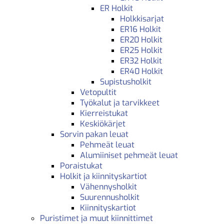
ER Holkit
Holkkisarjat
ER16 Holkit
ER20 Holkit
ER25 Holkit
ER32 Holkit
ER40 Holkit
Supistusholkit
Vetopultit
Työkalut ja tarvikkeet
Kierreistukat
Keskiökärjet
Sorvin pakan leuat
Pehmeät leuat
Alumiiniset pehmeät leuat
Poraistukat
Holkit ja kiinnityskartiot
Vähennysholkit
Suurennusholkit
Kiinnityskartiot
Puristimet ja muut kiinnittimet