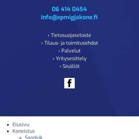
06 414 0454
info@epmigjakone.fi
› Tietosuojaseloste
› Tilaus- ja toimitusehdot
› Palvelut
› Yritysesittely
› Sisällöt
Etusivu
Koneistus
Sandvik