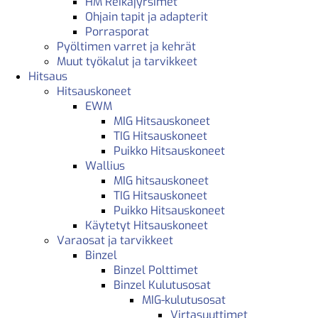
HM Reikäjyrsimet
Ohjain tapit ja adapterit
Porrasporat
Pyöltimen varret ja kehrät
Muut työkalut ja tarvikkeet
Hitsaus
Hitsauskoneet
EWM
MIG Hitsauskoneet
TIG Hitsauskoneet
Puikko Hitsauskoneet
Wallius
MIG hitsauskoneet
TIG Hitsauskoneet
Puikko Hitsauskoneet
Käytetyt Hitsauskoneet
Varaosat ja tarvikkeet
Binzel
Binzel Polttimet
Binzel Kulutusosat
MIG-kulutusosat
Virtasuuttimet