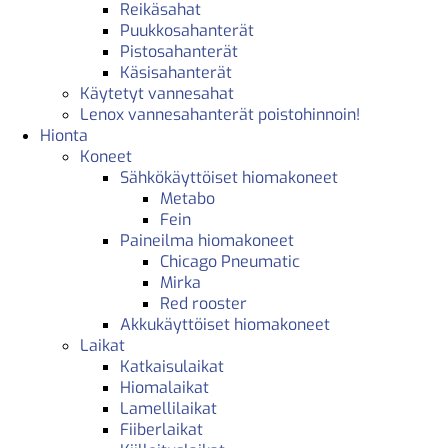
Reikäsahat
Puukkosahanterät
Pistosahanterät
Käsisahanterät
Käytetyt vannesahat
Lenox vannesahanterät poistohinnoin!
Hionta
Koneet
Sähkökäyttöiset hiomakoneet
Metabo
Fein
Paineilma hiomakoneet
Chicago Pneumatic
Mirka
Red rooster
Akkukäyttöiset hiomakoneet
Laikat
Katkaisulaikat
Hiomalaikat
Lamellilaikat
Fiiberlaikat