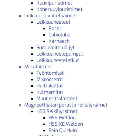
Ruuvipuristimet
Koneruuvipuristimet
Leikkuu ja voiteluaineet
Leikkuunesteet
Rocol
Cobiolube
Karnasch
Sumuvoiteluöljyt
Leikkuunestepumput
Leikkuunesteletkut
Mittalaitteet
Työntömitat
Mikrometrit
Heittokellot
Kulmamitat
Muut mittalaitteet
Magneettijalan porat ja reikäjyrsimet
HSS Reikäjyrsimet
HSS Weldon
HSS-XE Weldon
Fein Quick-in