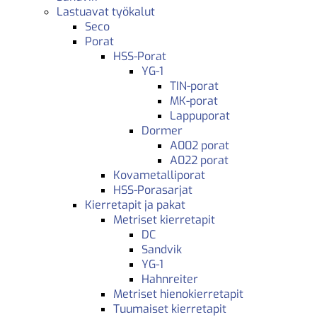
Lastuavat työkalut
Seco
Porat
HSS-Porat
YG-1
TIN-porat
MK-porat
Lappuporat
Dormer
A002 porat
A022 porat
Kovametalliporat
HSS-Porasarjat
Kierretapit ja pakat
Metriset kierretapit
DC
Sandvik
YG-1
Hahnreiter
Metriset hienokierretapit
Tuumaiset kierretapit