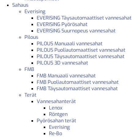
Sahaus
Everising
EVERISING Täysautomaattiset vannesahat
EVERISING Pyörösahat
EVERISING Suurnopeus vannesahat
Pilous
PILOUS Manuaali vannesahat
PILOUS Puoliautomaattiset vannesahat
PILOUS Täysautomaattiset vannesahat
PILOUS 3D vannesahat
FMB
FMB Manuaali vannesahat
FMB Puoliautomaattiset vannesahat
FMB Täysautomaattiset vannesahat
Terät
Vannesahanterät
Lenox
Röntgen
Pyörösahan terät
Everising
Re-Bo