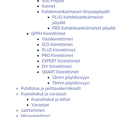
SOG Pöydät
Kannet
Kahdeksankulmaiset hitsauspöydät
PLUS Kahdeksankulmaiset
pöydät
PRO Kahdeksankulmaiset pöydät
GPPH Kiinnittimet
Yleiskiinnittimet
ECO Kiinnittimet
PLUS Kiinnittimet
PRO Kiinnittimet
EXPERT Kiinnittimet
DIY Kiinnittimet
SMART Kiinnittimet
12mm pöytälevyyn
15mm pöytälevyyn
Puhdistus ja peittauskemikaalit
Kuonahakut ja varaosat
Kuonahakut ja taltat
Varaosat
Juottaminen
Hitsauspeitteet